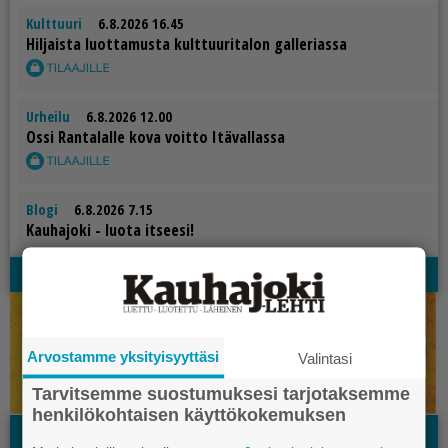
Kulttuuri
6.8.2026 16.45
Hil­jais­ta luot­ta­mus­ta kult­tuu­ri­ta­lon gal­le­ri­as­sa
Urheilu
6.8.2026 12.00
Os­si Ran­ta­lal­le kova voit­to Itä­val­las­sa
Blogi
6.8.2026 7.15
Kau­ha­jo­ki - luo­ta it­see­si!
Kysely
Arvostamme yksityisyyttäsi
Valintasi
Tarvitsemme suostumuksesi tarjotaksemme
henkilökohtaisen käyttökokemuksen
Facebook