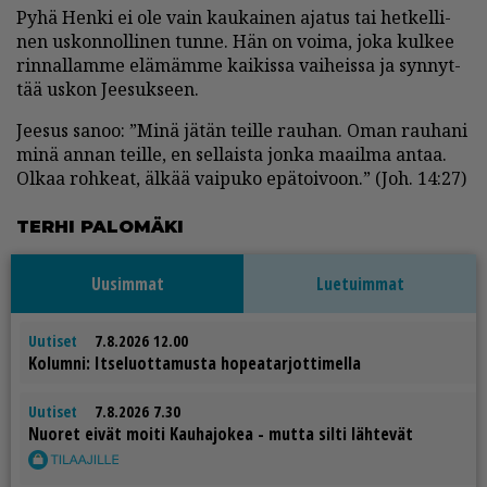
Pyhä Hen­ki ei ole vain kau­kai­nen aja­tus tai het­kel­li­
nen us­kon­nol­li­nen tun­ne. Hän on voi­ma, joka kul­kee
rin­nal­lam­me elä­mäm­me kai­kis­sa vai­heis­sa ja syn­nyt­
tää us­kon Jee­suk­seen.
Jee­sus sa­noo: ”Minä jä­tän teil­le rau­han. Oman rau­ha­ni
minä an­nan teil­le, en sel­lais­ta jon­ka maa­il­ma an­taa.
Ol­kaa roh­ke­at, äl­kää vai­pu­ko epä­toi­voon.” (Joh. 14:27)
TER­HI PA­LO­MÄ­KI
Uusimmat
Luetuimmat
Uutiset
7.8.2026 12.00
Ko­lum­ni: It­se­luot­ta­mus­ta ho­pe­a­tar­jot­ti­mel­la
Uutiset
7.8.2026 7.30
Nuo­ret ei­vät moi­ti Kau­ha­jo­kea - mut­ta sil­ti läh­te­vät