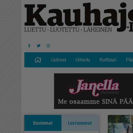
Uutiset
Urheilu
Kulttuuri
Pää
Uusimmat
Luetuimmat