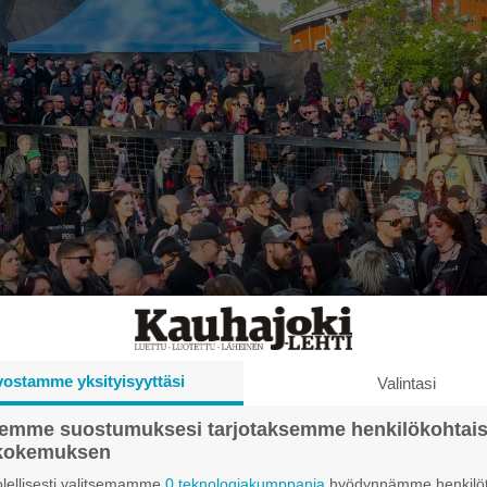
vostamme yksityisyyttäsi
Valintasi
semme suostumuksesi tarjotaksemme henkilökohtai
ökokemuksen
ävijämäärä oli viime vuonna noin 17 000, kun festivaalitavan mukaisest
lellisesti valitsemamme
0 teknologiakumppania
hyödynnämme henkilöt
laskettiin neljäksi kävijäksi.