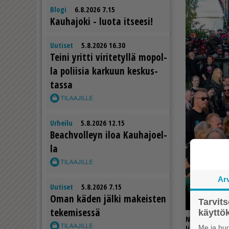
Blogi
6.8.2026 7.15
Kau­ha­jo­ki - luo­ta it­see­si!
Uutiset
5.8.2026 16.30
Tei­ni yrit­ti vi­ri­te­tyl­lä mo­pol­
la po­lii­sia kar­kuun kes­kus­
tas­sa
Urheilu
5.8.2026 12.15
Be­ach­vol­leyn iloa Kau­ha­jo­el­
la
Ar
Uutiset
5.8.2026 7.15
Oman kä­den jäl­ki ma­keis­ten
Tarvit
te­ke­mi­ses­sä
käytt
Nummirockin k
Me ja huo
lipun ostanut 