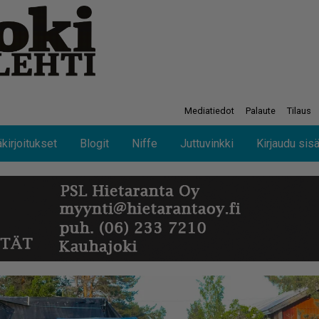
Mediatiedot
Palaute
Tilaus
kirjoitukset
Blogit
Niffe
Juttuvinkki
Kirjaudu sis