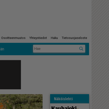
Osoitteenmuutos
Yhteystiedot
Haku
Tietosuojaseloste
ään
Näköislehti