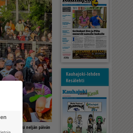
Kauhajoki-lehden
Kesälehti
sen
i esimerkiksi neljän päivän
ietoja