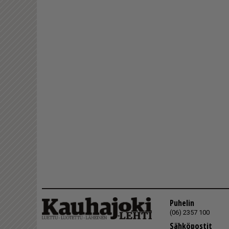
Puhelin
(06) 2357 100
Sähköpostit