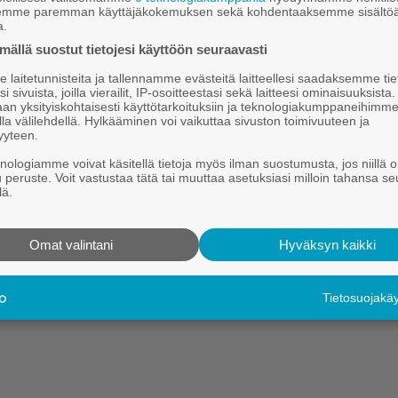
semme paremman käyttäjäkokemuksen sekä kohdentaaksemme sisältöä
aitio-Ramone
a.
.6.2026 16.30
ällä suostut tietojesi käyttöön seuraavasti
i­rock al­kaa tä­nään
laitetunnisteita ja tallennamme evästeitä laitteellesi saadaksemme tie
i sivuista, joilla vierailit, IP-osoitteestasi sekä laitteesi ominaisuuksista
an yksityiskohtaisesti käyttötarkoituksiin ja teknologiakumppaneihimm
i­viik­ko­na al­kaa 40. Num­mi­rock-fes­ti­vaa­li. Num­mi­jär­ven Maa­ta­l
la välilehdellä. Hylkääminen voi vaikuttaa sivuston toimivuuteen ja
pah­tu­mas­sa ko­e­taan nel­jän päi­vän ai­ka­na 49 yh­ty­een ja muu­t
yyteen.
knologiamme voivat käsitellä tietoja myös ilman suostumusta, jos niillä o
u peruste. Voit vastustaa tätä tai muuttaa asetuksiasi milloin tahansa se
Hei.
lä.
Tämä sisältö on vain Kauhajoki-lehden tilaajille.
Tilaa digitaalinen lehti tutustumistarjouksena kahdeksi kuukaudek
Omat valintani
Hyväksyn kaikki
Kirjaudu
Tilaa digilehti
Tietosuojak