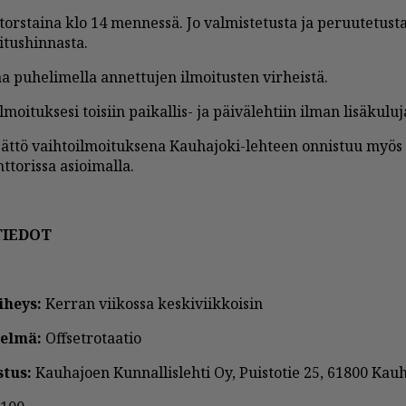
tors­tai­na klo 14 men­nes­sä. Jo val­mis­te­tus­ta ja pe­ruu­te­tus­ta
tus­hin­nas­ta.
a pu­he­li­mel­la an­net­tu­jen il­moi­tus­ten vir­heis­tä.
l­moi­tuk­se­si toi­siin pai­kal­lis- ja päi­vä­leh­tiin il­man li­sä­ku­lu­j
jät­tö vaih­toil­moi­tuk­se­na Kau­ha­jo­ki-leh­teen on­nis­tuu myös t
­to­ris­sa asi­oi­mal­la.
TIE­DOT
i­heys:
Ker­ran vii­kos­sa kes­ki­viik­koi­sin
tel­mä:
Of­f­set­ro­taa­tio
­tus:
Kau­ha­jo­en Kun­nal­lis­leh­ti Oy, Puis­to­tie 25, 61800 Kau­ha