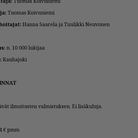
ta­ja:
Tuo­mas Koi­vu­nie­mi
­ja:
Tuo­mas Koi­vu­nie­mi
hoi­ta­jat:
Han­na Saa­re­la ja Tuu­lik­ki Neu­vo­nen
us:
n. 10 000 lu­ki­jaa
:
Kau­ha­jo­ki
HIN­NAT
ä­vät il­moi­tus­ten val­mis­tuk­sen. Ei li­sä­ku­lu­ja.
4 € pmm