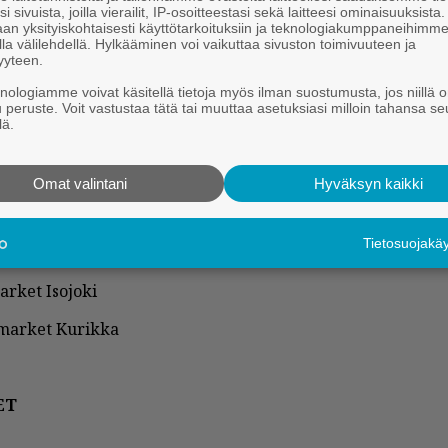
i sivuista, joilla vierailit, IP-osoitteestasi sekä laitteesi ominaisuuksista
an yksityiskohtaisesti käyttötarkoituksiin ja teknologiakumppaneihimm
ti­laus
, 2 kk
:
38,00 € , nä­köis­leh­ti 24 €, pa­pe­ri- ja nä­köis­leh­
la välilehdellä. Hylkääminen voi vaikuttaa sivuston toimivuuteen ja
yyteen.
tä­vät ar­von­li­sä­ve­ron 10 %
knologiamme voivat käsitellä tietoja myös ilman suostumusta, jos niillä o
u peruste. Voit vastustaa tätä tai muuttaa asetuksiasi milloin tahansa se
­ROI­DEN MYY­JÄT
lä.
a­taS­top­pi, ABC Kau­ha­jo­ki, Hal­pa-Hal­li, S-mar­ket Kau­ha­jo­
t­to­ri
Omat valintani
Hyväksyn kaikki
­ket Teu­va
Tietosuojak
­ket Jur­va
r­ket Iso­jo­ki
mar­ket Ku­rik­ka
ET