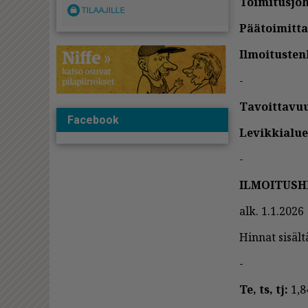
Toi­mi­tus­joh­
Pää­toi­mit­ta
Il­moi­tus­ten­
-
Ta­voit­ta­vu
Facebook
Le­vik­ki­a­lue
-
IL­MOI­TUS­
alk. 1.1.2026
Hin­nat si­säl­t
-
Te, ts, tj:
1,8