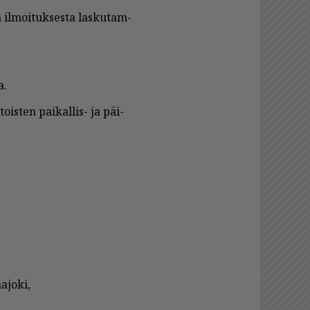
 il­moi­tuk­ses­ta las­ku­tam­
a.
ois­ten pai­kal­lis- ja päi­
­jo­ki,