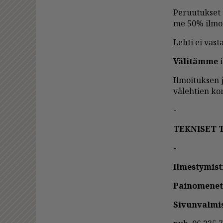
Pe­ruu­tuk­set 
me 50% il­moi­
Leh­ti ei vas­ta
Vä­li­täm­me
i
Il­moi­tuk­sen 
vä­leh­tien kont
-
TEK­NI­SET 
-
Il­mes­ty­mis­t
Pai­no­me­ne­
Si­vun­val­mis