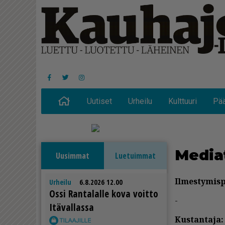
Uutiset
Urheilu
Kulttuuri
Pää
Me­di­a
Uusimmat
Luetuimmat
Il­mes­ty­mis­
Urheilu
6.8.2026 12.00
Os­si Ran­ta­lal­le kova voit­to
-
Itä­val­las­sa
Kus­tan­ta­ja: