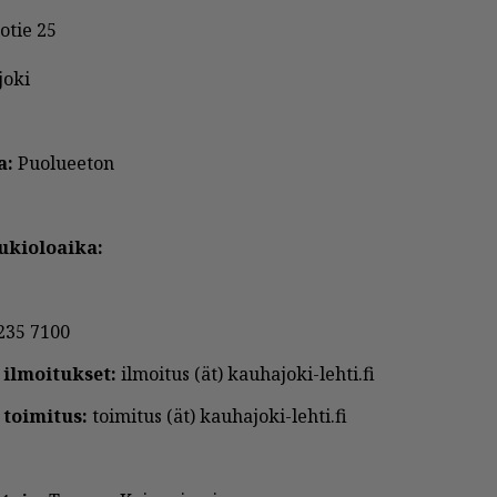
o­tie 25
o­ki
a:
Puo­lu­ee­ton
ki­o­lo­ai­ka:
235 7100
 il­moi­tuk­set:
il­moi­tus (ät) kau­ha­jo­ki-leh­ti.fi
 toi­mi­tus:
toi­mi­tus (ät) kau­ha­jo­ki-leh­ti.fi