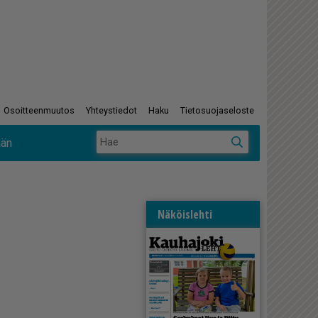
Osoitteenmuutos
Yhteystiedot
Haku
Tietosuojaseloste
ään
Näköislehti