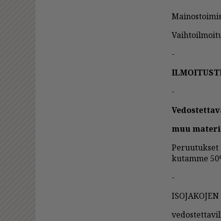
Mai­nos­toi­mis
Vaih­toil­moi­t
-
IL­MOI­TUS­
-
Ve­dos­tet­ta­
muu ma­te­ri­
Pe­ruu­tuk­set 
ku­tam­me 50% 
-
ISO­JA­KO­JEN
ve­dos­tet­ta­v