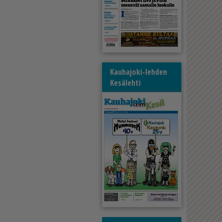
Kauhajoki-lehden
Kesälehti