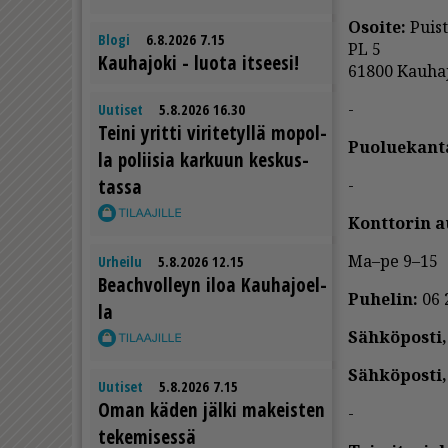
Osoi­te:
Puis­t
Blogi
6.8.2026 7.15
PL 5
Kau­ha­jo­ki - luo­ta it­see­si!
61800 Kau­ha­j
-
Uutiset
5.8.2026 16.30
Tei­ni yrit­ti vi­ri­te­tyl­lä mo­pol­
Puo­lu­e­kan­t
la po­lii­sia kar­kuun kes­kus­
tas­sa
-
Kont­to­rin au­
Ma­­­­–pe 9–15
Urheilu
5.8.2026 12.15
Be­ach­vol­leyn iloa Kau­ha­jo­el­
Pu­he­lin:
06 
la
Säh­kö­pos­ti,
Säh­kö­pos­ti,
Uutiset
5.8.2026 7.15
Oman kä­den jäl­ki ma­keis­ten
-
te­ke­mi­ses­sä