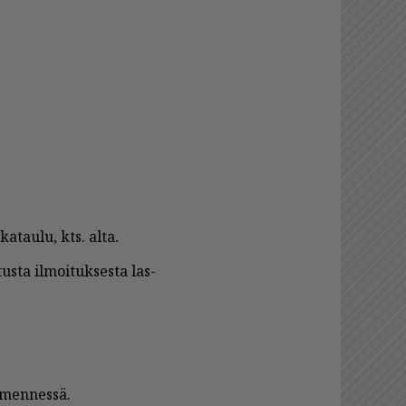
­tau­lu, kts. al­ta.
s­ta il­moi­tuk­ses­ta las­
2 men­nes­sä.