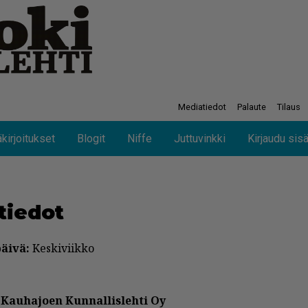
Mediatiedot
Palaute
Tilaus
kirjoitukset
Blogit
Niffe
Juttuvinkki
Kirjaudu sis
­tie­dot
päi­vä:
Kes­ki­viik­ko
Kau­ha­jo­en Kun­nal­lis­leh­ti Oy