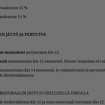
­to­a­len­nus 15 %
u­sa­len­nus 15 %.
TEN JÄT­TÖ JA PE­RUU­TUS
vat mai­nok­set
per­jan­tai­na klo 12,
aa­li
maa­nan­tai­na klo 12 men­nes­sä. Huom! Iso­ja­ois­sa eri ai­ka
maa­nan­tai­na klo 14 men­nes­sä. Jo val­mis­te­tus­ta ja pe­ruu­te­tu
il­moi­tus­hin­nas­ta.
 MA­TE­RI­AA­LIN JÄT­TÖ JO EDEL­LI­SEL­LÄ VII­KOL­LA
il­le kes­ki­viik­ko­na klo 12 ja muu ma­te­ri­aa­li tors­tai­sin klo 1