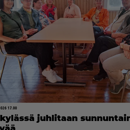
2026 17.00
ky­läs­sä juh­li­taan sun­nun­tai
­vää