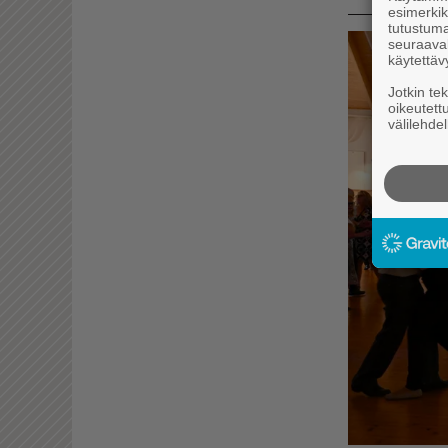
esimerkiks
tutustuma
seuraaval
käytettäv
Jotkin te
oikeutett
välilehdel