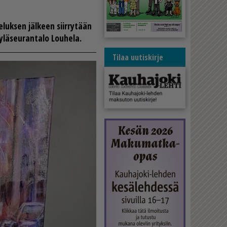
e­luk­sen jäl­keen siir­ry­tään
lä­seu­ran­ta­lo Lou­he­la.
Tilaa uutiskirje