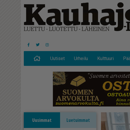
Uutiset
Urheilu
Kulttuuri
Pää
Uusimmat
Luetuimmat