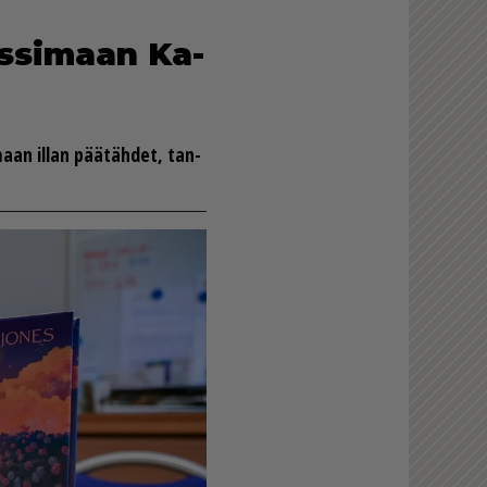
ns­si­maan Ka­
a­maan il­lan pää­täh­det, tan­