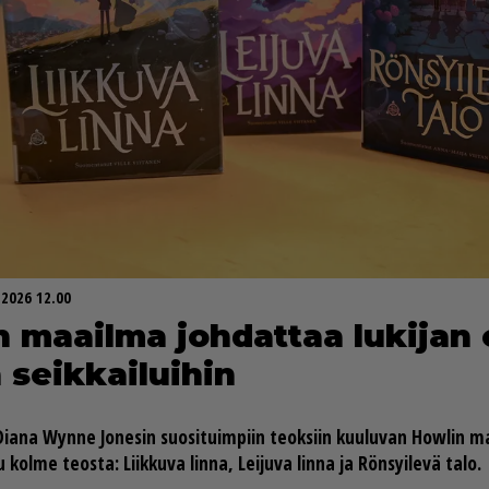
.2026 12.00
 maa­il­ma joh­dat­taa lu­ki­jan
 seik­kai­lui­hin
Di­a­na Wyn­ne Jo­ne­sin suo­si­tuim­piin te­ok­siin kuu­lu­van How­lin maa
kol­me te­os­ta: Liik­ku­va lin­na, Lei­ju­va lin­na ja Rön­syi­le­vä talo.