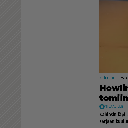
Kulttuuri
25.7
How­lin
to­miin
Kah­la­sin läpi 
sar­jaan kuu­luu 