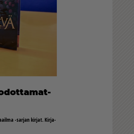
 odot­ta­mat­
­il­ma -sar­jan kir­jat. Kir­ja­