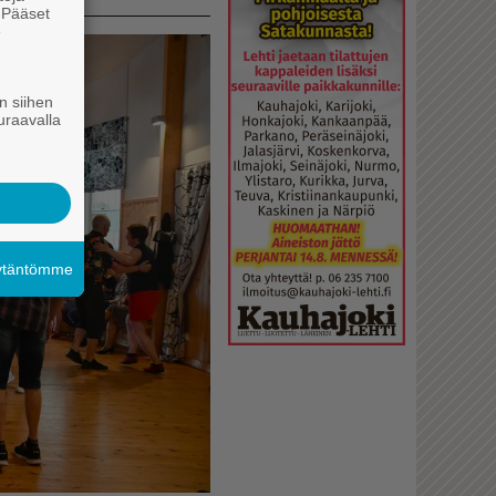
. Pääset
e
n siihen
uraavalla
äytäntömme