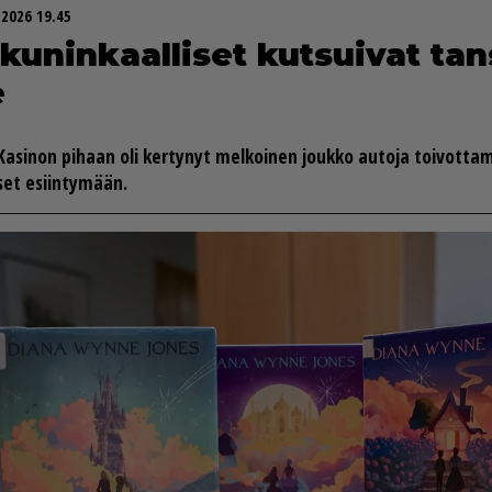
.2026 19.45
ku­nin­kaal­li­set kut­sui­vat ta
e
a Ka­si­non pi­haan oli ker­ty­nyt mel­koi­nen jouk­ko au­to­ja toi­vot­t
i­set esiin­ty­mään.