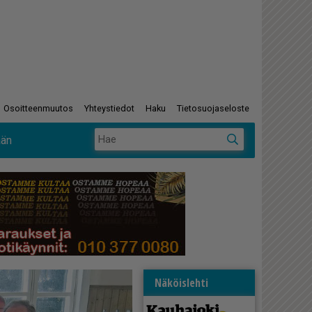
Osoitteenmuutos
Yhteystiedot
Haku
Tietosuojaseloste
ään
Näköislehti