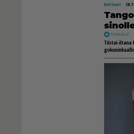
Kulttuuri
28.7
Tan­go­
si­nol­l
Tiis­tai-il­ta­n
go­ku­nin­kaal­l