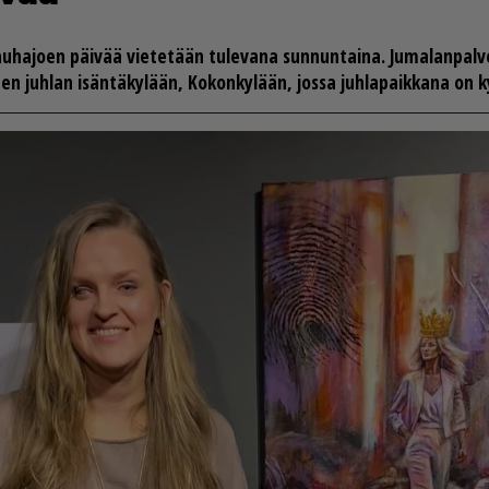
au­ha­jo­en päi­vää vie­te­tään tu­le­va­na sun­nun­tai­na. Ju­ma­lan­pal­v
en juh­lan isän­tä­ky­lään, Ko­kon­ky­lään, jos­sa juh­la­paik­ka­na on ky­