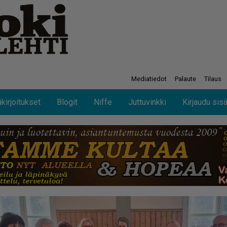
Mediatiedot
Palaute
Tilaus
kirjoitukset
Blogit
Niffe
Juttuvinkki
Kirjaudu sis