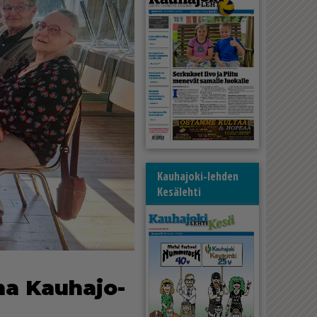
Kauhajoki-lehden
Kesälehti
­na Kau­ha­jo­