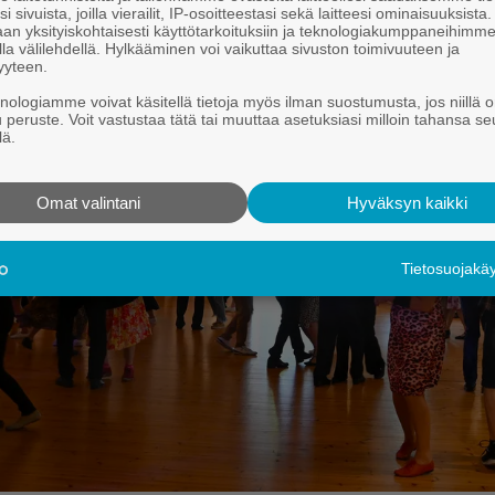
i sivuista, joilla vierailit, IP-osoitteestasi sekä laitteesi ominaisuuksista
an yksityiskohtaisesti käyttötarkoituksiin ja teknologiakumppaneihimm
la välilehdellä. Hylkääminen voi vaikuttaa sivuston toimivuuteen ja
yyteen.
knologiamme voivat käsitellä tietoja myös ilman suostumusta, jos niillä o
u peruste. Voit vastustaa tätä tai muuttaa asetuksiasi milloin tahansa se
lä.
Omat valintani
Hyväksyn kaikki
Tietosuojak