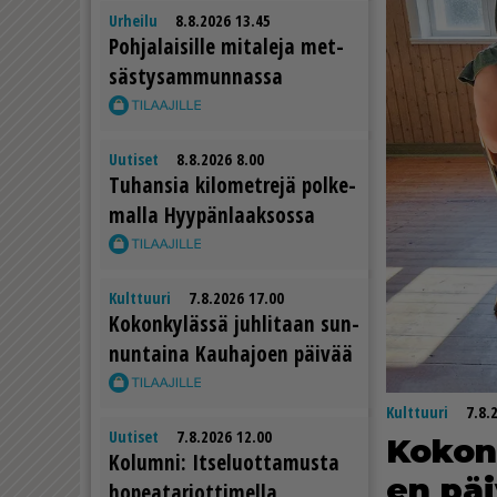
Urheilu
8.8.2026 13.45
Poh­ja­lai­sil­le mi­ta­le­ja met­
säs­ty­sam­mun­nas­sa
Uutiset
8.8.2026 8.00
Tu­han­sia ki­lo­met­re­jä pol­ke­
mal­la Hyy­pän­laak­sos­sa
Kulttuuri
7.8.2026 17.00
Ko­kon­ky­läs­sä juh­li­taan sun­
nun­tai­na Kau­ha­jo­en päi­vää
Kulttuuri
7.8.
Uutiset
7.8.2026 12.00
Ko­kon­
Ko­lum­ni: It­se­luot­ta­mus­ta
en päi
ho­pe­a­tar­jot­ti­mel­la