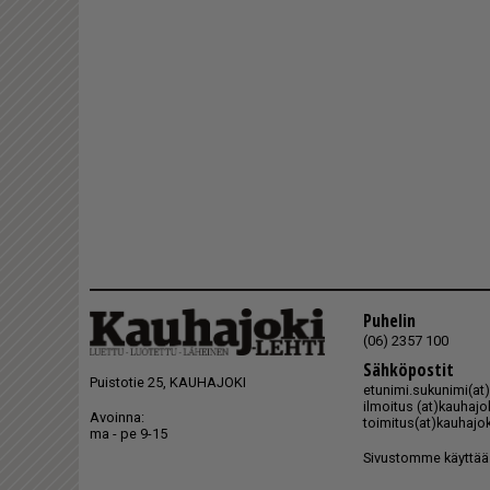
Puhelin
(06) 2357 100
Sähköpostit
Puistotie 25, KAUHAJOKI
etunimi.sukunimi(at)k
ilmoitus (at)kauhajoki
Avoinna:
toimitus(at)kauhajoki
ma - pe 9-15
Sivustomme käyttää 