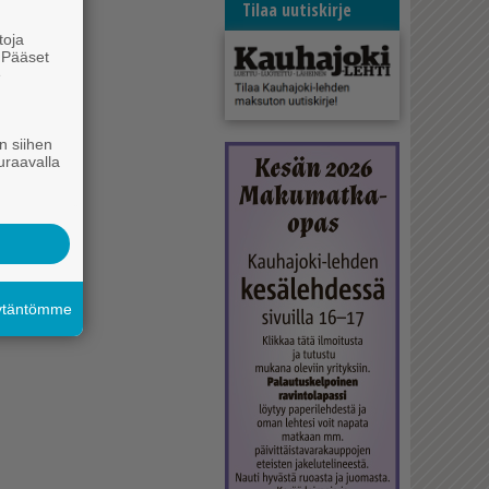
Tilaa uutiskirje
toja
. Pääset
e
n siihen
uraavalla
äytäntömme