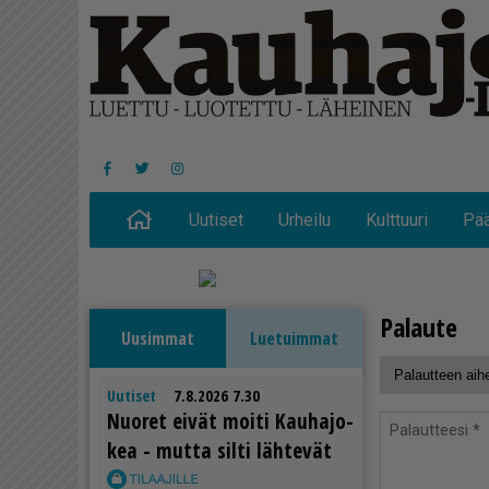
Uutiset
Urheilu
Kulttuuri
Pää
Palaute
Uusimmat
Luetuimmat
Uutiset
7.8.2026 7.30
Nuo­ret ei­vät moi­ti Kau­ha­jo­
kea - mut­ta sil­ti läh­te­vät