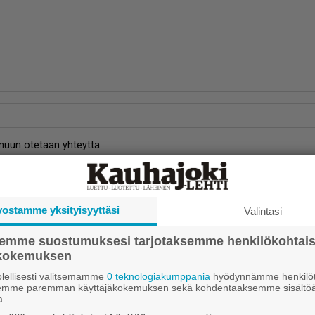
inuun otetaan yhteyttä
va numeroina ilman välilyöntejä:
kuusi
kaksi
kolme
vostamme yksityisyyttäsi
Valintasi
semme suostumuksesi tarjotaksemme henkilökohtai
ökokemuksen
Lähetä
lellisesti valitsemamme
0 teknologiakumppania
hyödynnämme henkilöt
semme paremman käyttäjäkokemuksen sekä kohdentaaksemme sisältöä
a.