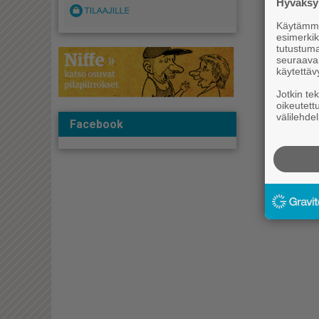
Hyväksym
Käytämme 
esimerkiks
tutustuma
seuraaval
käytettäv
Jotkin te
oikeutett
välilehdel
Facebook