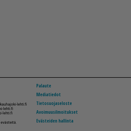
Palaute
Mediatiedot
Tietosuojaseloste
auhajoki-lehti.fi
-lehti.fi
Avoimuusilmoitukset
-lehti.fi
Evästeiden hallinta
evästeitä.