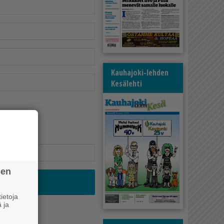
Kauhajoki-lehden
Kesälehti
sen
ietoja
 ja