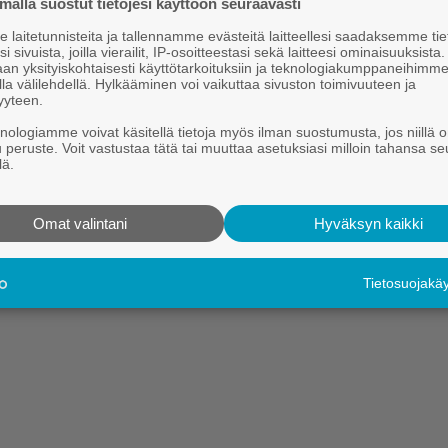
ällä suostut tietojesi käyttöön seuraavasti
laitetunnisteita ja tallennamme evästeitä laitteellesi saadaksemme tie
i sivuista, joilla vierailit, IP-osoitteestasi sekä laitteesi ominaisuuksista
an yksityiskohtaisesti käyttötarkoituksiin ja teknologiakumppaneihimm
la välilehdellä. Hylkääminen voi vaikuttaa sivuston toimivuuteen ja
yyteen.
knologiamme voivat käsitellä tietoja myös ilman suostumusta, jos niillä o
u peruste. Voit vastustaa tätä tai muuttaa asetuksiasi milloin tahansa se
lä.
Omat valintani
Hyväksyn kaikki
Tietosuojak