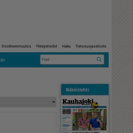
Osoitteenmuutos
Yhteystiedot
Haku
Tietosuojaseloste
ään
Näköislehti