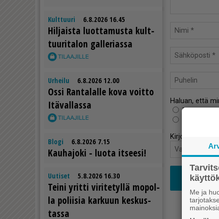
Kulttuuri
6.8.2026 16.45
Hil­jais­ta luot­ta­mus­ta kult­
tuu­ri­ta­lon gal­le­ri­as­sa
Urheilu
6.8.2026 12.00
Os­si Ran­ta­lal­le kova voit­to
Haluan, että m
Itä­val­las­sa
Ei
Kyllä
Kirjoita seuraa
Blogi
6.8.2026 7.15
Ar
Kau­ha­jo­ki - luo­ta it­see­si!
Tarvit
Uutiset
5.8.2026 16.30
käytt
Tei­ni yrit­ti vi­ri­te­tyl­lä mo­pol­
Me ja huo
la po­lii­sia kar­kuun kes­kus­
tarjotak
mainoksi
tas­sa