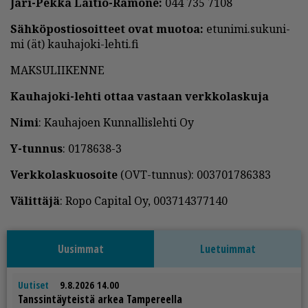
Jari-Pek­ka Lai­tio-Ra­mo­ne:
044 735 7108
Säh­kö­pos­ti­o­soit­teet ovat muo­toa:
etu­ni­mi.su­ku­ni­
mi (ät) kau­ha­jo­ki-leh­ti.fi
MAK­SU­LII­KEN­NE
Kau­ha­jo­ki-leh­ti ot­taa vas­taan verk­ko­las­ku­ja
Nimi
: Kau­ha­jo­en Kun­nal­lis­leh­ti Oy
Y-tun­nus
: 0178638-3
Verk­ko­las­kuo­soi­te
(OVT-tun­nus): 003701786383
Vä­lit­tä­jä
: Ropo Ca­pi­tal Oy, 003714377140
Uusimmat
Luetuimmat
Uutiset
9.8.2026 14.00
Tans­sin­täy­teis­tä ar­kea Tam­pe­reel­la