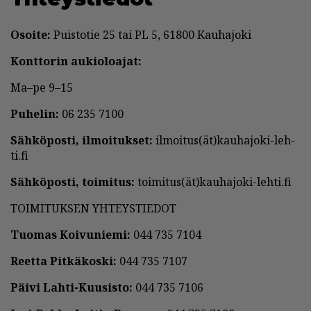
Osoi­te:
Puis­to­tie 25 tai PL 5, 61800 Kau­ha­jo­ki
Kont­to­rin au­ki­o­lo­a­jat:
Ma–pe 9–15
Pu­he­lin:
06 235 7100
Säh­kö­pos­ti, il­moi­tuk­set:
il­moi­tus(ät)kau­ha­jo­ki-leh­
ti.fi
Säh­kö­pos­ti, toi­mi­tus:
toi­mi­tus(ät)kau­ha­jo­ki-leh­ti.fi
TOI­MI­TUK­SEN YH­TEYS­TIE­DOT
Tuo­mas Koi­vu­nie­mi:
044 735 7104
Reet­ta Pit­kä­kos­ki:
044 735 7107
Päi­vi Lah­ti-Kuu­sis­to:
044 735 7106