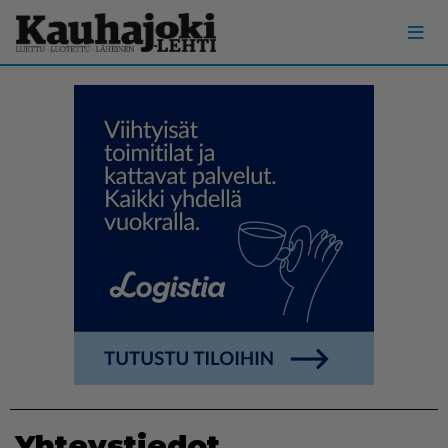
Yh­teys­tie­dot