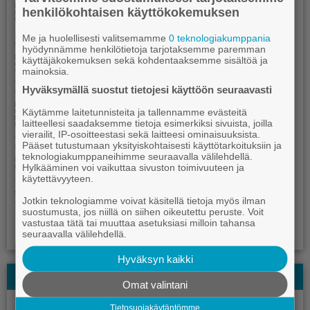
henkilökohtaisen käyttökokemuksen
Me ja huolellisesti valitsemamme
0 teknologiakumppania
hyödynnämme henkilötietoja tarjotaksemme paremman
käyttäjäkokemuksen sekä kohdentaaksemme sisältöä ja
mainoksia.
Hyväksymällä suostut tietojesi käyttöön seuraavasti
Käytämme laitetunnisteita ja tallennamme evästeitä
laitteellesi saadaksemme tietoja esimerkiksi sivuista, joilla
vierailit, IP-osoitteestasi sekä laitteesi ominaisuuksista.
Pääset tutustumaan yksityiskohtaisesti käyttötarkoituksiin ja
teknologiakumppaneihimme seuraavalla välilehdellä.
Hylkääminen voi vaikuttaa sivuston toimivuuteen ja
käytettävyyteen.
Jotkin teknologiamme voivat käsitellä tietoja myös ilman
suostumusta, jos niillä on siihen oikeutettu peruste. Voit
vastustaa tätä tai muuttaa asetuksiasi milloin tahansa
seuraavalla välilehdellä.
Hyväksyn kaikki
Kauhajoki-lehden Kesälehti
Omat valintani
Tietosuojakäytäntömme