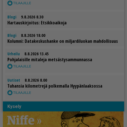
Blogi
9.8.2026 8.30
Har­taus­kir­joi­tus: Et­sik­ko­ai­ko­ja
Blogi
8.8.2026 18.00
Ko­lum­ni: Da­ta­kes­kus­han­ke on mil­jar­di­luo­kan mah­dol­li­suus
Urheilu
8.8.2026 13.45
Poh­ja­lai­sil­le mi­ta­le­ja met­säs­ty­sam­mun­nas­sa
Uutiset
8.8.2026 8.00
Tu­han­sia ki­lo­met­re­jä pol­ke­mal­la Hyy­pän­laak­sos­sa
Kysely