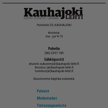
Puistotie 25, KAUHAJOKI
Avoinna:
ma - pe 9-15
Puhelin
(06) 2357 100
Sähköpostit
etunimi.sukunimi(at)kauhajoki-lehti.fi
ilmoitus (at)kauhajoki-lehti.fi
toimitus(at)kauhajoki-lehti.fi
Sivustomme käyttää evästeitä.
Palaute
Mediatiedot
Tietosuojaseloste