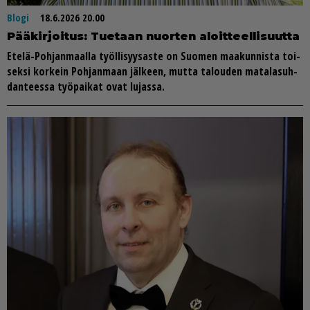
Blogi
18.6.2026 20.00
Pää­kir­joi­tus: Tu­e­taan nuor­ten aloit­teel­li­suut­ta
Ete­lä-Poh­jan­maal­la työl­li­syy­sas­te on Suo­men maa­kun­nis­ta toi­
sek­si kor­kein Poh­jan­maan jäl­keen, mut­ta ta­lou­den ma­ta­la­suh­
dan­tees­sa työ­pai­kat ovat lu­jas­sa.