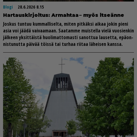
Blogi
28.6.2026 8.15
Har­taus­kir­joi­tus: Ar­mah­taa – myös it­se­än­ne
Jos­kus tun­tuu kum­mal­li­sel­ta, mi­ten pit­käk­si ai­kaa jo­kin pie­ni
asia voi jää­dä vai­vaa­maan. Saa­tam­me muis­tel­la vie­lä vuo­sien­kin
jäl­keen yk­sit­täis­tä huo­li­mat­to­mas­ti sa­not­tua lau­set­ta, epä­on­
nis­tu­nut­ta päi­vää töis­sä tai tur­haa rii­taa lä­hei­sen kans­sa.