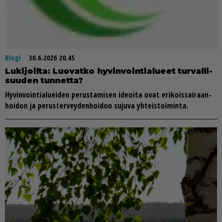
Blogi
30.6.2026 20.45
Lu­ki­joil­ta: Luo­vat­ko hy­vin­voin­ti­a­lu­eet tur­val­li­
suu­den tun­net­ta?
Hy­vin­voin­ti­a­lu­ei­den pe­rus­ta­mi­sen ide­oi­ta ovat eri­kois­sai­raan­
hoi­don ja pe­rus­ter­vey­den­hoi­don su­ju­va yh­teis­toi­min­ta.