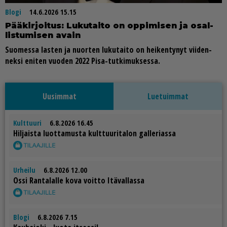
Blogi
14.6.2026 15.15
Pää­kir­joi­tus: Lu­ku­tai­to on op­pi­mi­sen ja osal­
lis­tu­mi­sen avain
Suo­mes­sa las­ten ja nuor­ten lu­ku­tai­to on hei­ken­ty­nyt vii­den­
nek­si eni­ten vuo­den 2022 Pisa-tut­ki­muk­ses­sa.
Uusimmat
Luetuimmat
Kulttuuri
6.8.2026 16.45
Hil­jais­ta luot­ta­mus­ta kult­tuu­ri­ta­lon gal­le­ri­as­sa
Urheilu
6.8.2026 12.00
Os­si Ran­ta­lal­le kova voit­to Itä­val­las­sa
Blogi
6.8.2026 7.15