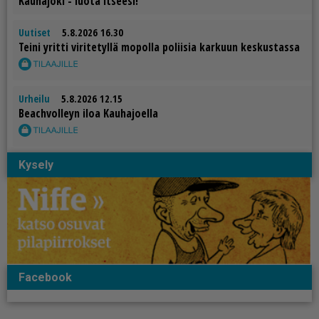
Kau­ha­jo­ki - luo­ta it­see­si!
Uutiset
5.8.2026 16.30
Tei­ni yrit­ti vi­ri­te­tyl­lä mo­pol­la po­lii­sia kar­kuun kes­kus­tas­sa
Urheilu
5.8.2026 12.15
Be­ach­vol­leyn iloa Kau­ha­jo­el­la
Kysely
Facebook