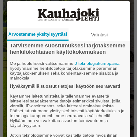
Arvostamme yksityisyyttäsi
Valintasi
Tarvitsemme suostumuksesi tarjotaksemme
henkilökohtaisen käyttökokemuksen
Me ja huolellisesti valitsemamme
0 teknologiakumppania
hyödynnämme henkilötietoja tarjotaksemme paremman
käyttäjäkokemuksen sekä kohdentaaksemme sisältöä ja
mainoksia.
Hyväksymällä suostut tietojesi käyttöön seuraavasti
Käytämme laitetunnisteita ja tallennamme evästeitä
laitteellesi saadaksemme tietoja esimerkiksi sivuista, joilla
vierailit, IP-osoitteestasi sekä laitteesi ominaisuuksista.
Pääset tutustumaan yksityiskohtaisesti käyttötarkoituksiin ja
teknologiakumppaneihimme seuraavalla välilehdellä.
Hylkääminen voi vaikuttaa sivuston toimivuuteen ja
käytettävyyteen.
Jotkin teknologiamme voivat käsitellä tietoja myös ilman