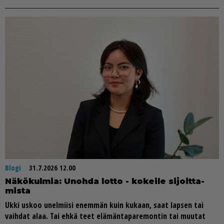
Blogi
31.7.2026 12.00
Nä­kö­kul­mia: Unoh­da lot­to - ko­kei­le si­joit­ta­
mis­ta
Uk­ki us­koo unel­mii­si enem­män kuin ku­kaan, saat lap­sen tai
vaih­dat alaa. Tai eh­kä teet elä­män­ta­pa­re­mon­tin tai muu­tat