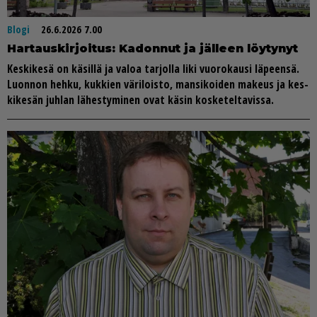
Blogi
26.6.2026 7.00
Har­taus­kir­joi­tus: Ka­don­nut ja jäl­leen löy­ty­nyt
Kes­ki­ke­sä on kä­sil­lä ja va­loa tar­jol­la liki vuo­ro­kau­si lä­peen­sä.
Luon­non heh­ku, kuk­kien vä­ri­lois­to, man­si­koi­den ma­keus ja kes­
ki­ke­sän juh­lan lä­hes­ty­mi­nen ovat kä­sin kos­ke­tel­ta­vis­sa.