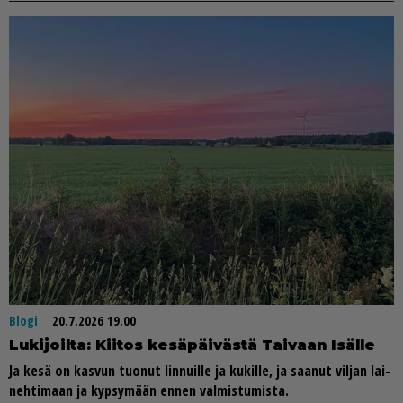
Blogi
20.7.2026 19.00
Lu­ki­joil­ta: Kii­tos ke­sä­päi­väs­tä Tai­vaan Isäl­le
Ja kesä on kas­vun tuo­nut lin­nuil­le ja ku­kil­le, ja saa­nut vil­jan lai­
neh­ti­maan ja kyp­sy­mään en­nen val­mis­tu­mis­ta.