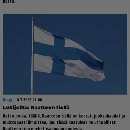
nes­tä.
Blogi
8.7.2026 21.00
Lu­ki­joil­ta: Raat­teen tiel­lä
Kat­so poi­ka, tääl­lä, Raat­teen tiel­lä on kor­sut, juok­su­hau­dat ja
muis­to­paa­si il­moit­taa, lue: täs­sä kaa­tui­vat ne ur­hool­li­set
Raat­teen tien mie­het isän­maan puo­les­ta.