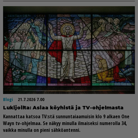
Blogi
21.7.2026 7.00
Lu­ki­joil­ta: Asi­aa köy­his­tä ja TV-oh­jel­mas­ta
Kan­nat­taa kat­soa TV:stä sun­nun­tai­aa­mui­sin klo 9 al­ka­en One
Wayn tv-oh­jel­maa. Se nä­kyy mi­nul­la il­mai­sek­si nu­me­rol­la 34,
vaik­ka mi­nul­la on pie­ni säh­kö­an­ten­ni.