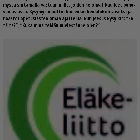
mys­tä siir­tä­mäl­lä vas­tuun niil­le, joi­den he oli­vat kuul­leet pu­hu­
van asi­as­ta. Ky­sy­mys muut­tui kui­ten­kin hen­ki­lö­koh­tai­sek­si ja
haas­toi ope­tus­las­ten omaa ajat­te­lua, kun Jee­sus ky­syi­kin: ”En­
tä te?”, ”Kuka minä tei­dän mie­les­tän­ne olen?”