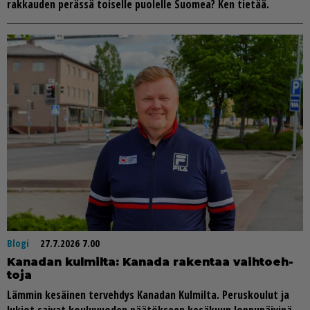
rak­kau­den pe­räs­sä toi­sel­le puo­lel­le Suo­mea? Ken tie­tää.
Blogi
27.7.2026 7.00
Ka­na­dan kul­mil­ta: Ka­na­da ra­ken­taa vaih­to­eh­
to­ja
Läm­min ke­säi­nen ter­veh­dys Ka­na­dan Kul­mil­ta. Pe­rus­kou­lut ja