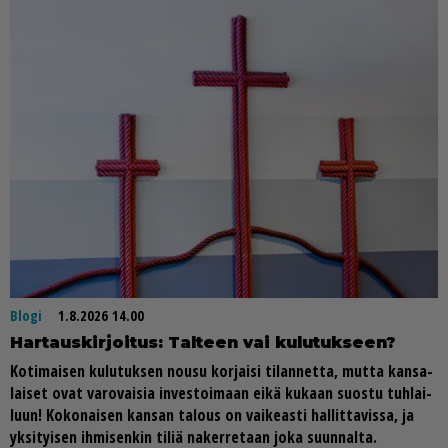
Blogi
1.8.2026 14.00
Har­taus­kir­joi­tus: Tal­teen vai ku­lu­tuk­seen?
Ko­ti­mai­sen ku­lu­tuk­sen nou­su kor­jai­si ti­lan­net­ta, mut­ta kan­sa­
lai­set ovat va­ro­vai­sia in­ves­toi­maan ei­kä ku­kaan suos­tu tuh­lai­
luun! Ko­ko­nai­sen kan­san ta­lous on vai­ke­as­ti hal­lit­ta­vis­sa, ja
yk­si­tyi­sen ih­mi­sen­kin ti­liä na­ker­re­taan joka suun­nal­ta.