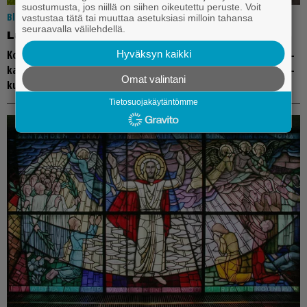
suostumusta, jos niillä on siihen oikeutettu peruste. Voit
Blogi
29.6.2026 18.00
vastustaa tätä tai muuttaa asetuksiasi milloin tahansa
seuraavalla välilehdellä.
Lu­ki­joil­ta: Ko­lo­me on ko­ri­aa ke­säl­lä
Ko­lo­me on ko­ri­aa ke­säl­lä, leh­ti puus, ruo­ho maas, tuo­men­kuk­
Hyväksyn kaikki
ka ko­lo­man­te­na. Näin on en­nen sa­not­tu ja jat­ket­tu kesä keik­
Omat valintani
kuun tu­loo­pi, suvi suu­ta vää­ris­tel­len.
Tietosuojakäytäntömme