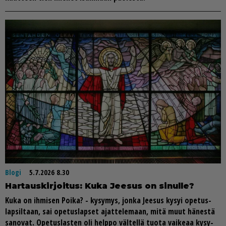
Blogi
5.7.2026 8.30
Har­taus­kir­joi­tus: Kuka Jee­sus on si­nul­le?
Kuka on ih­mi­sen Poi­ka? - ky­sy­mys, jon­ka Jee­sus ky­syi ope­tus­
lap­sil­taan, sai ope­tus­lap­set ajat­te­le­maan, mitä muut hä­nes­tä
sa­no­vat. Ope­tus­las­ten oli help­po väl­tel­lä tuo­ta vai­ke­aa ky­sy­