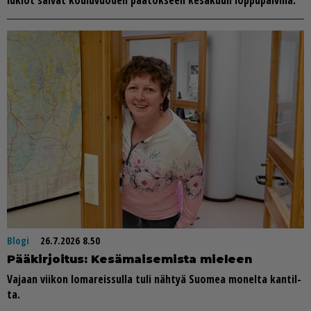
lu­ki­ot sai­vat kou­lu­vuo­den pää­tök­seen ke­sä­kuun lop­pu­päi­vi­nä.
Blogi
26.7.2026 8.50
Pää­kir­joi­tus: Ke­sä­mai­se­mis­ta mie­leen
Va­jaan vii­kon lo­ma­reis­sul­la tuli näh­tyä Suo­mea mo­nel­ta kan­til­
ta.