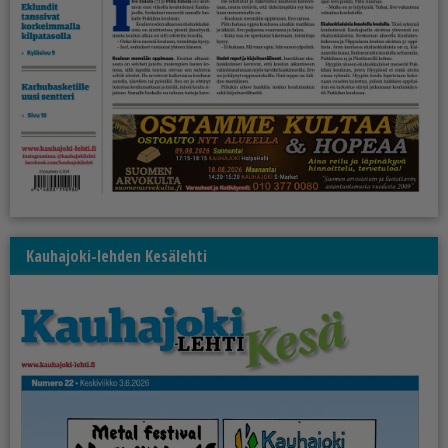
Kauhajoki-lehden Kesälehti