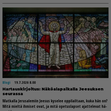
Blogi
19.7.2026 8.00
Har­taus­kir­joi­tus: Nä­kö­a­la­pai­kal­la Jee­suk­sen
seu­ras­sa
Mat­kal­la Je­ru­sa­le­miin Jee­sus ky­se­lee op­pi­lail­taan, kuka hän on?
Mitä miel­tä ih­mi­set ovat, ja mitä ope­tus­lap­set ajat­te­le­vat hä­