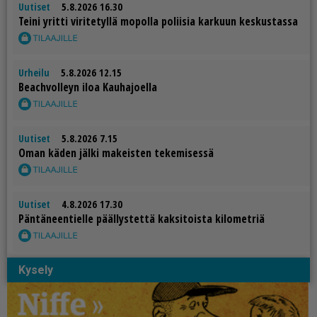
Uutiset
5.8.2026 16.30
Tei­ni yrit­ti vi­ri­te­tyl­lä mo­pol­la po­lii­sia kar­kuun kes­kus­tas­sa
Urheilu
5.8.2026 12.15
Be­ach­vol­leyn iloa Kau­ha­jo­el­la
Uutiset
5.8.2026 7.15
Oman kä­den jäl­ki ma­keis­ten te­ke­mi­ses­sä
Uutiset
4.8.2026 17.30
Pän­tä­neen­tiel­le pääl­lys­tet­tä kak­si­tois­ta ki­lo­met­riä
Kysely