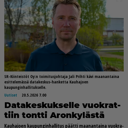
SR-Kiinteistöt Oy:n toimitusjohtaja Jali Prihti kävi maanantaina
esittelemässä datakeskus-hanketta Kauhajoen
kaupunginhallitukselle.
Uutiset
20.5.2026 7.00
Da­ta­kes­kuk­sel­le vuok­rat­
tiin tont­ti Aron­ky­läs­tä
Kau­ha­jo­en kau­pun­gin­hal­li­tus päät­ti maa­nan­tai­na vuok­ra­