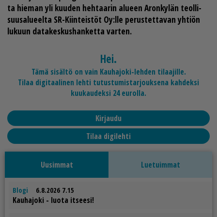
ta hie­man yli kuu­den heh­taa­rin alu­een Aron­ky­län te­ol­li­
suu­sa­lu­eel­ta SR-Kiin­teis­töt Oy:lle pe­rus­tet­ta­van yh­ti­ön
lu­kuun da­ta­kes­kus­han­ket­ta var­ten.
Hei.
Tämä sisältö on vain Kauhajoki-lehden tilaajille.
Tilaa digitaalinen lehti tutustumistarjouksena kahdeksi
kuukaudeksi 24 eurolla.
Kirjaudu
Tilaa digilehti
Uusimmat
Luetuimmat
Blogi
6.8.2026 7.15
Kau­ha­jo­ki - luo­ta it­see­si!