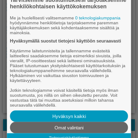
henkilökohtaisen käyttökokemuksen
Me ja huolellisesti valitsemamme
0 teknologiakumppania
hyödynnämme henkilötietoja tarjotaksemme paremman
käyttäjäkokemuksen sekä kohdentaaksemme sisältöä ja
mainoksia.
Hyväksymällä suostut tietojesi käyttöön seuraavasti
Käytämme laitetunnisteita ja tallennamme evästeitä
laitteellesi saadaksemme tietoja esimerkiksi sivuista, joilla
vierailit, IP-osoitteestasi sekä laitteesi ominaisuuksista.
Pääset tutustumaan yksityiskohtaisesti käyttötarkoituksiin ja
teknologiakumppaneihimme seuraavalla välilehdellä.
Hylkääminen voi vaikuttaa sivuston toimivuuteen ja
käytettävyyteen.
Jotkin teknologiamme voivat käsitellä tietoja myös ilman
suostumusta, jos niillä on siihen oikeutettu peruste. Voit
vastustaa tätä tai muuttaa asetuksiasi milloin tahansa
seuraavalla välilehdellä.
Hyväksyn kaikki
Kauhajoki-lehden Kesälehti
Omat valintani
Tietosuojakäytäntömme