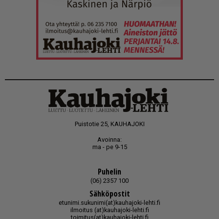
Puistotie 25, KAUHAJOKI
Avoinna:
ma - pe 9-15
Puhelin
(06) 2357 100
Sähköpostit
etunimi.sukunimi(at)kauhajoki-lehti.fi
ilmoitus (at)kauhajoki-lehti.fi
toimitus(at)kauhajoki-lehti.fi