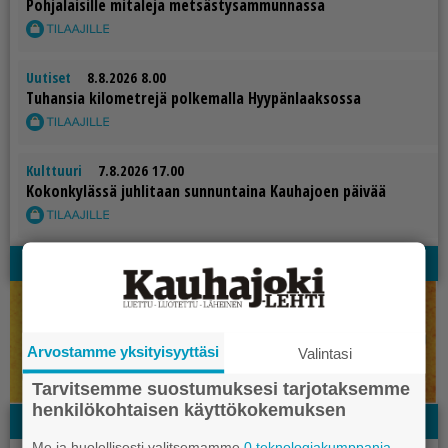
Poh­ja­lai­sil­le mi­ta­le­ja met­säs­ty­sam­mun­nas­sa
Uutiset
8.8.2026 8.00
Tu­han­sia ki­lo­met­re­jä pol­ke­mal­la Hyy­pän­laak­sos­sa
Kulttuuri
7.8.2026 17.00
Ko­kon­ky­läs­sä juh­li­taan sun­nun­tai­na Kau­ha­jo­en päi­vää
Kysely
Arvostamme yksityisyyttäsi
Valintasi
Tarvitsemme suostumuksesi tarjotaksemme
henkilökohtaisen käyttökokemuksen
Facebook
Me ja huolellisesti valitsemamme
0 teknologiakumppania