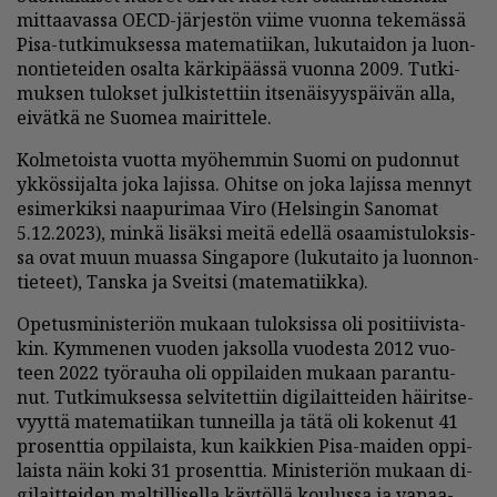
mit­taa­vas­sa OECD-jär­jes­tön vii­me vuon­na te­ke­mäs­sä
Pisa-tut­ki­muk­ses­sa ma­te­ma­tii­kan, lu­ku­tai­don ja luon­
non­tie­tei­den osal­ta kär­ki­pääs­sä vuon­na 2009. Tut­ki­
muk­sen tu­lok­set jul­kis­tet­tiin it­se­näi­syys­päi­vän al­la,
ei­vät­kä ne Suo­mea mai­rit­te­le.
Kol­me­tois­ta vuot­ta myö­hem­min Suo­mi on pu­don­nut
yk­kös­si­jal­ta joka la­jis­sa. Ohit­se on joka la­jis­sa men­nyt
esi­mer­kik­si naa­pu­ri­maa Viro (Hel­sin­gin Sa­no­mat
5.12.2023), min­kä li­säk­si mei­tä edel­lä osaa­mis­tu­lok­sis­
sa ovat muun mu­as­sa Sin­ga­po­re (lu­ku­tai­to ja luon­non­
tie­teet), Tans­ka ja Sveit­si (ma­te­ma­tiik­ka).
Ope­tus­mi­nis­te­ri­ön mu­kaan tu­lok­sis­sa oli po­si­tii­vis­ta­
kin. Kym­me­nen vuo­den jak­sol­la vuo­des­ta 2012 vuo­
teen 2022 työ­rau­ha oli op­pi­lai­den mu­kaan pa­ran­tu­
nut. Tut­ki­muk­ses­sa sel­vi­tet­tiin di­gi­lait­tei­den häi­rit­se­
vyyt­tä ma­te­ma­tii­kan tun­neil­la ja tätä oli ko­ke­nut 41
pro­sent­tia op­pi­lais­ta, kun kaik­kien Pisa-mai­den op­pi­
lais­ta näin koki 31 pro­sent­tia. Mi­nis­te­ri­ön mu­kaan di­
gi­lait­tei­den mal­til­li­sel­la käy­töl­lä kou­lus­sa ja va­paa-