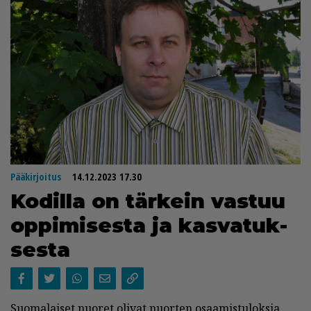
Pääkirjoitus
14.12.2023 17.30
Ko­dil­la on tär­kein vas­tuu
op­pi­mi­ses­ta ja kas­va­tuk­
ses­ta
Suo­ma­lai­set nuo­ret oli­vat nuor­ten osaa­mis­tu­lok­sia