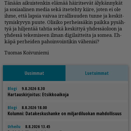
Tä­nään ai­kuis­ten­kin elä­mää häi­rit­se­vät äly­kän­ny­kät
ja so­si­aa­li­nen me­dia sekä it­se­teh­ty kii­re, jo­ten ei ole
ih­me, et­tä lap­sia vai­vaa ir­ral­li­suu­den tun­ne ja kes­kit­
ty­mis­ky­vyn puu­te. Oli­si­ko per­heis­sä­kin paik­ka py­säh­
tyä ja hil­jen­tää tah­tia sekä kes­kit­tyä yh­des­sä­o­loon ja
yh­des­sä te­ke­mi­seen il­man di­gi­lait­tei­ta ja so­mea. Eh­
kä­pä per­hei­den pa­hoin­voin­ti­kin vä­he­ni­si?
Tuo­mas Koi­vu­nie­mi
Uusimmat
Luetuimmat
Blogi
9.8.2026 8.30
Har­taus­kir­joi­tus: Et­sik­ko­ai­ko­ja
Blogi
8.8.2026 18.00
Ko­lum­ni: Da­ta­kes­kus­han­ke on mil­jar­di­luo­kan mah­dol­li­suus
Urheilu
8.8.2026 13.45