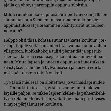
ajal­la on yh­teys pa­rem­piin op­pi­mis­tu­lok­siin.
Mi­hin suun­taan kat­se pi­täi­si Pisa-pet­ty­myk­sen jäl­keen
suun­na­ta, jot­ta Suo­men tu­le­vai­suu­den su­ku­pol­vien
op­pi­mis­tu­lok­set ja osaa­mi­nen kään­tyi­si­vät uu­del­leen
nou­suun?
Help­po oli­si täs­sä koh­taa suun­na­ta kat­se kou­luun, jos­
sa opet­ta­jil­le voi­tai­siin an­taa li­sää val­taa kou­lu­rau­han
yl­lä­pi­toon, luok­ka­ko­ko­ja tu­li­si pie­nen­tää ja ope­tuk­
seen saa­da li­sää re­surs­se­ja sekä lait­taa kän­ny­kät pan­
naan. Mut­ta lap­sen ja nuo­ren op­pi­mi­sen in­nos­tuk­sen -
si­vis­tyk­sen sie­me­nen kyl­vä­mi­ses­sä ja kas­vun edis­tä­
mi­ses­sä - tär­kein te­ki­jä on koti.
Työ täs­sä mie­les­sä on aloi­tet­ta­va jo var­hais­lap­suu­des­
sa. On tut­kit­tu to­si­a­sia, et­tä jos van­hem­mat lu­ke­vat
lap­sil­le pal­jon, se tu­kee lap­sen kie­len- ja pu­heen­ke­hi­
tys­tä sekä mie­li­ku­vi­tus­ta, vai­kut­ta­en näin po­si­tii­vi­ses­
ti myös pär­jää­mi­seen kou­lus­sa.