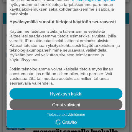
hyödynnämme henkilötietoja tarjotaksemme paremman
käyttäjäkokemuksen sekä kohdentaaksemme sisältöä ja
mainoksia.
Näköislehti
Hyväksymällä suostut tietojesi käyttöön seuraavasti
Käytämme laitetunnisteita ja tallennamme evästeitä
laitteellesi saadaksemme tietoja esimerkiksi sivuista, joilla
vierailit, IP-osoitteestasi sekä laitteesi ominaisuuksista.
Pääset tutustumaan yksityiskohtaisesti käyttötarkoituksiin ja
teknologiakumppaneihimme seuraavalla välilehdellä.
Hylkääminen voi vaikuttaa sivuston toimivuuteen ja
käytettävyyteen.
Jotkin teknologiamme voivat käsitellä tietoja myös ilman
suostumusta, jos niillä on siihen oikeutettu peruste. Voit
vastustaa tätä tai muuttaa asetuksiasi milloin tahansa
seuraavalla välilehdellä.
Hyväksyn kaikki
Omat valintani
Tietosuojakäytäntömme