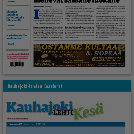
Kauhajoki-lehden Kesälehti