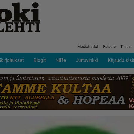
Mediatiedot
Palaute
Tilaus
kirjoitukset
Blogit
Niffe
Juttuvinkki
Kirjaudu sis