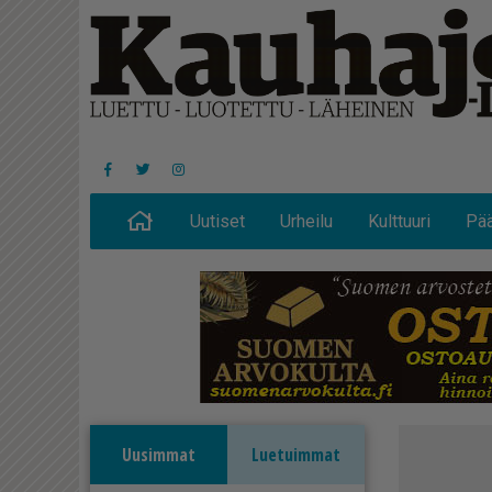
Uutiset
Urheilu
Kulttuuri
Pää
Uusimmat
Luetuimmat