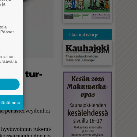
 ja
toja
. Pääset
Tilaa uutiskirje
e
n siihen
uraavalla
­lu­eet tur­
äytäntömme
 ja pe­rus­ter­vey­den­hoi­
 hy­vin­voin­nin tu­ke­mi­
­kois­sai­raan­hoi­don ris­