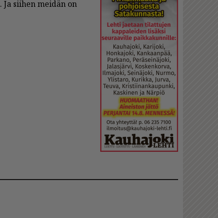
en. Ja sii­hen mei­dän on