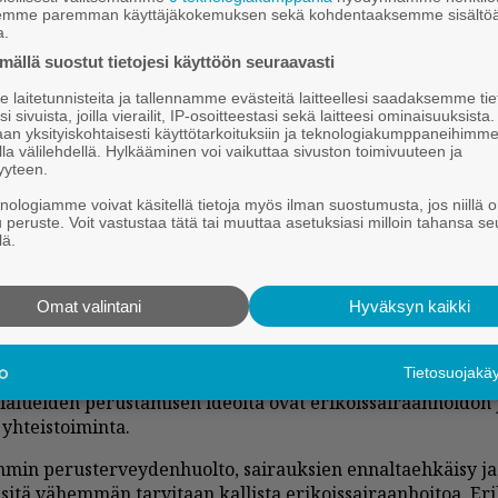
semme paremman käyttäjäkokemuksen sekä kohdentaaksemme sisältöä
a.
ällä suostut tietojesi käyttöön seuraavasti
laitetunnisteita ja tallennamme evästeitä laitteellesi saadaksemme tie
i sivuista, joilla vierailit, IP-osoitteestasi sekä laitteesi ominaisuuksista
an yksityiskohtaisesti käyttötarkoituksiin ja teknologiakumppaneihimm
la välilehdellä. Hylkääminen voi vaikuttaa sivuston toimivuuteen ja
yyteen.
knologiamme voivat käsitellä tietoja myös ilman suostumusta, jos niillä o
u peruste. Voit vastustaa tätä tai muuttaa asetuksiasi milloin tahansa se
2026 20.45
lä.
joil­ta: Luo­vat­ko hy­vin­voin­ti­a
­suu­den tun­net­ta?
Omat valintani
Hyväksyn kaikki
Tietosuojak
i­a­lu­ei­den pe­rus­ta­mi­sen ide­oi­ta ovat eri­kois­sai­raan­hoi­don
yh­teis­toi­min­ta.
min pe­rus­ter­vey­den­huol­to, sai­rauk­sien en­nal­ta­eh­käi­sy ja
sitä vä­hem­män tar­vi­taan kal­lis­ta eri­kois­sai­raan­hoi­toa. Eri