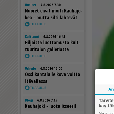
Uutiset
7.8.2026 7.30
Nuo­ret ei­vät moi­ti Kau­ha­jo­
kea - mut­ta sil­ti läh­te­vät
Kulttuuri
6.8.2026 16.45
Hil­jais­ta luot­ta­mus­ta kult­
tuu­ri­ta­lon gal­le­ri­as­sa
Urheilu
6.8.2026 12.00
Os­si Ran­ta­lal­le kova voit­to
Itä­val­las­sa
Ar
Blogi
6.8.2026 7.15
Tarvit
Kau­ha­jo­ki - luo­ta it­see­si!
käytt
Me ja huo