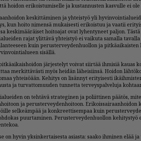
 et­tä hoi­don eri­kois­tu­mi­sel­le ja kus­tan­nus­ten kas­vul­le ei ole 
raan­hoi­don kes­kit­tä­mi­nen ja yh­teis­työ yli hy­vin­voin­ti­a­lu­ei
tys, kun hoi­to ni­men­sä mu­kai­ses­ti eri­kois­tuu ja vaa­tii eri­tyi­s
sa kes­ki­mää­räi­set hoi­to­a­jat ovat ly­hen­ty­neet pal­jon. Täs­tä
­a­lu­ei­den ra­jat ylit­tä­vä yh­teis­työ ei vai­ku­ta sa­mal­la ta­val­la
i­lan­tee­seen kuin pe­rus­ter­vey­den­huol­lon ja pit­kä­ai­kais­ten 
in­voin­ti­a­lu­een si­säl­lä.
it­kä­ai­kais­hoi­don jär­jes­te­lyt voi­vat siir­tää ih­mi­siä kau­as k
taa mer­kit­tä­väs­ti myös hei­dän lä­hei­siin­sä. Hoi­don läh­tö­koh­
maa yh­tei­sö­ään. Ke­hi­tys on li­sän­nyt eri­tyi­ses­ti ikäih­mis­t
us­ta ja tur­vat­to­muu­den tun­net­ta ter­veys­pal­ve­lu­ja koh­taa
i­a­lu­ei­den on teh­tä­vä stra­te­gi­nen ja po­liit­ti­nen pää­tös, mi­t
n­hoi­toon ja pe­rus­ter­vey­den­hoi­toon. Eri­kois­sai­raan­hoi­don 
­jöil­le sel­ke­äm­pää ja konk­reet­ti­sem­paa kuin pe­rus­ter­vey­d
h­do­kas puur­ta­mi­nen. Pe­rus­ter­vey­den­huol­lon ke­hi­tys­työ ed
en­te­koa.
e on hy­vin yk­sin­ker­tai­ses­ta asi­as­ta: saa­ko ih­mi­nen elää j