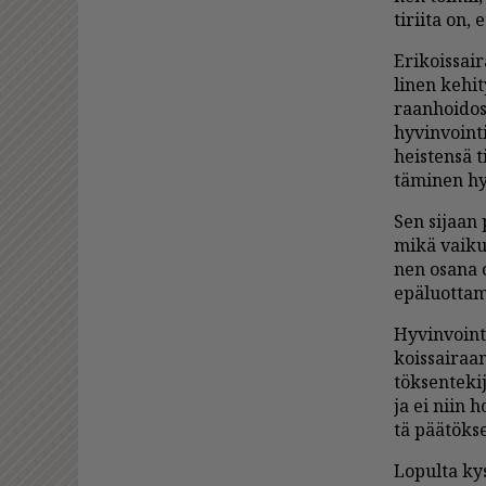
ti­rii­ta on,
Eri­kois­sai­
li­nen ke­hi­
raan­hoi­dos­
hy­vin­voin­ti
heis­ten­sä t
tä­mi­nen hy­v
Sen si­jaan p
mikä vai­kut­
nen osa­na o
epä­luot­ta­m
Hy­vin­voin­t
kois­sai­raa
tök­sen­te­ki
ja ei niin ho
tä pää­tök­s
Lo­pul­ta kys