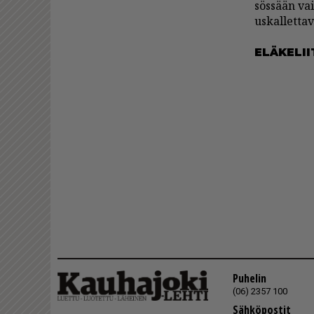
sös­sään vai
us­kal­let­ta­
ELÄ­KE­LI
Puhelin
(06) 2357 100
Sähköpostit