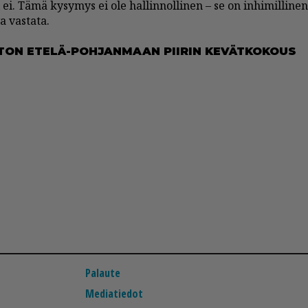
 ei. Tämä ky­sy­mys ei ole hal­lin­nol­li­nen – se on in­hi­mil­li­n
va vas­ta­ta.
I­TON ETE­LÄ-POH­JAN­MAAN PII­RIN KE­VÄT­KO­KOUS
Palaute
Mediatiedot