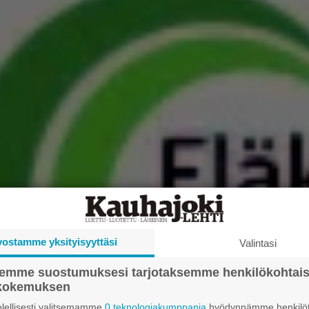
vostamme yksityisyyttäsi
Valintasi
semme suostumuksesi tarjotaksemme henkilökohtai
ökokemuksen
lellisesti valitsemamme
0 teknologiakumppania
hyödynnämme henkilöt