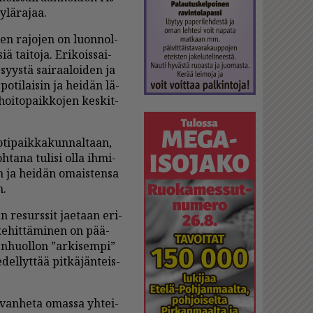
ylä­ra­jaa.
­den ra­jo­jen on luon­nol­
iä tai­to­ja. Eri­kois­sai­
 syys­tä sai­raa­loi­den ja
 po­ti­lai­sin ja hei­dän lä­
hoi­to­paik­ko­jen kes­kit­
o­ti­paik­ka­kun­nal­taan,
ta­na tu­li­si ol­la ih­mi­
en ja hei­dän omais­ten­sa
n.
en re­surs­sit ja­e­taan eri­
ke­hit­tä­mi­nen on pää­
en­huol­lon ”ar­ki­sem­pi”
el­lyt­tää pit­kä­jän­teis­
a van­he­ta omas­sa yh­tei­