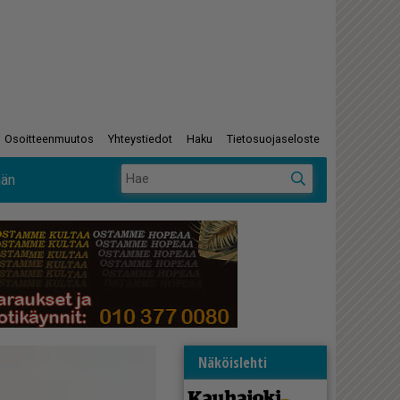
Osoitteenmuutos
Yhteystiedot
Haku
Tietosuojaseloste
ään
Näköislehti