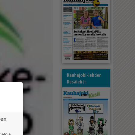
Kauhajoki-lehden
Kesälehti
sen
ietoja