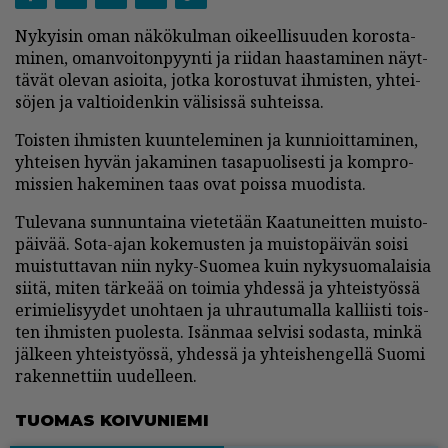
Ny­kyi­sin oman nä­kö­kul­man oi­keel­li­suu­den ko­ros­ta­
mi­nen, oman­voi­ton­pyyn­ti ja rii­dan haas­ta­mi­nen näyt­
tä­vät ole­van asi­oi­ta, jot­ka ko­ros­tu­vat ih­mis­ten, yh­tei­
sö­jen ja val­ti­oi­den­kin vä­li­sis­sä suh­teis­sa.
Tois­ten ih­mis­ten kuun­te­le­mi­nen ja kun­ni­oit­ta­mi­nen,
yh­tei­sen hy­vän ja­ka­mi­nen ta­sa­puo­li­ses­ti ja komp­ro­
mis­sien ha­ke­mi­nen taas ovat pois­sa muo­dis­ta.
Tu­le­va­na sun­nun­tai­na vie­te­tään Kaa­tu­neit­ten muis­to­
päi­vää. Sota-ajan ko­ke­mus­ten ja muis­to­päi­vän soi­si
muis­tut­ta­van niin nyky-Suo­mea kuin ny­ky­suo­ma­lai­sia
sii­tä, mi­ten tär­ke­ää on toi­mia yh­des­sä ja yh­teis­työs­sä
eri­mie­li­syy­det unoh­ta­en ja uh­rau­tu­mal­la kal­liis­ti tois­
ten ih­mis­ten puo­les­ta. Isän­maa sel­vi­si so­das­ta, min­kä
jäl­keen yh­teis­työs­sä, yh­des­sä ja yh­teis­hen­gel­lä Suo­mi
ra­ken­net­tiin uu­del­leen.
TUO­MAS KOI­VU­NIE­MI