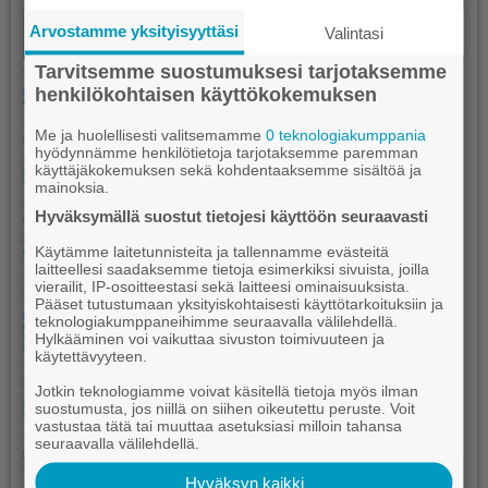
Arvostamme yksityisyyttäsi
Valintasi
Tarvitsemme suostumuksesi tarjotaksemme
henkilökohtaisen käyttökokemuksen
Me ja huolellisesti valitsemamme
0 teknologiakumppania
hyödynnämme henkilötietoja tarjotaksemme paremman
käyttäjäkokemuksen sekä kohdentaaksemme sisältöä ja
mainoksia.
Hyväksymällä suostut tietojesi käyttöön seuraavasti
Käytämme laitetunnisteita ja tallennamme evästeitä
laitteellesi saadaksemme tietoja esimerkiksi sivuista, joilla
vierailit, IP-osoitteestasi sekä laitteesi ominaisuuksista.
Pääset tutustumaan yksityiskohtaisesti käyttötarkoituksiin ja
teknologiakumppaneihimme seuraavalla välilehdellä.
Hylkääminen voi vaikuttaa sivuston toimivuuteen ja
käytettävyyteen.
Jotkin teknologiamme voivat käsitellä tietoja myös ilman
suostumusta, jos niillä on siihen oikeutettu peruste. Voit
vastustaa tätä tai muuttaa asetuksiasi milloin tahansa
seuraavalla välilehdellä.
Hyväksyn kaikki