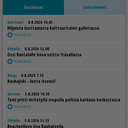
Uusimmat
Luetuimmat
Kulttuuri
6.8.2026 16.45
Hil­jais­ta luot­ta­mus­ta kult­tuu­ri­ta­lon gal­le­ri­as­sa
Urheilu
6.8.2026 12.00
Os­si Ran­ta­lal­le kova voit­to Itä­val­las­sa
Blogi
6.8.2026 7.15
Kau­ha­jo­ki - luo­ta it­see­si!
Uutiset
5.8.2026 16.30
Tei­ni yrit­ti vi­ri­te­tyl­lä mo­pol­la po­lii­sia kar­kuun kes­kus­tas­sa
Urheilu
5.8.2026 12.15
Be­ach­vol­leyn iloa Kau­ha­jo­el­la