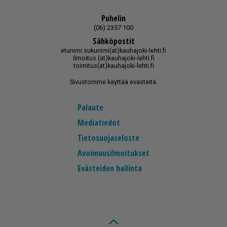
Puhelin
(06) 2357 100
Sähköpostit
etunimi.sukunimi(at)kauhajoki-lehti.fi
ilmoitus (at)kauhajoki-lehti.fi
toimitus(at)kauhajoki-lehti.fi
Sivustomme käyttää evästeitä.
Palaute
Mediatiedot
Tietosuojaseloste
Avoimuusilmoitukset
Evästeiden hallinta