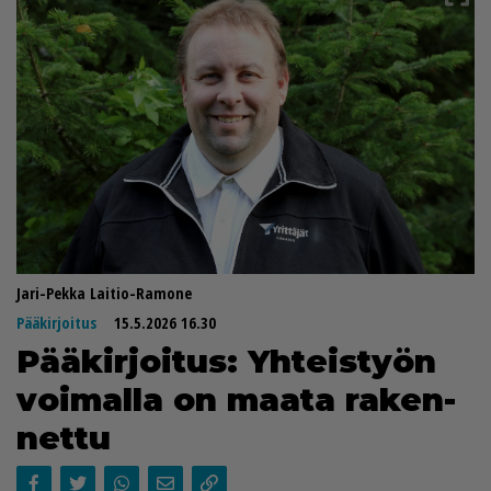
Jari-Pekka Laitio-Ramone
Pääkirjoitus
15.5.2026 16.30
Pää­kir­joi­tus: Yh­teis­työn
voi­mal­la on maa­ta ra­ken­
net­tu