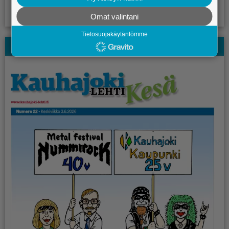
Omat valintani
Tietosuojakäytäntömme
Kauhajoki-lehden Kesälehti