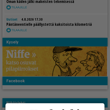
Oman kä­den jäl­ki ma­keis­ten te­ke­mi­ses­sä
Uutiset
4.8.2026 17.30
Pän­tä­neen­tiel­le pääl­lys­tet­tä kak­si­tois­ta ki­lo­met­riä
Kysely
Facebook
Näköislehti