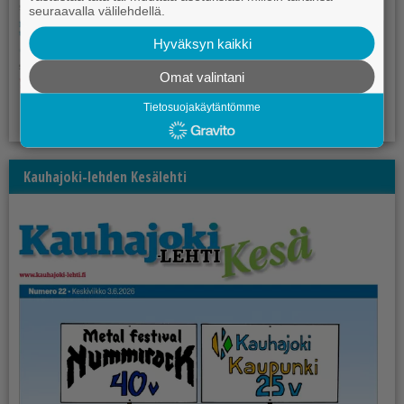
seuraavalla välilehdellä.
Hyväksyn kaikki
Omat valintani
Tietosuojakäytäntömme
Kauhajoki-lehden Kesälehti