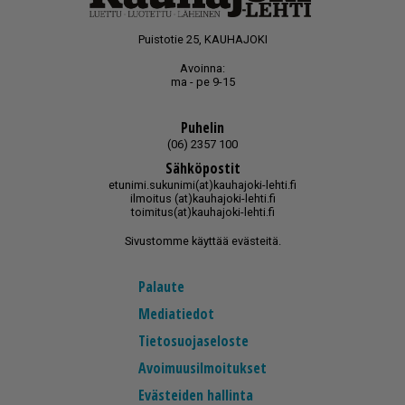
Puistotie 25, KAUHAJOKI
Avoinna:
ma - pe 9-15
Puhelin
(06) 2357 100
Sähköpostit
etunimi.sukunimi(at)kauhajoki-lehti.fi
ilmoitus (at)kauhajoki-lehti.fi
toimitus(at)kauhajoki-lehti.fi
Sivustomme käyttää evästeitä.
Palaute
Mediatiedot
Tietosuojaseloste
Avoimuusilmoitukset
Evästeiden hallinta