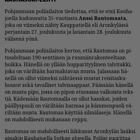
Poh­jan­maan po­lii­si­lai­tos tie­dot­taa, et­tä se et­sii Kau­ha­
jo­el­la ka­don­nut­ta 35-vuo­ti­as­ta
Ans­si Rau­to­maa­ta
,
joka on vii­mek­si näh­ty Kaup­pa­tiel­lä eli Aron­ky­läs­sä
per­jan­tain 27. jou­lu­kuu­ta ja lau­an­tain 28. jou­lu­kuu­ta
vä­li­se­nä yö­nä.
Poh­jan­maan po­lii­si­lai­tos ker­too, et­tä Rau­to­maa on pi­
tuu­del­taan 190-sent­ti­nen ja ruu­miin­ra­ken­teel­taan
hoik­ka. Hä­nel­lä on yl­lään hup­pa­ri­tyy­li­nen tal­vi­tak­ki,
joka on vä­ril­tään har­mah­ta­van mus­ta. Ja­las­saan hä­
nel­lä on ol­lut vii­mek­si näh­tä­es­sä mus­tat rei­si­tas­ku­
hou­sut sekä ta­val­li­set tal­vi­saap­paat. Pääs­sään hä­nel­lä
on mus­ta pipo, jos­sa on pi­pon etuo­sas­sa val­kois­ta teks­
tiä. Kä­des­sään Rau­to­maal­la on ol­lut hans­kat, joi­den
pääl­lys­puo­li on vä­ril­tään har­maa ja käm­men­puo­li vä­
ril­tään mus­ta. Rau­to­maa käyt­tää sil­mä­la­se­ja. Hä­nel­lä
on mah­dol­li­ses­ti mu­ka­naan rep­pu.
Rau­to­maa on mah­dol­li­ses­ti liik­ku­nut Aron­ky­län li­säk­si
ai­na­kin Kau­ha­jo­el­la Sot­kan alu­eel­la. Po­lii­si suo­rit­taa