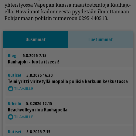
yh­teis­työs­sä Va­pe­pan kans­sa maas­to­et­sin­tö­jä Kau­ha­jo­
el­la. Ha­vain­not ka­don­nees­ta pyy­de­tään il­moit­ta­maan
Poh­jan­maan po­lii­sin nu­me­roon 0295 440513.
Uusimmat
Luetuimmat
Blogi
6.8.2026 7.15
Kau­ha­jo­ki - luo­ta it­see­si!
Uutiset
5.8.2026 16.30
Tei­ni yrit­ti vi­ri­te­tyl­lä mo­pol­la po­lii­sia kar­kuun kes­kus­tas­sa
Urheilu
5.8.2026 12.15
Be­ach­vol­leyn iloa Kau­ha­jo­el­la
Uutiset
5.8.2026 7.15