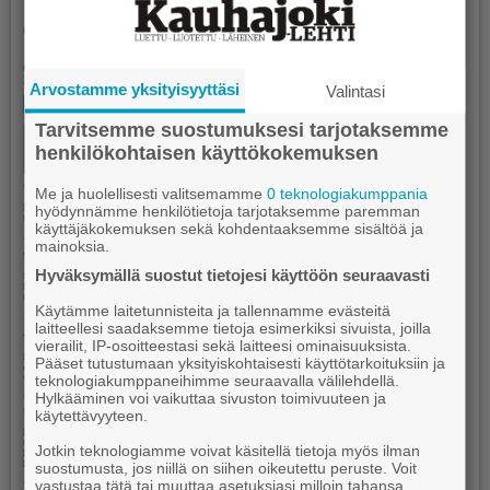
Arvostamme yksityisyyttäsi
Valintasi
Tarvitsemme suostumuksesi tarjotaksemme
henkilökohtaisen käyttökokemuksen
Me ja huolellisesti valitsemamme
0 teknologiakumppania
hyödynnämme henkilötietoja tarjotaksemme paremman
käyttäjäkokemuksen sekä kohdentaaksemme sisältöä ja
mainoksia.
Hyväksymällä suostut tietojesi käyttöön seuraavasti
Käytämme laitetunnisteita ja tallennamme evästeitä
laitteellesi saadaksemme tietoja esimerkiksi sivuista, joilla
vierailit, IP-osoitteestasi sekä laitteesi ominaisuuksista.
Pääset tutustumaan yksityiskohtaisesti käyttötarkoituksiin ja
teknologiakumppaneihimme seuraavalla välilehdellä.
Hylkääminen voi vaikuttaa sivuston toimivuuteen ja
käytettävyyteen.
Jotkin teknologiamme voivat käsitellä tietoja myös ilman
suostumusta, jos niillä on siihen oikeutettu peruste. Voit
vastustaa tätä tai muuttaa asetuksiasi milloin tahansa