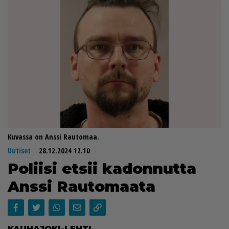
Kuvassa on Anssi Rautomaa.
Uutiset
28.12.2024 12.10
Po­lii­si et­sii ka­don­nut­ta
Ans­si Rau­to­maa­ta
KAU­HA­JO­KI-LEH­TI