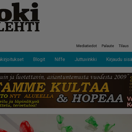
Mediatiedot
Palaute
Tilaus
kirjoitukset
Blogit
Niffe
Juttuvinkki
Kirjaudu sis