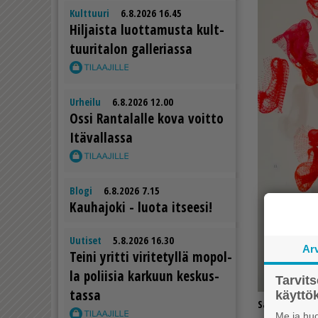
Kulttuuri
6.8.2026 16.45
Hil­jais­ta luot­ta­mus­ta kult­
tuu­ri­ta­lon gal­le­ri­as­sa
Urheilu
6.8.2026 12.00
Os­si Ran­ta­lal­le kova voit­to
Itä­val­las­sa
Blogi
6.8.2026 7.15
Kau­ha­jo­ki - luo­ta it­see­si!
Uutiset
5.8.2026 16.30
Ar
Tei­ni yrit­ti vi­ri­te­tyl­lä mo­pol­
la po­lii­sia kar­kuun kes­kus­
Tarvit
tas­sa
käytt
Sari Pietilän
Me ja huo