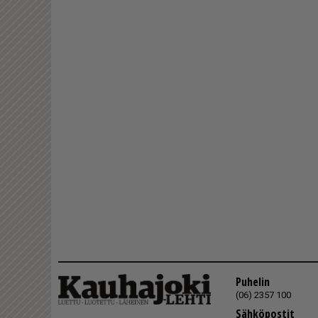
Puhelin
(06) 2357 100
Sähköpostit