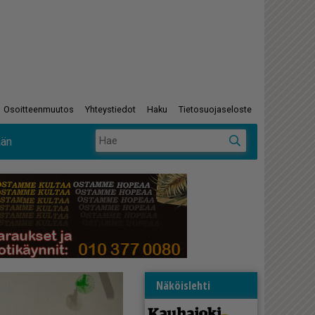
Osoitteenmuutos
Yhteystiedot
Haku
Tietosuojaseloste
ään
Näköislehti