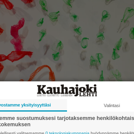
vostamme yksityisyyttäsi
Valintasi
semme suostumuksesi tarjotaksemme henkilökohtai
ökokemuksen
 työ Meduusat on tehty elintarvikepakkauksina toimineista muovisista v
lellisesti valitsemamme
0 teknologiakumppania
hyödynnämme henkilöt