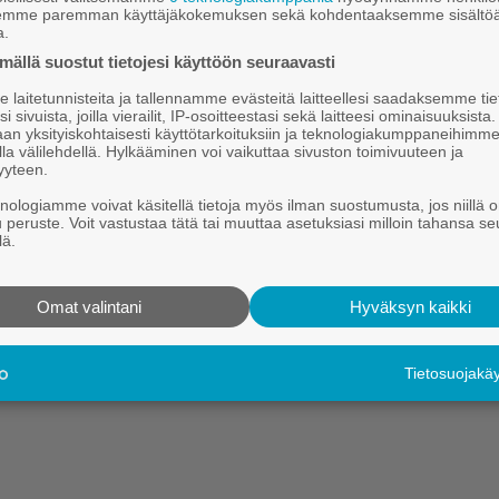
uusisto
semme paremman käyttäjäkokemuksen sekä kohdentaaksemme sisältöä
a.
.10.2022 0.40
ällä suostut tietojesi käyttöön seuraavasti
li­pus­seis­ta­kin voi teh­dä tai­d
laitetunnisteita ja tallennamme evästeitä laitteellesi saadaksemme tie
ri­as­sa on lo­ka­kuun ajan esil­lä Tam­pe­reen yli­o­pis­tol­li­ses­sa sai­r
i sivuista, joilla vierailit, IP-osoitteestasi sekä laitteesi ominaisuuksista
an yksityiskohtaisesti käyttötarkoituksiin ja teknologiakumppaneihimm
ri­kois­lää­kä­ri­nä työs­ken­te­le­vän
Sari Pie­ti­län
tai­det­ta.
la välilehdellä. Hylkääminen voi vaikuttaa sivuston toimivuuteen ja
yyteen.
Hei.
knologiamme voivat käsitellä tietoja myös ilman suostumusta, jos niillä o
u peruste. Voit vastustaa tätä tai muuttaa asetuksiasi milloin tahansa se
Tämä sisältö on vain Kauhajoki-lehden tilaajille.
lä.
Tilaa digitaalinen lehti tutustumistarjouksena kahdeksi kuukaudek
Omat valintani
Hyväksyn kaikki
Kirjaudu
Tilaa digilehti
Tietosuojak