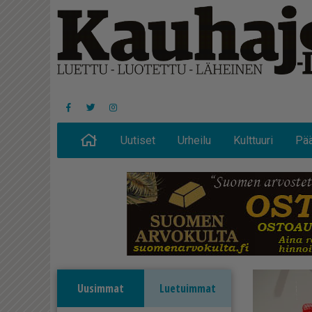
Uutiset
Urheilu
Kulttuuri
Pää
Uusimmat
Luetuimmat