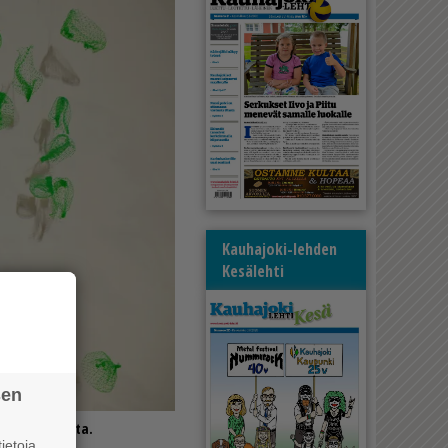
Kauhajoki-lehden
Kesälehti
sen
erkkopusseista.
ietoja