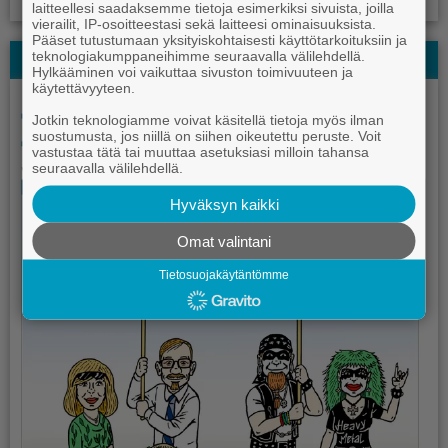
laitteellesi saadaksemme tietoja esimerkiksi sivuista, joilla
vierailit, IP-osoitteestasi sekä laitteesi ominaisuuksista.
Pääset tutustumaan yksityiskohtaisesti käyttötarkoituksiin ja
teknologiakumppaneihimme seuraavalla välilehdellä.
Kauhajoki-lehden Kesälehti
Hylkääminen voi vaikuttaa sivuston toimivuuteen ja
käytettävyyteen.
Jotkin teknologiamme voivat käsitellä tietoja myös ilman
suostumusta, jos niillä on siihen oikeutettu peruste. Voit
vastustaa tätä tai muuttaa asetuksiasi milloin tahansa
seuraavalla välilehdellä.
Hyväksyn kaikki
Omat valintani
Tietosuojakäytäntömme