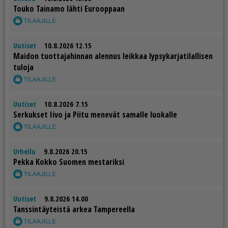
Tou­ko Tai­na­mo läh­ti Eu­roop­paan
Uutiset
10.8.2026 12.15
Mai­don tuot­ta­ja­hin­nan alen­nus leik­kaa lyp­sy­kar­ja­ti­lal­li­sen
tu­lo­ja
Uutiset
10.8.2026 7.15
Ser­kuk­set Ii­vo ja Pii­tu me­ne­vät sa­mal­le luo­kal­le
Urheilu
9.8.2026 20.15
Pek­ka Kok­ko Suo­men mes­ta­rik­si
Uutiset
9.8.2026 14.00
Tans­sin­täy­teis­tä ar­kea Tam­pe­reel­la