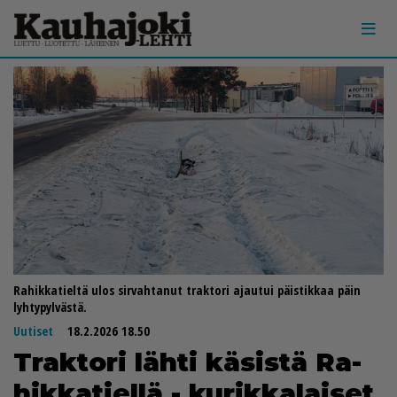
Rahikkatieltä ulos sirvahtanut traktori ajautui päistikkaa päin
lyhtypylvästä.
Uutiset
18.2.2026 18.50
Trak­to­ri läh­ti kä­sis­tä Ra­
hik­ka­tiel­lä - ku­rik­ka­lai­set