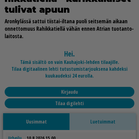
tu­li­vat apuun
Aron­ky­läs­sä sat­tui tiis­tai-il­ta­na puo­li seit­se­män ai­kaan
on­net­to­muus Ra­hik­ka­tiel­lä vä­hän en­nen At­ri­an tuo­tan­to­
lai­tos­ta.
Hei.
Tämä sisältö on vain Kauhajoki-lehden tilaajille.
Tilaa digitaalinen lehti tutustumistarjouksena kahdeksi
kuukaudeksi 24 eurolla.
Kirjaudu
Tilaa digilehti
Uusimmat
Luetuimmat
Urheilu
10.8.2026 15.00