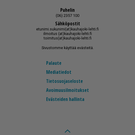
Puhelin
(06) 2357 100
Sähköpostit
etunimi.sukunimi(at)kauhajoki-lehti.fi
ilmoitus (at)kauhajoki-lehti.fi
toimitus(at)kauhajoki-lehti.fi
Sivustomme käyttää evästeitä.
Palaute
Mediatiedot
Tietosuojaseloste
Avoimuusilmoitukset
Evästeiden hallinta