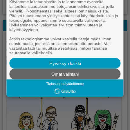
Käytämme laitetunnisteita ja tallennamme evästeitä
laitteellesi saadaksemme tietoja esimerkiksi sivuista, joilla
vierailit, IP-osoitteestasi sekä laitteesi ominaisuuksista.
Pääset tutustumaan yksityiskohtaisesti käyttötarkoituksiin ja
teknologiakumppaneihimme seuraavalla välilehdellä.
Hylkääminen voi vaikuttaa sivuston toimivuuteen ja
Kauhajoki-lehden Kesälehti
käytettävyyteen.
Jotkin teknologiamme voivat käsitellä tietoja myös ilman
suostumusta, jos niillä on siihen oikeutettu peruste. Voit
vastustaa tätä tai muuttaa asetuksiasi milloin tahansa
seuraavalla välilehdellä.
Hyväksyn kaikki
Omat valintani
Tietosuojakäytäntömme