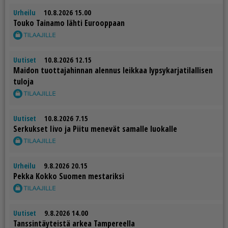
Urheilu
10.8.2026 15.00
Tou­ko Tai­na­mo läh­ti Eu­roop­paan
Uutiset
10.8.2026 12.15
Mai­don tuot­ta­ja­hin­nan alen­nus leik­kaa lyp­sy­kar­ja­ti­lal­li­sen
tu­lo­ja
Uutiset
10.8.2026 7.15
Ser­kuk­set Ii­vo ja Pii­tu me­ne­vät sa­mal­le luo­kal­le
Urheilu
9.8.2026 20.15
Pek­ka Kok­ko Suo­men mes­ta­rik­si
Uutiset
9.8.2026 14.00
Tans­sin­täy­teis­tä ar­kea Tam­pe­reel­la