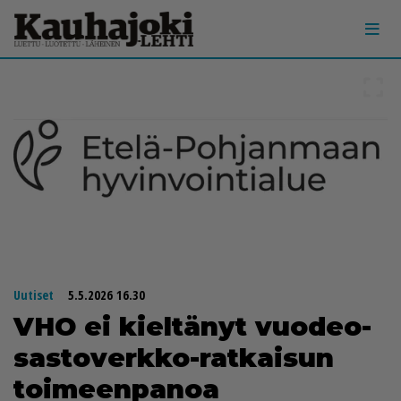
Uutiset
5.5.2026 16.30
VHO ei kiel­tä­nyt vuo­de­o­
sas­to­verk­ko-rat­kai­sun
toi­meen­pa­noa