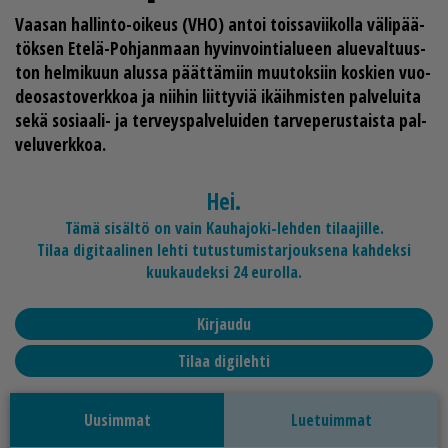
Vaa­san hal­lin­to-oi­keus (VHO) an­toi tois­sa­vii­kol­la vä­li­pää­
tök­sen Ete­lä-Poh­jan­maan hy­vin­voin­ti­a­lu­een alu­e­val­tuus­
ton hel­mi­kuun alus­sa päät­tä­miin muu­tok­siin kos­kien vuo­
de­o­sas­to­verk­koa ja nii­hin liit­ty­viä ikäih­mis­ten pal­ve­lui­ta
sekä so­si­aa­li- ja ter­veys­pal­ve­lui­den tar­ve­pe­rus­tais­ta pal­
ve­lu­verk­koa.
Hei.
Tämä sisältö on vain Kauhajoki-lehden tilaajille.
Tilaa digitaalinen lehti tutustumistarjouksena kahdeksi
kuukaudeksi 24 eurolla.
Kirjaudu
Tilaa digilehti
Uusimmat
Luetuimmat