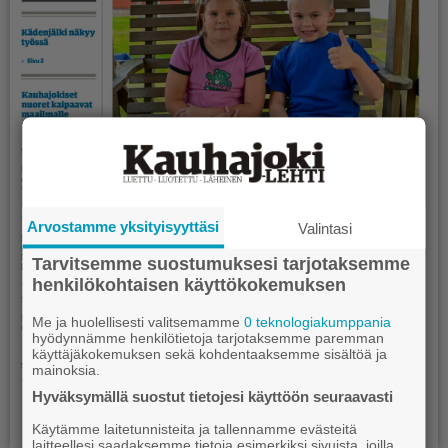
Arvostamme yksityisyyttäsi
Valintasi
Tarvitsemme suostumuksesi tarjotaksemme
henkilökohtaisen käyttökokemuksen
Me ja huolellisesti valitsemamme
0 teknologiakumppania
hyödynnämme henkilötietoja tarjotaksemme paremman
käyttäjäkokemuksen sekä kohdentaaksemme sisältöä ja
mainoksia.
Hyväksymällä suostut tietojesi käyttöön seuraavasti
Käytämme laitetunnisteita ja tallennamme evästeitä
laitteellesi saadaksemme tietoja esimerkiksi sivuista, joilla