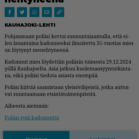
KAU­HA­JO­KI-LEH­TI
Poh­jan­maan po­lii­si ker­toi sun­nun­tai­aa­mul­la, et­tä ei­
len lau­an­tai­na ka­don­neek­si il­moi­tet­tu 35-vuo­ti­as mies
on löy­ty­nyt me­neh­ty­nee­nä.
Ka­don­nut mies löy­det­tiin po­lii­sin toi­mes­ta 29.12.2024
yöl­lä Kau­ha­jo­el­ta. Asia jat­kuu kuo­le­man­syyn­tut­kin­ta­
na, ei­kä po­lii­si tie­do­ta asi­as­ta enem­pää.
Po­lii­si kiit­tää saa­mis­taan ylei­sö­vih­jeis­tä, jot­ka aut­toi­
vat suun­taa­maan et­sin­tä­toi­men­pi­tei­tä.
Ai­hees­ta ai­em­min:
Po­lii­si et­sii ka­don­nut­ta