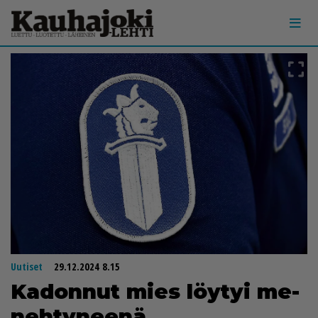
Uutiset
29.12.2024 8.15
Ka­don­nut mies löy­tyi me­
neh­ty­nee­nä