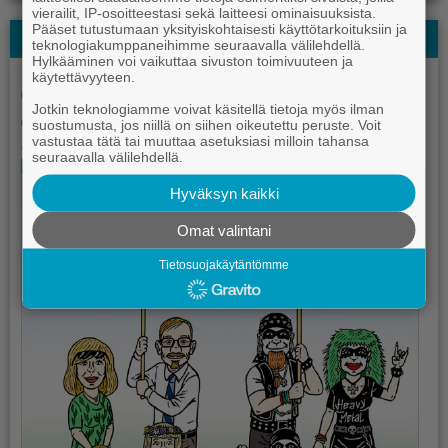
vierailit, IP-osoitteestasi sekä laitteesi ominaisuuksista.
Pääset tutustumaan yksityiskohtaisesti käyttötarkoituksiin ja
Kauhajoki-lehden Kesälehti
teknologiakumppaneihimme seuraavalla välilehdellä.
Hylkääminen voi vaikuttaa sivuston toimivuuteen ja
käytettävyyteen.
Jotkin teknologiamme voivat käsitellä tietoja myös ilman
suostumusta, jos niillä on siihen oikeutettu peruste. Voit
vastustaa tätä tai muuttaa asetuksiasi milloin tahansa
seuraavalla välilehdellä.
Hyväksyn kaikki
Omat valintani
Tietosuojakäytäntömme