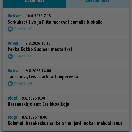
Uusimmat
Luetuimmat
Uutiset
10.8.2026 7.15
Ser­kuk­set Ii­vo ja Pii­tu me­ne­vät sa­mal­le luo­kal­le
Urheilu
9.8.2026 20.15
Pek­ka Kok­ko Suo­men mes­ta­rik­si
Uutiset
9.8.2026 14.00
Tans­sin­täy­teis­tä ar­kea Tam­pe­reel­la
Blogi
9.8.2026 8.30
Har­taus­kir­joi­tus: Et­sik­ko­ai­ko­ja
Blogi
8.8.2026 18.00
Ko­lum­ni: Da­ta­kes­kus­han­ke on mil­jar­di­luo­kan mah­dol­li­suus