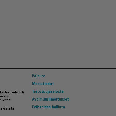
Palaute
Mediatiedot
Tietosuojaseloste
auhajoki-lehti.fi
-lehti.fi
Avoimuusilmoitukset
-lehti.fi
Evästeiden hallinta
evästeitä.