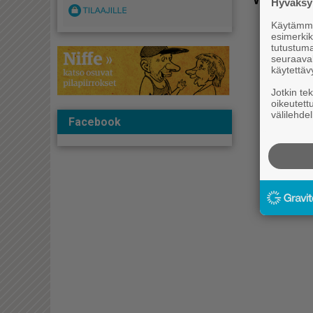
Hyväksym
Käytämme 
esimerkiks
tutustuma
seuraaval
käytettäv
Jotkin te
oikeutett
välilehdel
Facebook