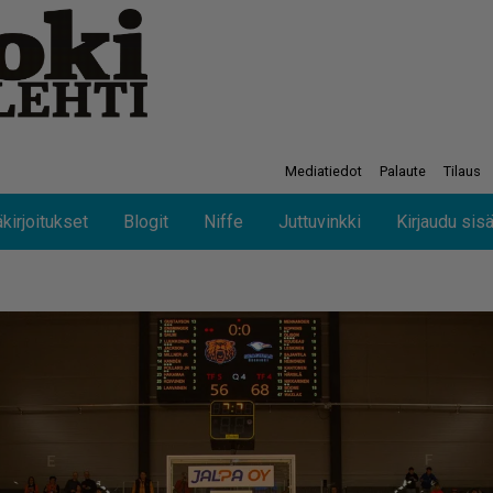
Mediatiedot
Palaute
Tilaus
kirjoitukset
Blogit
Niffe
Juttuvinkki
Kirjaudu sis