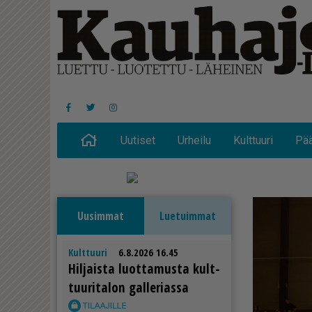
Uutiset
Urheilu
Kulttuuri
Pää
Uusimmat
Luetuimmat
Kulttuuri
6.8.2026 16.45
Hil­jais­ta luot­ta­mus­ta kult­
tuu­ri­ta­lon gal­le­ri­as­sa