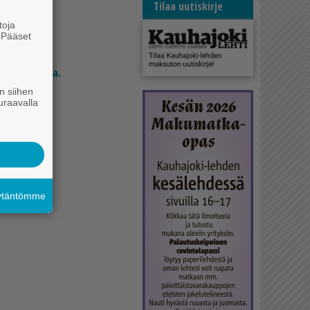
Tilaa uutiskirje
toja
. Pääset
e
si 24 eurolla.
n siihen
uraavalla
äytäntömme