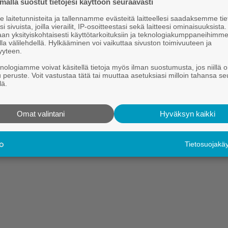
ällä suostut tietojesi käyttöön seuraavasti
laitetunnisteita ja tallennamme evästeitä laitteellesi saadaksemme tie
Hei.
i sivuista, joilla vierailit, IP-osoitteestasi sekä laitteesi ominaisuuksista
an yksityiskohtaisesti käyttötarkoituksiin ja teknologiakumppaneihimm
Tämä sisältö on vain Kauhajoki-lehden tilaajille.
la välilehdellä. Hylkääminen voi vaikuttaa sivuston toimivuuteen ja
yyteen.
Tilaa digitaalinen lehti tutustumistarjouksena kahdeksi kuukaudek
knologiamme voivat käsitellä tietoja myös ilman suostumusta, jos niillä o
u peruste. Voit vastustaa tätä tai muuttaa asetuksiasi milloin tahansa se
Kirjaudu
Tilaa digilehti
lä.
Omat valintani
Hyväksyn kaikki
Tietosuojak