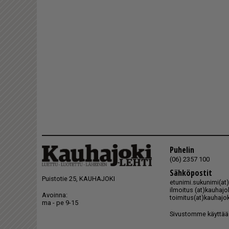
Puhelin
(06) 2357 100
Sähköpostit
Puistotie 25, KAUHAJOKI
etunimi.sukunimi(at)k
ilmoitus (at)kauhajoki
Avoinna:
toimitus(at)kauhajoki
ma - pe 9-15
Sivustomme käyttää 