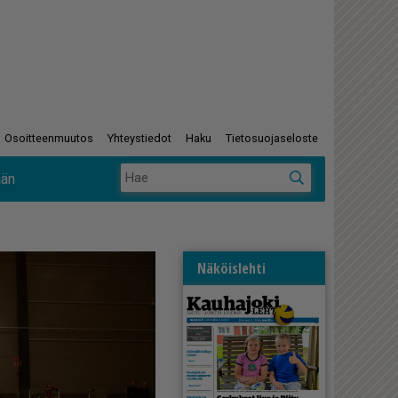
Osoitteenmuutos
Yhteystiedot
Haku
Tietosuojaseloste
ään
Näköislehti