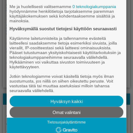
Me ja huolellisesti valitsemamme
0 teknologiakumppania
hyödynnämme henkilötietoja tarjotaksemme paremman
käyttäjäkokemuksen sekä kohdentaaksemme sisältöä ja
mainoksia.
Hyväksymällä suostut tietojesi käyttöön seuraavasti
Käytämme laitetunnisteita ja tallennamme evästeitä
laitteellesi saadaksemme tietoja esimerkiksi sivuista, joilla
vierailit, IP-osoitteestasi sekä laitteesi ominaisuuksista.
Pääset tutustumaan yksityiskohtaisesti käyttötarkoituksiin ja
teknologiakumppaneihimme seuraavalla välilehdellä.
Hylkääminen voi vaikuttaa sivuston toimivuuteen ja
käytettävyyteen.
Jotkin teknologiamme voivat käsitellä tietoja myös ilman
suostumusta, jos niillä on siihen oikeutettu peruste. Voit
vastustaa tätä tai muuttaa asetuksiasi milloin tahansa
seuraavalla välilehdellä.
Kauhajoki-lehden Kesälehti
Hyväksyn kaikki
Omat valintani
Tietosuojakäytäntömme