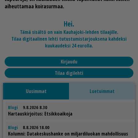
ai­heut­ta­maa koi­ra­sur­maa.
Hei.
Tämä sisältö on vain Kauhajoki-lehden tilaajille.
Tilaa digitaalinen lehti tutustumistarjouksena kahdeksi
kuukaudeksi 24 eurolla.
Kirjaudu
Tilaa digilehti
Uusimmat
Luetuimmat
Blogi
9.8.2026 8.30
Har­taus­kir­joi­tus: Et­sik­ko­ai­ko­ja
Blogi
8.8.2026 18.00
Ko­lum­ni: Da­ta­kes­kus­han­ke on mil­jar­di­luo­kan mah­dol­li­suus