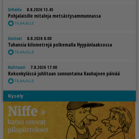
Urheilu
8.8.2026 13.45
Poh­ja­lai­sil­le mi­ta­le­ja met­säs­ty­sam­mun­nas­sa
Uutiset
8.8.2026 8.00
Tu­han­sia ki­lo­met­re­jä pol­ke­mal­la Hyy­pän­laak­sos­sa
Kulttuuri
7.8.2026 17.00
Ko­kon­ky­läs­sä juh­li­taan sun­nun­tai­na Kau­ha­jo­en päi­vää
Kysely