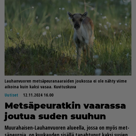
Lauhanvuoren metsäpeuranaaraiden joukossa ei ole nähty viime
aikoina kuin kaksi vasaa. Kuvituskuva
Uutiset
12.11.2024 16.00
Met­sä­peu­rat­kin vaa­ras­sa
jou­tua su­den suu­hun
Muu­ra­hai­sen-Lau­han­vuo­ren alu­eel­la, jos­sa on myös met­
sä­peu­ro­ja, on kuu­kau­den si­säl­lä ta­pah­tu­nut kak­si su­sien