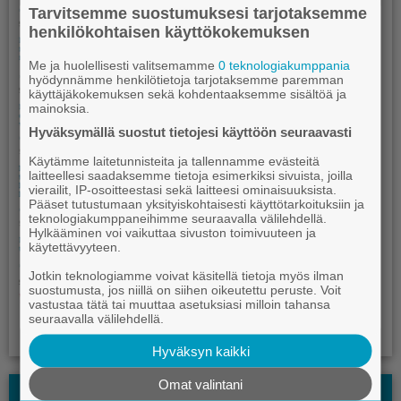
Tarvitsemme suostumuksesi tarjotaksemme
henkilökohtaisen käyttökokemuksen
Me ja huolellisesti valitsemamme
0 teknologiakumppania
hyödynnämme henkilötietoja tarjotaksemme paremman
käyttäjäkokemuksen sekä kohdentaaksemme sisältöä ja
mainoksia.
Hyväksymällä suostut tietojesi käyttöön seuraavasti
Käytämme laitetunnisteita ja tallennamme evästeitä
laitteellesi saadaksemme tietoja esimerkiksi sivuista, joilla
vierailit, IP-osoitteestasi sekä laitteesi ominaisuuksista.
Pääset tutustumaan yksityiskohtaisesti käyttötarkoituksiin ja
teknologiakumppaneihimme seuraavalla välilehdellä.
Hylkääminen voi vaikuttaa sivuston toimivuuteen ja
käytettävyyteen.
Jotkin teknologiamme voivat käsitellä tietoja myös ilman
suostumusta, jos niillä on siihen oikeutettu peruste. Voit
vastustaa tätä tai muuttaa asetuksiasi milloin tahansa
seuraavalla välilehdellä.
Hyväksyn kaikki
Omat valintani
Kauhajoki-lehden Kesälehti