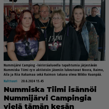
Nummijärvi Camping -leirintäalueella tapahtumia järjestävän
Nummiska Tiimi ry:n aktiivisiin jäseniin lukeutuvat Noora, Raimo,
Aila ja Riia Hakamaa sekä Raimon takana oleva Mikko Haanpää.
Kulttuuri
20.6.2024 15.45
Num­mis­ka Tii­mi isän­nöi
Num­mi­jär­vi Cam­pin­gia
vie­lä tä­män ke­sän