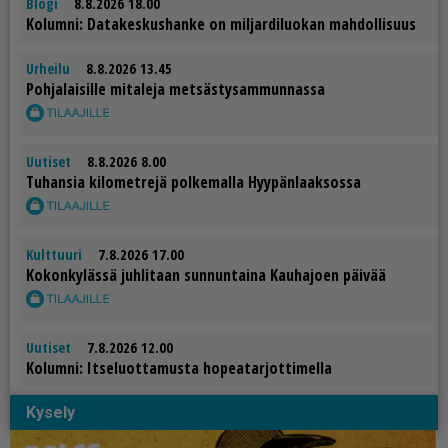
Blogi
8.8.2026 18.00
Ko­lum­ni: Da­ta­kes­kus­han­ke on mil­jar­di­luo­kan mah­dol­li­suus
Urheilu
8.8.2026 13.45
Poh­ja­lai­sil­le mi­ta­le­ja met­säs­ty­sam­mun­nas­sa
Uutiset
8.8.2026 8.00
Tu­han­sia ki­lo­met­re­jä pol­ke­mal­la Hyy­pän­laak­sos­sa
Kulttuuri
7.8.2026 17.00
Ko­kon­ky­läs­sä juh­li­taan sun­nun­tai­na Kau­ha­jo­en päi­vää
Uutiset
7.8.2026 12.00
Ko­lum­ni: It­se­luot­ta­mus­ta ho­pe­a­tar­jot­ti­mel­la
Kysely