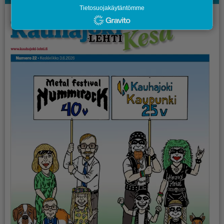
Tietosuojakäytäntömme