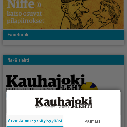
Facebook
Näköislehti
Arvostamme yksityisyyttäsi
Valintasi