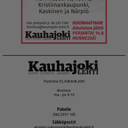
Puistotie 25, KAUHAJOKI
Avoinna:
ma - pe 9-15
Puhelin
(06) 2357 100
Sähköpostit
etunimi.sukunimi(at)kauhajoki-lehti.fi