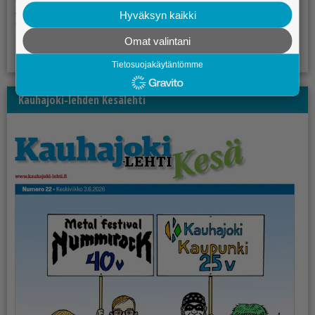
Hyväksyn kaikki
Omat valintani
Tietosuojakäytäntömme
Kauhajoki-lehden Kesälehti