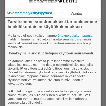
Arvostamme yksityisyyttäsi
Valintasi
Tarvitsemme suostumuksesi tarjotaksemme
henkilökohtaisen käyttökokemuksen
Me ja huolellisesti valitsemamme
0 teknologiakumppania
hyödynnämme henkilötietoja tarjotaksemme paremman
käyttäjäkokemuksen sekä kohdentaaksemme sisältöä ja
mainoksia.
Hyväksymällä suostut tietojesi käyttöön seuraavasti
Käytämme laitetunnisteita ja tallennamme evästeitä
laitteellesi saadaksemme tietoja esimerkiksi sivuista, joilla
vierailit, IP-osoitteestasi sekä laitteesi ominaisuuksista.
Pääset tutustumaan yksityiskohtaisesti käyttötarkoituksiin ja
teknologiakumppaneihimme seuraavalla välilehdellä.
Hylkääminen voi vaikuttaa sivuston toimivuuteen ja
käytettävyyteen.
Jotkin teknologiamme voivat käsitellä tietoja myös ilman
suostumusta, jos niillä on siihen oikeutettu peruste. Voit
vastustaa tätä tai muuttaa asetuksiasi milloin tahansa
seuraavalla välilehdellä.