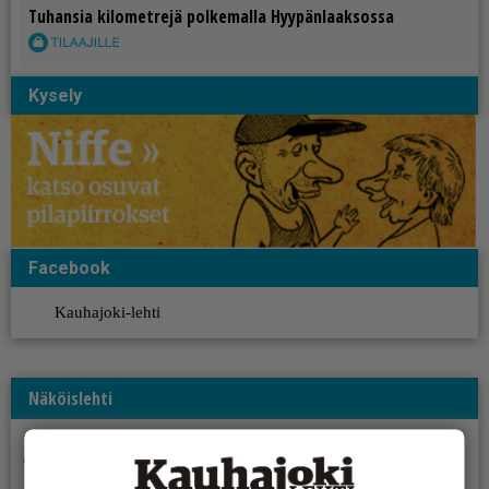
Tu­han­sia ki­lo­met­re­jä pol­ke­mal­la Hyy­pän­laak­sos­sa
Kysely
Facebook
Kauhajoki-lehti
Näköislehti