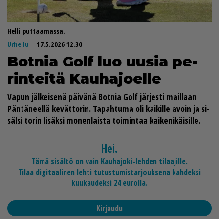
Helli puttaamassa.
Urheilu
17.5.2026 12.30
Bot­nia Golf luo uu­sia pe­
rin­tei­tä Kau­ha­jo­el­le
Va­pun jäl­kei­se­nä päi­vä­nä Bot­nia Golf jär­jes­ti mail­laan
Pän­tä­neel­lä ke­vät­to­rin. Ta­pah­tu­ma oli kai­kil­le avoin ja si­
säl­si to­rin li­säk­si mo­nen­lais­ta toi­min­taa kai­ke­ni­käi­sil­le.
Hei.
Tämä sisältö on vain Kauhajoki-lehden tilaajille.
Tilaa digitaalinen lehti tutustumistarjouksena kahdeksi
kuukaudeksi 24 eurolla.
Kirjaudu