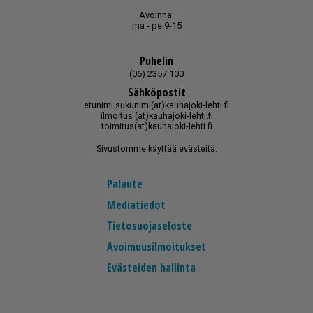
Avoinna:
ma - pe 9-15
Puhelin
(06) 2357 100
Sähköpostit
etunimi.sukunimi(at)kauhajoki-lehti.fi
ilmoitus (at)kauhajoki-lehti.fi
toimitus(at)kauhajoki-lehti.fi
Sivustomme käyttää evästeitä.
Palaute
Mediatiedot
Tietosuojaseloste
Avoimuusilmoitukset
Evästeiden hallinta