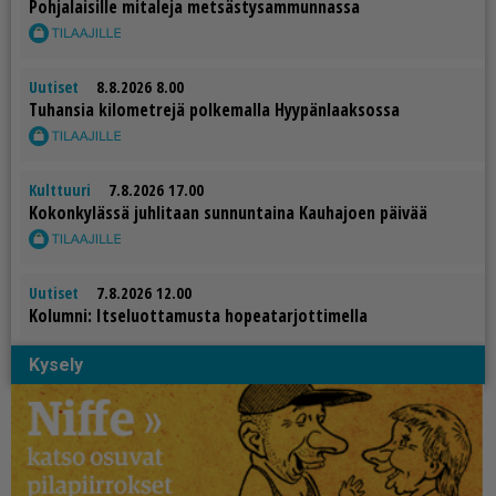
Poh­ja­lai­sil­le mi­ta­le­ja met­säs­ty­sam­mun­nas­sa
Uutiset
8.8.2026 8.00
Tu­han­sia ki­lo­met­re­jä pol­ke­mal­la Hyy­pän­laak­sos­sa
Kulttuuri
7.8.2026 17.00
Ko­kon­ky­läs­sä juh­li­taan sun­nun­tai­na Kau­ha­jo­en päi­vää
Uutiset
7.8.2026 12.00
Ko­lum­ni: It­se­luot­ta­mus­ta ho­pe­a­tar­jot­ti­mel­la
Kysely