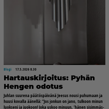
Blogi
17.5.2026 8.30
Har­taus­kir­joi­tus: Py­hän
Hen­gen odo­tus
Juh­lan suu­re­na pää­tös­päi­vä­nä Jee­sus nou­si pu­hu­maan ja
huu­si ko­val­la ää­nel­lä: ”Jos jon­kun on jano, tul­koon mi­nun
luok­se­ni ja juo­koon! Joka us­koo mi­nuun, ’hä­nen si­sim­mäs­