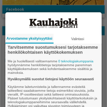
Facebook
Näköislehti
Arvostamme yksityisyyttäsi
Valintasi
Tarvitsemme suostumuksesi tarjotaksemme
henkilökohtaisen käyttökokemuksen
Me ja huolellisesti valitsemamme
0 teknologiakumppania
hyödynnämme henkilötietoja tarjotaksemme paremman
käyttäjäkokemuksen sekä kohdentaaksemme sisältöä ja
mainoksia.
Hyväksymällä suostut tietojesi käyttöön seuraavasti
Käytämme laitetunnisteita ja tallennamme evästeitä
laitteellesi saadaksemme tietoja esimerkiksi sivuista, joilla
vierailit, IP-osoitteestasi sekä laitteesi ominaisuuksista.
Pääset tutustumaan yksityiskohtaisesti käyttötarkoituksiin ja
teknologiakumppaneihimme seuraavalla välilehdellä.
Hylkääminen voi vaikuttaa sivuston toimivuuteen ja