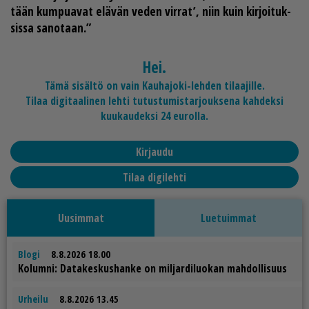
tään kum­pu­a­vat elä­vän ve­den vir­rat’, niin kuin kir­joi­tuk­
sis­sa sa­no­taan.”
Hei.
Tämä sisältö on vain Kauhajoki-lehden tilaajille.
Tilaa digitaalinen lehti tutustumistarjouksena kahdeksi
kuukaudeksi 24 eurolla.
Kirjaudu
Tilaa digilehti
Uusimmat
Luetuimmat
Blogi
8.8.2026 18.00
Ko­lum­ni: Da­ta­kes­kus­han­ke on mil­jar­di­luo­kan mah­dol­li­suus
Urheilu
8.8.2026 13.45