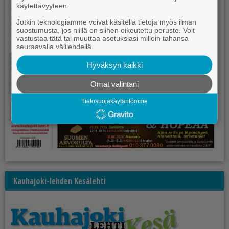
käytettävyyteen.
Jotkin teknologiamme voivat käsitellä tietoja myös ilman
suostumusta, jos niillä on siihen oikeutettu peruste. Voit
vastustaa tätä tai muuttaa asetuksiasi milloin tahansa
seuraavalla välilehdellä.
Hyväksyn kaikki
Omat valintani
Tietosuojakäytäntömme
Kauhajoki-lehden Kesälehti