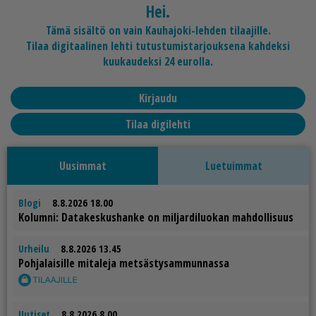
Hei.
Tämä sisältö on vain Kauhajoki-lehden tilaajille.
Tilaa digitaalinen lehti tutustumistarjouksena kahdeksi
kuukaudeksi 24 eurolla.
Kirjaudu
Tilaa digilehti
Uusimmat
Luetuimmat
Blogi
8.8.2026 18.00
Ko­lum­ni: Da­ta­kes­kus­han­ke on mil­jar­di­luo­kan mah­dol­li­suus
Urheilu
8.8.2026 13.45
Poh­ja­lai­sil­le mi­ta­le­ja met­säs­ty­sam­mun­nas­sa
Uutiset
8.8.2026 8.00