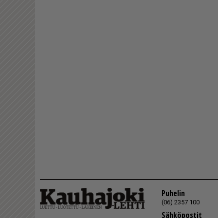
Puhelin
(06) 2357 100
Sähköpostit