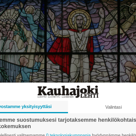
vostamme yksityisyyttäsi
Valintasi
semme suostumuksesi tarjotaksemme henkilökohtai
ökokemuksen
26 9.00
lellisesti valitsemamme
0 teknologiakumppania
hyödynnämme henkilöt