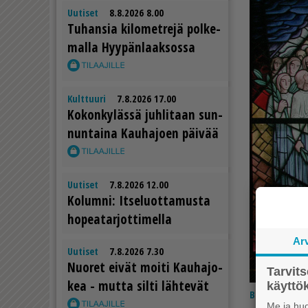
Uutiset
8.8.2026 8.00
Tu­han­sia ki­lo­met­re­jä pol­ke­
mal­la Hyy­pän­laak­sos­sa
Kulttuuri
7.8.2026 17.00
Ko­kon­ky­läs­sä juh­li­taan sun­
nun­tai­na Kau­ha­jo­en päi­vää
Uutiset
7.8.2026 12.00
Ko­lum­ni: It­se­luot­ta­mus­ta
ho­pe­a­tar­jot­ti­mel­la
Ar
Uutiset
7.8.2026 7.30
Nuo­ret ei­vät moi­ti Kau­ha­jo­
Tarvit
kea - mut­ta sil­ti läh­te­vät
käytt
Blogi
5.4.20
Me ja huo