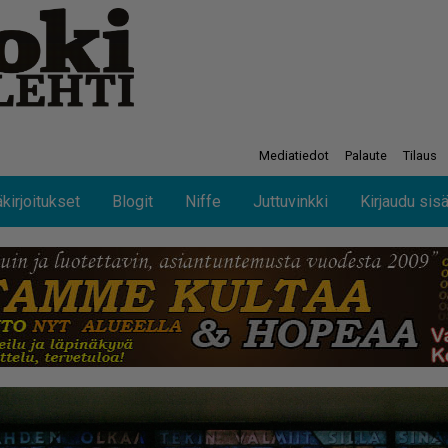
Mediatiedot
Palaute
Tilaus
kirjoitukset
Blogit
Niffe
Juttuvinkki
Kirjaudu sis