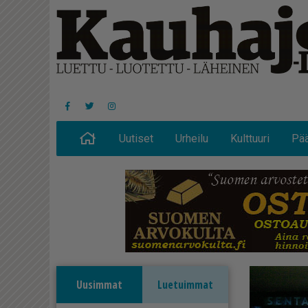
Uutiset
Urheilu
Kulttuuri
Pää
Uusimmat
Luetuimmat