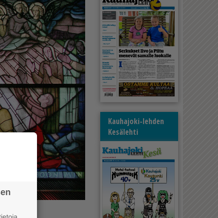
Kauhajoki-lehden
Kesälehti
sen
ietoja