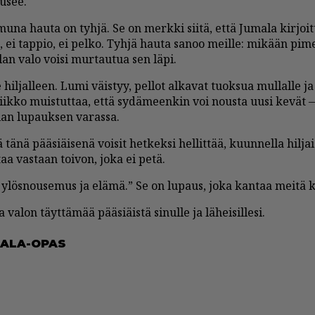
u­see.
­mu­na hau­ta on tyh­jä. Se on merk­ki sii­tä, et­tä Ju­ma­la kir­joi
, ei tap­pio, ei pel­ko. Tyh­jä hau­ta sa­noo meil­le: mi­kään pi­m
­lan valo voi­si mur­tau­tua sen läpi.
 hil­jal­leen. Lumi väis­tyy, pel­lot al­ka­vat tuok­sua mul­lal­le ja 
viik­ko muis­tut­taa, et­tä sy­dä­meen­kin voi nous­ta uu­si ke­vät 
an lu­pauk­sen va­ras­sa.
ä tänä pää­si­äi­se­nä voi­sit het­kek­si hel­lit­tää, kuun­nel­la hil­j
­taa vas­taan toi­von, joka ei petä.
lös­nou­se­mus ja elä­mä.” Se on lu­paus, joka kan­taa mei­tä kai
 va­lon täyt­tä­mää pää­si­äis­tä si­nul­le ja lä­hei­sil­le­si.
 ALA-OPAS