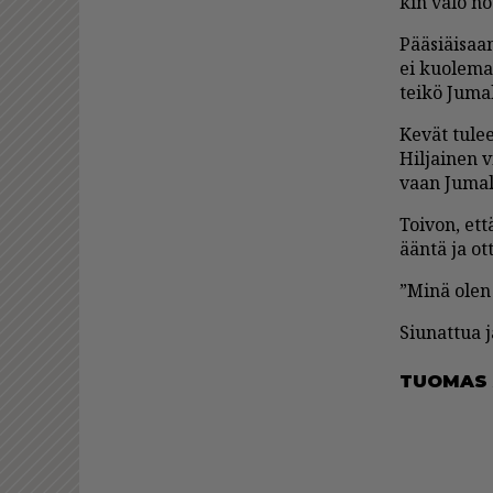
kin valo no
Pää­si­äi­saa
ei kuo­le­ma
tei­kö Ju­ma
Ke­vät tu­lee
Hil­jai­nen 
vaan Ju­ma­l
Toi­von, et­t
ään­tä ja ot
”Minä olen y
Siu­nat­tua ja
TUO­MAS