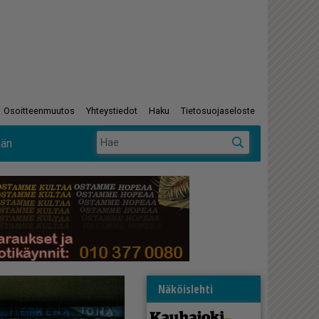
Osoitteenmuutos
Yhteystiedot
Haku
Tietosuojaseloste
ään
Näköislehti