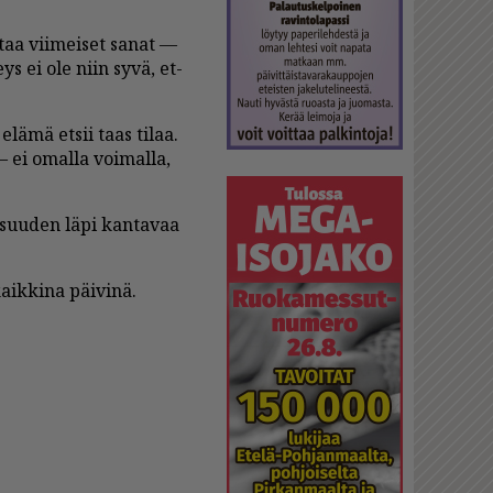
t­taa vii­mei­set sa­nat —
eys ei ole niin syvä, et­
elä­mä et­sii taas ti­laa.
— ei omal­la voi­mal­la,
ai­suu­den läpi kan­ta­vaa
k­ki­na päi­vi­nä.