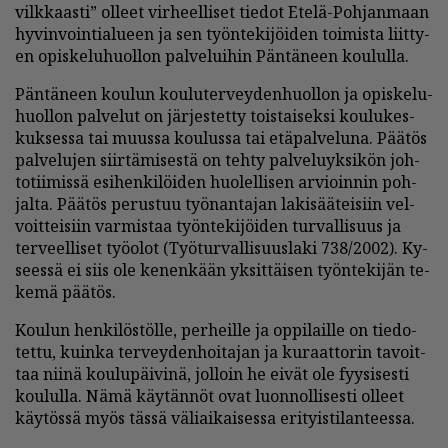
vilk­kaas­ti” ol­leet vir­heel­li­set tie­dot Ete­lä-Poh­jan­maan
hy­vin­voin­ti­a­lu­een ja sen työn­te­ki­jöi­den toi­mis­ta liit­ty­
en opis­ke­lu­huol­lon pal­ve­lui­hin Pän­tä­neen kou­lul­la.
Pän­tä­neen kou­lun kou­lu­ter­vey­den­huol­lon ja opis­ke­lu­
huol­lon pal­ve­lut on jär­jes­tet­ty tois­tai­sek­si kou­lu­kes­
kuk­ses­sa tai muus­sa kou­lus­sa tai etä­pal­ve­lu­na. Pää­tös
pal­ve­lu­jen siir­tä­mi­ses­tä on teh­ty pal­ve­lu­yk­si­kön joh­
to­tii­mis­sä esi­hen­ki­löi­den huo­lel­li­sen ar­vi­oin­nin poh­
jal­ta. Pää­tös pe­rus­tuu työ­nan­ta­jan la­ki­sää­tei­siin vel­
voit­tei­siin var­mis­taa työn­te­ki­jöi­den tur­val­li­suus ja
ter­veel­li­set työ­o­lot (Työ­tur­val­li­suus­la­ki 738/2002). Ky­
sees­sä ei siis ole ke­nen­kään yk­sit­täi­sen työn­te­ki­jän te­
ke­mä pää­tös.
Kou­lun hen­ki­lös­töl­le, per­heil­le ja op­pi­lail­le on tie­do­
tet­tu, kuin­ka ter­vey­den­hoi­ta­jan ja ku­raat­to­rin ta­voit­
taa nii­nä kou­lu­päi­vi­nä, jol­loin he ei­vät ole fyy­si­ses­ti
kou­lul­la. Nämä käy­tän­nöt ovat luon­nol­li­ses­ti ol­leet
käy­tös­sä myös täs­sä vä­li­ai­kai­ses­sa eri­tyis­ti­lan­tees­sa.