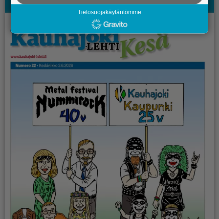
Kauhajoki-lehden Kesälehti
Tietosuojakäytäntömme