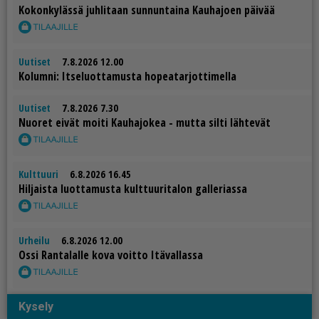
Ko­kon­ky­läs­sä juh­li­taan sun­nun­tai­na Kau­ha­jo­en päi­vää
Uutiset
7.8.2026 12.00
Ko­lum­ni: It­se­luot­ta­mus­ta ho­pe­a­tar­jot­ti­mel­la
Uutiset
7.8.2026 7.30
Nuo­ret ei­vät moi­ti Kau­ha­jo­kea - mut­ta sil­ti läh­te­vät
Kulttuuri
6.8.2026 16.45
Hil­jais­ta luot­ta­mus­ta kult­tuu­ri­ta­lon gal­le­ri­as­sa
Urheilu
6.8.2026 12.00
Os­si Ran­ta­lal­le kova voit­to Itä­val­las­sa
Kysely