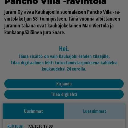
Panc­ho Vil­la -ra­vin­to­la
Ju­ram Oy avaa Kau­ha­jo­el­le suo­ma­lai­sen Panc­ho Vil­la -ra­
vin­to­la­ket­jun 58. toi­mi­pis­teen. Tänä vuon­na aloit­ta­neen
Ju­ra­min ta­ka­na ovat kau­ha­jo­ke­lai­nen
Mari Vier­to­la
ja
kan­kaan­pää­läi­nen
Jura Snåre
.
Hei.
Tämä sisältö on vain Kauhajoki-lehden tilaajille.
Tilaa digitaalinen lehti tutustumistarjouksena kahdeksi
kuukaudeksi 24 eurolla.
Kirjaudu
Tilaa digilehti
Uusimmat
Luetuimmat
Kulttuuri
7.8.2026 17.00