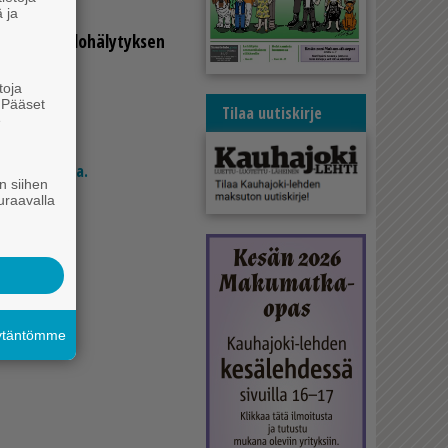
 ja
ta ta­lo­pa­lo­hä­ly­tyk­sen
toja
. Pääset
Tilaa uutiskirje
e
si 24 eurolla.
n siihen
uraavalla
äytäntömme