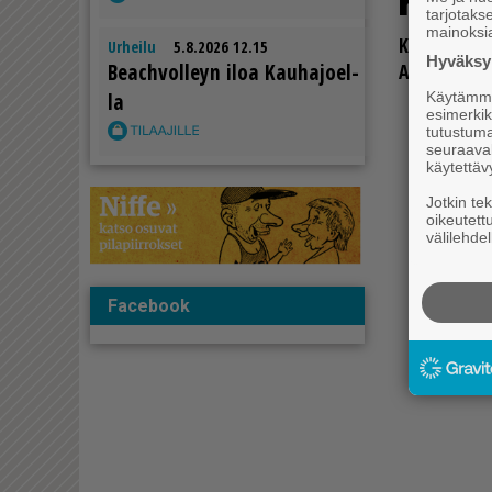
mis­s
tarjotak
mainoksi
Kau­ha­jo­en p
Urheilu
5.8.2026 12.15
Hyväksym
Be­ach­vol­leyn iloa Kau­ha­jo­el­
Aron­ky­län A
la
Käytämme 
esimerkiks
tutustuma
seuraaval
käytettäv
Jotkin te
oikeutett
välilehdel
Facebook