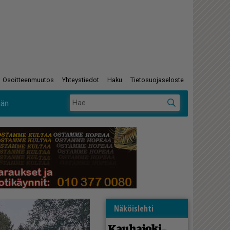
Osoitteenmuutos
Yhteystiedot
Haku
Tietosuojaseloste
ään
Näköislehti