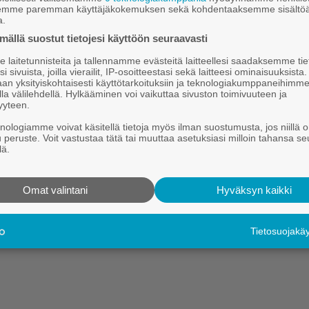
yy­tä
semme paremman käyttäjäkokemuksen sekä kohdentaaksemme sisältöä
a.
a­lo­kun­nan väki sai tors­tai-il­ta­na hie­man en­nen puol­ta­yh­tä­tois­
ällä suostut tietojesi käyttöön seuraavasti
se­ma­tiel­le.
laitetunnisteita ja tallennamme evästeitä laitteellesi saadaksemme tie
i sivuista, joilla vierailit, IP-osoitteestasi sekä laitteesi ominaisuuksista
Hei.
an yksityiskohtaisesti käyttötarkoituksiin ja teknologiakumppaneihimm
la välilehdellä. Hylkääminen voi vaikuttaa sivuston toimivuuteen ja
Tämä sisältö on vain Kauhajoki-lehden tilaajille.
yyteen.
Tilaa digitaalinen lehti tutustumistarjouksena kahdeksi kuukaudek
knologiamme voivat käsitellä tietoja myös ilman suostumusta, jos niillä o
u peruste. Voit vastustaa tätä tai muuttaa asetuksiasi milloin tahansa se
Kirjaudu
Tilaa digilehti
lä.
Omat valintani
Hyväksyn kaikki
Tietosuojak