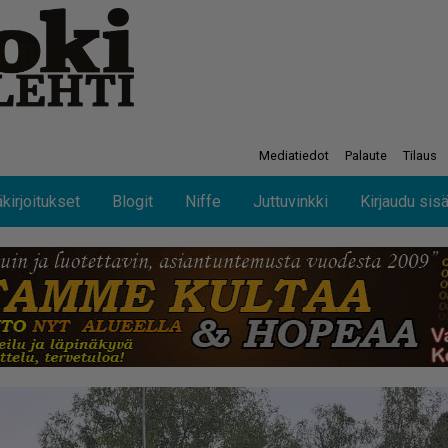
Mediatiedot
Palaute
Tilaus
kirjoitukset
Blogit
Niffe
Juttuvinkki
Kirjaudu sis