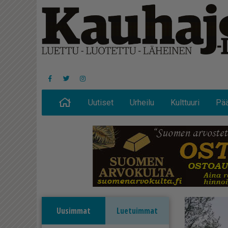
Uutiset
Urheilu
Kulttuuri
Pää
Uusimmat
Luetuimmat