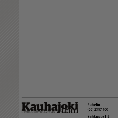
Puhelin
(06) 2357 100
Sähköpostit