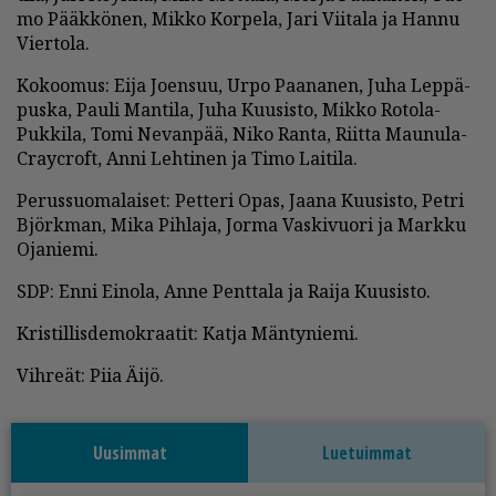
mo Pääk­kö­nen, Mik­ko Kor­pe­la, Jari Vii­ta­la ja Han­nu
Vier­to­la.
Ko­koo­mus: Ei­ja Jo­en­suu, Ur­po Paa­na­nen, Juha Lep­pä­
pus­ka, Pau­li Man­ti­la, Juha Kuu­sis­to, Mik­ko Ro­to­la-
Puk­ki­la, Tomi Ne­van­pää, Niko Ran­ta, Riit­ta Mau­nu­la-
Cra­yc­roft, An­ni Leh­ti­nen ja Timo Lai­ti­la.
Pe­rus­suo­ma­lai­set: Pet­te­ri Opas, Jaa­na Kuu­sis­to, Pet­ri
Björk­man, Mika Pih­la­ja, Jor­ma Vas­ki­vuo­ri ja Mark­ku
Oja­nie­mi.
SDP: En­ni Ei­no­la, An­ne Pent­ta­la ja Rai­ja Kuu­sis­to.
Kris­til­lis­de­mok­raa­tit: Kat­ja Män­ty­nie­mi.
Vih­re­ät: Piia Äi­jö.
Uusimmat
Luetuimmat