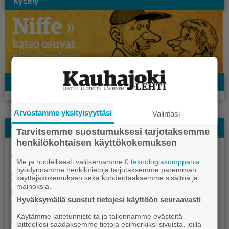
Kysely
Facebook
Arvostamme yksityisyyttäsi
Valintasi
Näköislehti
Tarvitsemme suostumuksesi tarjotaksemme
henkilökohtaisen käyttökokemuksen
Me ja huolellisesti valitsemamme
0 teknologiakumppania
hyödynnämme henkilötietoja tarjotaksemme paremman
käyttäjäkokemuksen sekä kohdentaaksemme sisältöä ja
mainoksia.
Hyväksymällä suostut tietojesi käyttöön seuraavasti
Käytämme laitetunnisteita ja tallennamme evästeitä
laitteellesi saadaksemme tietoja esimerkiksi sivuista, joilla