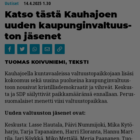
Uutiset
14.4.2025 1.30
Kat­so täs­tä Kau­ha­jo­en
uu­den kau­pun­gin­val­tuus­
ton jä­se­net
TUO­MAS KOI­VU­NIE­MI, TEKS­TI
Kau­ha­jo­el­la kun­ta­vaa­leis­sa val­tuus­to­paik­ko­jaan li­sä­si
ko­koo­mus sekä uu­si­na puo­lu­ei­na kau­pun­gin­val­tuus­
toon nou­si­vat kris­til­lis­de­mok­raa­tit ja vih­re­ät. Kes­kus­
ta ja SDP säi­lyt­ti­vät paik­ka­mää­rän­sä en­nal­laan. Pe­rus­
suo­ma­lai­set me­net­ti vii­si val­tuus­to­paik­kaa.
Uu­den val­tuus­ton jä­se­net ovat:
Kes­kus­ta: Las­se Hau­ta­la, Päi­vi Num­mi­jo­ki, Mika Ky­tö­
har­ju, Tar­ja Ta­pa­nai­nen, Har­ri Elo­ran­ta, Han­nu Mart­
ti­la, Jari Köyk­kä, Miko Met­tä­lä, Mer­ja Paa­na­nen, Tuo­