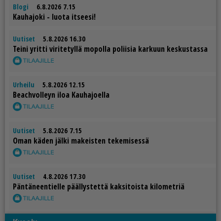
Blogi
6.8.2026 7.15
Kau­ha­jo­ki - luo­ta it­see­si!
Uutiset
5.8.2026 16.30
Tei­ni yrit­ti vi­ri­te­tyl­lä mo­pol­la po­lii­sia kar­kuun kes­kus­tas­sa
Urheilu
5.8.2026 12.15
Be­ach­vol­leyn iloa Kau­ha­jo­el­la
Uutiset
5.8.2026 7.15
Oman kä­den jäl­ki ma­keis­ten te­ke­mi­ses­sä
Uutiset
4.8.2026 17.30
Pän­tä­neen­tiel­le pääl­lys­tet­tä kak­si­tois­ta ki­lo­met­riä