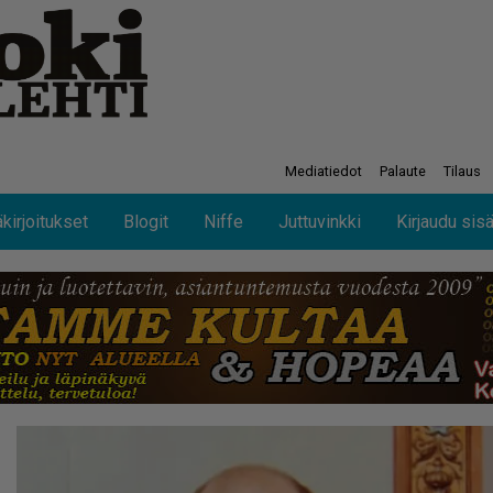
Mediatiedot
Palaute
Tilaus
kirjoitukset
Blogit
Niffe
Juttuvinkki
Kirjaudu sis