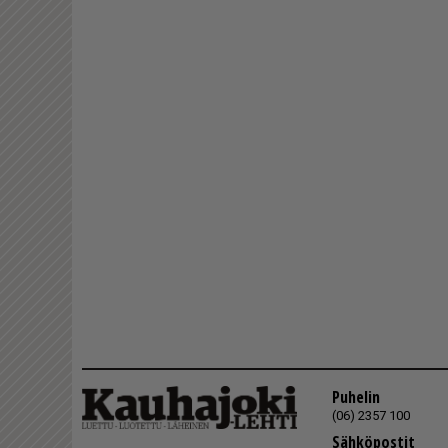
Puhelin
(06) 2357 100
Sähköpostit