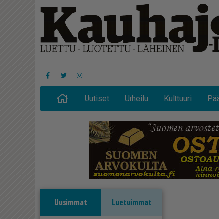
Uutiset
Urheilu
Kulttuuri
Pää
Uusimmat
Luetuimmat