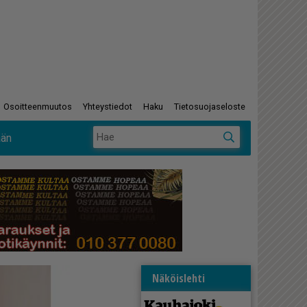
Osoitteenmuutos
Yhteystiedot
Haku
Tietosuojaseloste
ään
Näköislehti