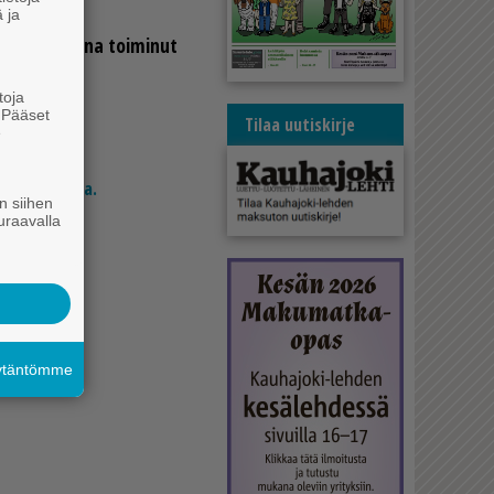
 ja
gin­joh­ta­ja­na toi­mi­nut
toja
. Pääset
Tilaa uutiskirje
e
si 24 eurolla.
n siihen
uraavalla
äytäntömme