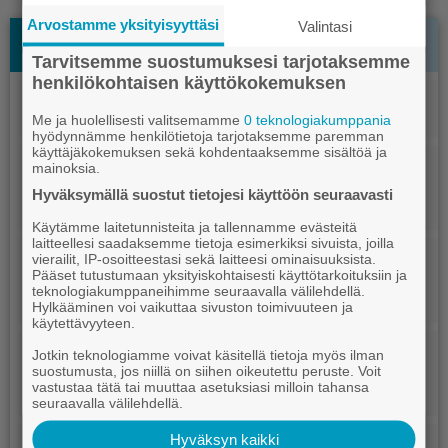
Arvostamme yksityisyyttäsi
Valintasi
Uusimmat
Luetuimmat
Tarvitsemme suostumuksesi tarjotaksemme
henkilökohtaisen käyttökokemuksen
Blogi
8.8.2026 18.00
Ko­lum­ni: Da­ta­kes­kus­han­ke on mil­jar­di­luo­kan mah­dol­li­suus
Me ja huolellisesti valitsemamme
0 teknologiakumppania
hyödynnämme henkilötietoja tarjotaksemme paremman
käyttäjäkokemuksen sekä kohdentaaksemme sisältöä ja
Urheilu
8.8.2026 13.45
mainoksia.
Poh­ja­lai­sil­le mi­ta­le­ja met­säs­ty­sam­mun­nas­sa
Hyväksymällä suostut tietojesi käyttöön seuraavasti
Käytämme laitetunnisteita ja tallennamme evästeitä
laitteellesi saadaksemme tietoja esimerkiksi sivuista, joilla
Uutiset
8.8.2026 8.00
vierailit, IP-osoitteestasi sekä laitteesi ominaisuuksista.
Tu­han­sia ki­lo­met­re­jä pol­ke­mal­la Hyy­pän­laak­sos­sa
Pääset tutustumaan yksityiskohtaisesti käyttötarkoituksiin ja
teknologiakumppaneihimme seuraavalla välilehdellä.
Hylkääminen voi vaikuttaa sivuston toimivuuteen ja
käytettävyyteen.
Kulttuuri
7.8.2026 17.00
Jotkin teknologiamme voivat käsitellä tietoja myös ilman
Ko­kon­ky­läs­sä juh­li­taan sun­nun­tai­na Kau­ha­jo­en päi­vää
suostumusta, jos niillä on siihen oikeutettu peruste. Voit
vastustaa tätä tai muuttaa asetuksiasi milloin tahansa
seuraavalla välilehdellä.
Hyväksyn kaikki
Uutiset
7.8.2026 12.00