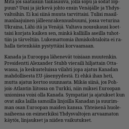
Mitä jos saa­tai­siin tai­ka­sau­va, jol­la sopu ja so­dat lop­
puun? Uu­si ja jär­ke­vä joh­to en­sin Ve­nä­jäl­le ja Yh­dys­
val­toi­hin. Ei kai sii­nä muu­ta tar­vit­tai­si. Tu­li­si maa­il­
man­laa­jui­nen jäl­leen­ra­ken­nus­buu­mi, jos­sa ve­tu­ri­na
Uk­rai­na, Lähi-itä ja Ve­nä­jä. Val­ta­va nou­su­kau­si ko­et­
tai­si kor­ja­ta kai­ken sen, min­kä kal­liil­la aseil­la tu­hot­
tiin ja tär­vel­tiin. Lu­ke­mat­to­mia ih­mis­koh­ta­loi­ta ei ra­
hal­la tie­ten­kään pys­tyt­täi­si kor­vaa­maan.
Ka­na­da ja Eu­roop­pa lä­he­ne­vät toi­si­aan muu­ten­kin.
Pre­si­dent­ti Ale­xan­der Stubb vie­rai­li hil­jat­tain Ot­ta­
was­sa, ja kes­kus­te­luis­sa vi­lah­ti jopa aja­tus Ka­na­dan
mah­dol­li­ses­ta EU-jä­se­nyy­des­tä. Ei eh­kä ihan heti,
mut­ta aja­tus ker­too suun­nas­ta. Mi­käs sii­nä, jos Poh­
jois-At­lan­tin lii­tos­sa on Turk­ki, niin mik­sei Eu­roo­pan
uni­o­nis­sa voi­si ol­la Ka­na­da. Sym­pa­ti­at ja aja­tuk­set kun
ovat ai­ka lail­la sa­moil­la lin­joil­la Ka­na­dan ja suu­rim­
man osan Eu­roo­pan mai­den kans­sa. Yh­tei­se­nä huo­le­
nai­hee­na on esi­mer­kik­si Yh­dys­val­to­jen ar­vaa­ma­ton
käy­tös, lin­jauk­set ja nii­den vai­ku­tuk­set.