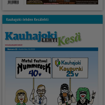
Kauhajoki-lehden Kesälehti