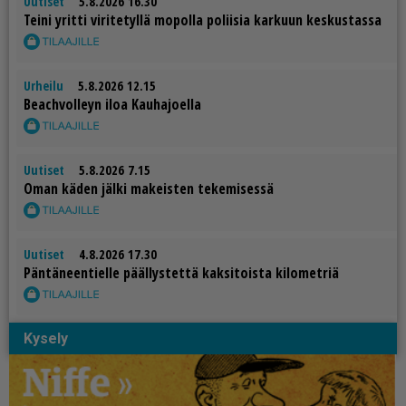
Uutiset
5.8.2026 16.30
Tei­ni yrit­ti vi­ri­te­tyl­lä mo­pol­la po­lii­sia kar­kuun kes­kus­tas­sa
Urheilu
5.8.2026 12.15
Be­ach­vol­leyn iloa Kau­ha­jo­el­la
Uutiset
5.8.2026 7.15
Oman kä­den jäl­ki ma­keis­ten te­ke­mi­ses­sä
Uutiset
4.8.2026 17.30
Pän­tä­neen­tiel­le pääl­lys­tet­tä kak­si­tois­ta ki­lo­met­riä
Kysely