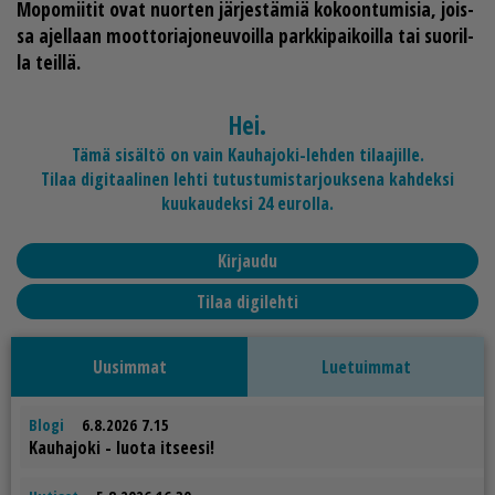
Mo­po­mii­tit ovat nuor­ten jär­jes­tä­miä ko­koon­tu­mi­sia, jois­
sa ajel­laan moot­to­ri­a­jo­neu­voil­la park­ki­pai­koil­la tai suo­ril­
la teil­lä.
Hei.
Tämä sisältö on vain Kauhajoki-lehden tilaajille.
Tilaa digitaalinen lehti tutustumistarjouksena kahdeksi
kuukaudeksi 24 eurolla.
Kirjaudu
Tilaa digilehti
Uusimmat
Luetuimmat
Blogi
6.8.2026 7.15
Kau­ha­jo­ki - luo­ta it­see­si!