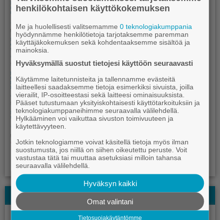
henkilökohtaisen käyttökokemuksen
Me ja huolellisesti valitsemamme
0 teknologiakumppania
hyödynnämme henkilötietoja tarjotaksemme paremman
käyttäjäkokemuksen sekä kohdentaaksemme sisältöä ja
mainoksia.
Hyväksymällä suostut tietojesi käyttöön seuraavasti
Käytämme laitetunnisteita ja tallennamme evästeitä
laitteellesi saadaksemme tietoja esimerkiksi sivuista, joilla
vierailit, IP-osoitteestasi sekä laitteesi ominaisuuksista.
Pääset tutustumaan yksityiskohtaisesti käyttötarkoituksiin ja
teknologiakumppaneihimme seuraavalla välilehdellä.
Hylkääminen voi vaikuttaa sivuston toimivuuteen ja
käytettävyyteen.
Jotkin teknologiamme voivat käsitellä tietoja myös ilman
suostumusta, jos niillä on siihen oikeutettu peruste. Voit
vastustaa tätä tai muuttaa asetuksiasi milloin tahansa
seuraavalla välilehdellä.
Hyväksyn kaikki
Kauhajoki-lehden Kesälehti
Omat valintani
Tietosuojakäytäntömme