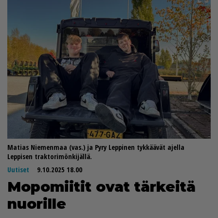
Matias Niemenmaa (vas.) ja Pyry Leppinen tykkäävät ajella
Leppisen traktorimönkijällä.
Uutiset
9.10.2025 18.00
Mo­po­mii­tit ovat tär­kei­tä
nuo­ril­le