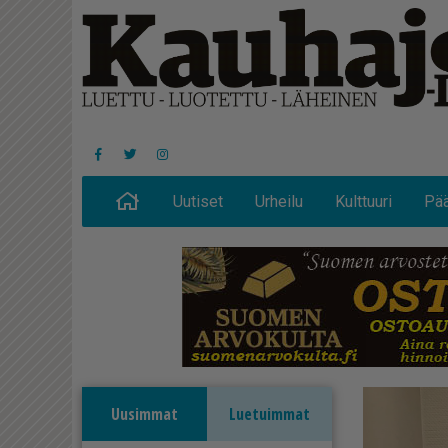
Uutiset
Urheilu
Kulttuuri
Pää
Uusimmat
Luetuimmat