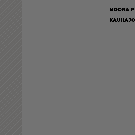
NOO­RA P
KAU­HA­JO