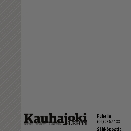
Puhelin
(06) 2357 100
Sähköpostit