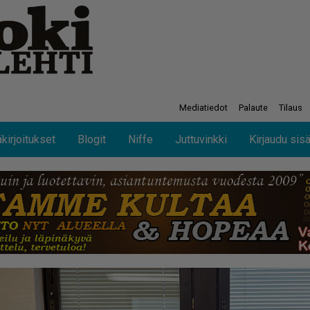
Mediatiedot
Palaute
Tilaus
kirjoitukset
Blogit
Niffe
Juttuvinkki
Kirjaudu sis