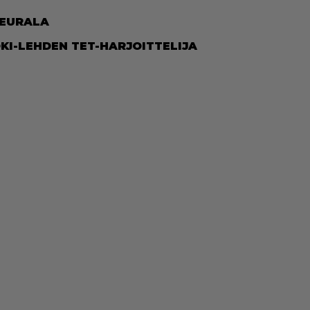
EU­RA­LA
­KI-LEH­DEN TET-HAR­JOIT­TE­LI­JA