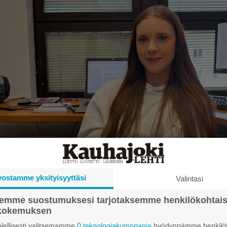
vostamme yksityisyyttäsi
Valintasi
an mukaan nuoret kaipaisivat Kauhajoelle tapaamispaikkaa, joka olisi
semme suostumuksesi tarjotaksemme henkilökohtai
ökokemuksen
025 7.00
lellisesti valitsemamme
0 teknologiakumppania
hyödynnämme henkilöt