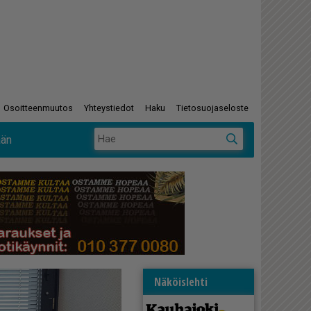
Osoitteenmuutos
Yhteystiedot
Haku
Tietosuojaseloste
ään
Näköislehti