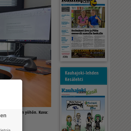
Kauhajoki-lehden
Kesälehti
 auki myöhään yöhön. Kuva:
sen
ietoja