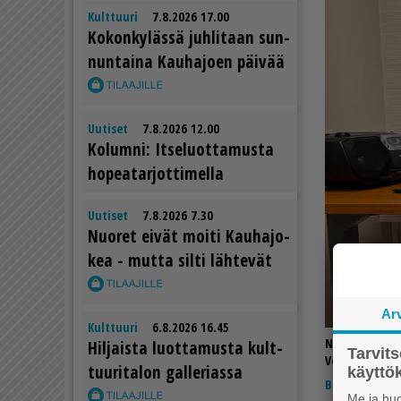
Kulttuuri
7.8.2026 17.00
Ko­kon­ky­läs­sä juh­li­taan sun­
nun­tai­na Kau­ha­jo­en päi­vää
Uutiset
7.8.2026 12.00
Ko­lum­ni: It­se­luot­ta­mus­ta
ho­pe­a­tar­jot­ti­mel­la
Uutiset
7.8.2026 7.30
Nuo­ret ei­vät moi­ti Kau­ha­jo­
kea - mut­ta sil­ti läh­te­vät
Ar
Kulttuuri
6.8.2026 16.45
Noora Peural
Hil­jais­ta luot­ta­mus­ta kult­
Tarvit
Venla Viskari
tuu­ri­ta­lon gal­le­ri­as­sa
käytt
Blogi
9.10.2
Me ja huo