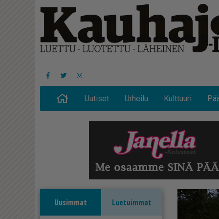
Uutiset
Urheilu
Kulttuuri
Pää
Uusimmat
Luetuimmat