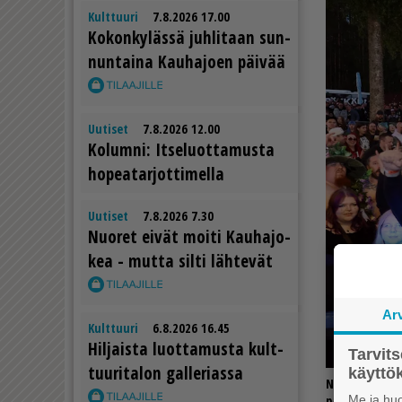
Kulttuuri
7.8.2026 17.00
Ko­kon­ky­läs­sä juh­li­taan sun­
nun­tai­na Kau­ha­jo­en päi­vää
Uutiset
7.8.2026 12.00
Ko­lum­ni: It­se­luot­ta­mus­ta
ho­pe­a­tar­jot­ti­mel­la
Uutiset
7.8.2026 7.30
Nuo­ret ei­vät moi­ti Kau­ha­jo­
kea - mut­ta sil­ti läh­te­vät
Ar
Kulttuuri
6.8.2026 16.45
Hil­jais­ta luot­ta­mus­ta kult­
Tarvit
tuu­ri­ta­lon gal­le­ri­as­sa
käytt
Nummirock on
Me ja huo
päivän aikana