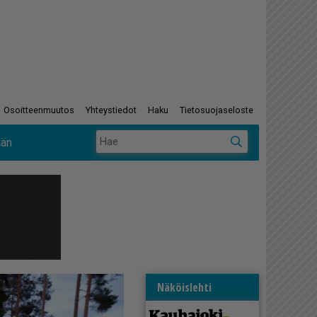
Osoitteenmuutos
Yhteystiedot
Haku
Tietosuojaseloste
ään
Näköislehti