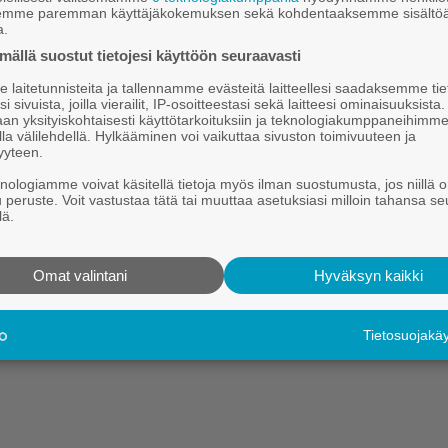
semme paremman käyttäjäkokemuksen sekä kohdentaaksemme sisältöä
.6.2026 17.00
a.
­rock al­koi - kat­so 15 fes­ti­va
ällä suostut tietojesi käyttöön seuraavasti
­lei­ri­ku­vaa
laitetunnisteita ja tallennamme evästeitä laitteellesi saadaksemme tie
i sivuista, joilla vierailit, IP-osoitteestasi sekä laitteesi ominaisuuksista
an yksityiskohtaisesti käyttötarkoituksiin ja teknologiakumppaneihimm
nen Num­mi­rock-fes­ti­vaa­li al­koi kes­ki­viik­ko­na hie­nois­sa tun­nel­m
la välilehdellä. Hylkääminen voi vaikuttaa sivuston toimivuuteen ja
yyteen.
­tyk­ses­sä on ylei­sö­ku­van jäl­keen otok­sia yh­ty­eis­tä Suo­ta­na, 
rath­rum. Lo­puk­si on usei­ta ku­via bän­di­lei­rin pää­tös­kon­ser­tis­t
knologiamme voivat käsitellä tietoja myös ilman suostumusta, jos niillä o
u peruste. Voit vastustaa tätä tai muuttaa asetuksiasi milloin tahansa se
lä.
Hei.
Tämä sisältö on vain Kauhajoki-lehden tilaajille.
Omat valintani
Hyväksyn kaikki
Tilaa digitaalinen lehti tutustumistarjouksena kahdeksi kuukaudek
Kirjaudu
Tilaa digilehti
Tietosuojak