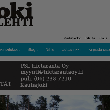
Mediatiedot
Palaute
Tilaus
kirjoitukset
Blogit
Niffe
Juttuvinkki
Kirjaudu sis