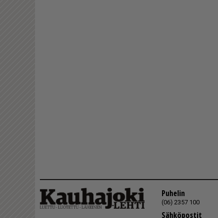
Puhelin
(06) 2357 100
Sähköpostit