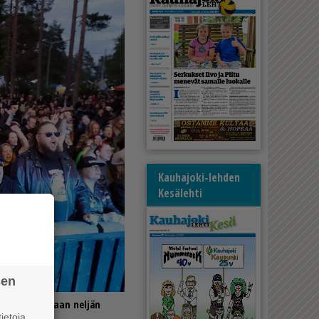
Kauhajoki-lehden
Kesälehti
sen
tumassa koetaan neljän
ietoja