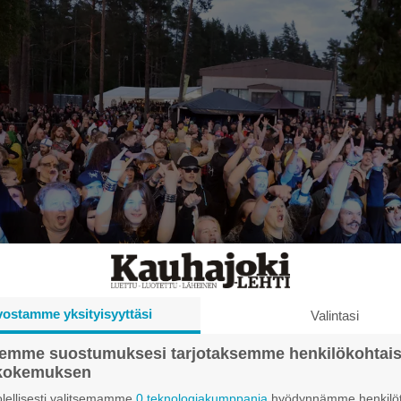
vostamme yksityisyyttäsi
Valintasi
semme suostumuksesi tarjotaksemme henkilökohtai
ökokemuksen
 40. kerran. Nummijärven Maatalousjärjestö ry:n järjestämässä tapah
lellisesti valitsemamme
0 teknologiakumppania
hyödynnämme henkilöt
 49 yhtyeen ja muutaman DJ:n keikat. Kuvat: Jari-Pekka Laitio-Ramone