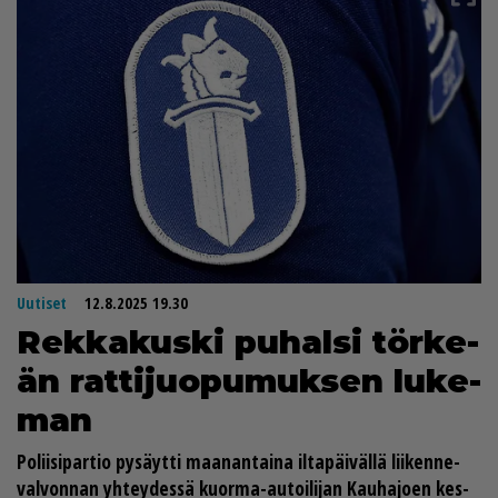
Uutiset
12.8.2025 19.30
Rek­ka­kus­ki pu­hal­si tör­ke­
än rat­ti­juo­pu­muk­sen lu­ke­
man
Po­lii­si­par­tio py­säyt­ti maa­nan­tai­na il­ta­päi­väl­lä lii­ken­ne­
val­von­nan yh­tey­des­sä kuor­ma-au­toi­li­jan Kau­ha­jo­en kes­