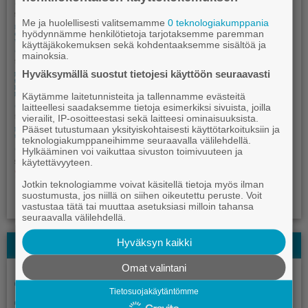
Me ja huolellisesti valitsemamme
0 teknologiakumppania
hyödynnämme henkilötietoja tarjotaksemme paremman
käyttäjäkokemuksen sekä kohdentaaksemme sisältöä ja
mainoksia.
Hyväksymällä suostut tietojesi käyttöön seuraavasti
Käytämme laitetunnisteita ja tallennamme evästeitä
laitteellesi saadaksemme tietoja esimerkiksi sivuista, joilla
vierailit, IP-osoitteestasi sekä laitteesi ominaisuuksista.
Pääset tutustumaan yksityiskohtaisesti käyttötarkoituksiin ja
teknologiakumppaneihimme seuraavalla välilehdellä.
Hylkääminen voi vaikuttaa sivuston toimivuuteen ja
käytettävyyteen.
Jotkin teknologiamme voivat käsitellä tietoja myös ilman
suostumusta, jos niillä on siihen oikeutettu peruste. Voit
vastustaa tätä tai muuttaa asetuksiasi milloin tahansa
seuraavalla välilehdellä.
Hyväksyn kaikki
Kauhajoki-lehden Kesälehti
Omat valintani
Tietosuojakäytäntömme