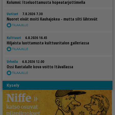
Ko­lum­ni: It­se­luot­ta­mus­ta ho­pe­a­tar­jot­ti­mel­la
Uutiset
7.8.2026 7.30
Nuo­ret ei­vät moi­ti Kau­ha­jo­kea - mut­ta sil­ti läh­te­vät
Kulttuuri
6.8.2026 16.45
Hil­jais­ta luot­ta­mus­ta kult­tuu­ri­ta­lon gal­le­ri­as­sa
Urheilu
6.8.2026 12.00
Os­si Ran­ta­lal­le kova voit­to Itä­val­las­sa
Kysely