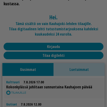
kus­tas­sa.
Hei.
Tämä sisältö on vain Kauhajoki-lehden tilaajille.
Tilaa digitaalinen lehti tutustumistarjouksena kahdeksi
kuukaudeksi 24 eurolla.
Kirjaudu
Tilaa digilehti
Uusimmat
Luetuimmat
Kulttuuri
7.8.2026 17.00
Ko­kon­ky­läs­sä juh­li­taan sun­nun­tai­na Kau­ha­jo­en päi­vää
Uutiset
7.8.2026 12.00