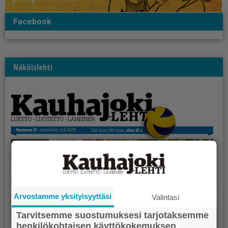
Facebook
Näköislehti
Arvostamme yksityisyyttäsi
Valintasi
Tarvitsemme suostumuksesi tarjotaksemme
henkilökohtaisen käyttökokemuksen