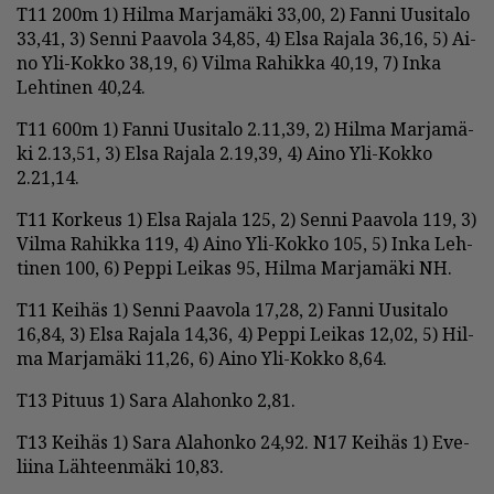
T11 200m 1) Hil­ma Mar­ja­mä­ki 33,00, 2) Fan­ni Uu­si­ta­lo
33,41, 3) Sen­ni Paa­vo­la 34,85, 4) El­sa Ra­ja­la 36,16, 5) Ai­
no Yli-Kok­ko 38,19, 6) Vil­ma Ra­hik­ka 40,19, 7) In­ka
Leh­ti­nen 40,24.
T11 600m 1) Fan­ni Uu­si­ta­lo 2.11,39, 2) Hil­ma Mar­ja­mä­
ki 2.13,51, 3) El­sa Ra­ja­la 2.19,39, 4) Ai­no Yli-Kok­ko
2.21,14.
T11 Kor­keus 1) El­sa Ra­ja­la 125, 2) Sen­ni Paa­vo­la 119, 3)
Vil­ma Ra­hik­ka 119, 4) Ai­no Yli-Kok­ko 105, 5) In­ka Leh­
ti­nen 100, 6) Pep­pi Lei­kas 95, Hil­ma Mar­ja­mä­ki NH.
T11 Kei­häs 1) Sen­ni Paa­vo­la 17,28, 2) Fan­ni Uu­si­ta­lo
16,84, 3) El­sa Ra­ja­la 14,36, 4) Pep­pi Lei­kas 12,02, 5) Hil­
ma Mar­ja­mä­ki 11,26, 6) Ai­no Yli-Kok­ko 8,64.
T13 Pi­tuus 1) Sara Ala­hon­ko 2,81.
T13 Kei­häs 1) Sara Ala­hon­ko 24,92. N17 Kei­häs 1) Eve­
lii­na Läh­teen­mä­ki 10,83.