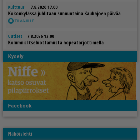
Kulttuuri
7.8.2026 17.00
Ko­kon­ky­läs­sä juh­li­taan sun­nun­tai­na Kau­ha­jo­en päi­vää
Uutiset
7.8.2026 12.00
Ko­lum­ni: It­se­luot­ta­mus­ta ho­pe­a­tar­jot­ti­mel­la
Kysely
Facebook
Näköislehti