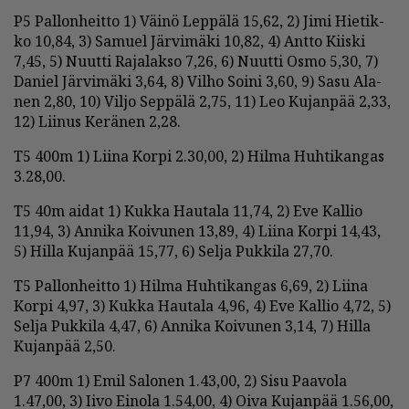
P5 Pal­lon­heit­to 1) Väi­nö Lep­pä­lä 15,62, 2) Jimi Hie­tik­
ko 10,84, 3) Sa­mu­el Jär­vi­mä­ki 10,82, 4) Ant­to Kiis­ki
7,45, 5) Nuut­ti Ra­ja­lak­so 7,26, 6) Nuut­ti Os­mo 5,30, 7)
Da­niel Jär­vi­mä­ki 3,64, 8) Vil­ho Soi­ni 3,60, 9) Sasu Ala­
nen 2,80, 10) Vil­jo Sep­pä­lä 2,75, 11) Leo Ku­jan­pää 2,33,
12) Lii­nus Ke­rä­nen 2,28.
T5 400m 1) Lii­na Kor­pi 2.30,00, 2) Hil­ma Huh­ti­kan­gas
3.28,00.
T5 40m ai­dat 1) Kuk­ka Hau­ta­la 11,74, 2) Eve Kal­lio
11,94, 3) An­ni­ka Koi­vu­nen 13,89, 4) Lii­na Kor­pi 14,43,
5) Hil­la Ku­jan­pää 15,77, 6) Sel­ja Puk­ki­la 27,70.
T5 Pal­lon­heit­to 1) Hil­ma Huh­ti­kan­gas 6,69, 2) Lii­na
Kor­pi 4,97, 3) Kuk­ka Hau­ta­la 4,96, 4) Eve Kal­lio 4,72, 5)
Sel­ja Puk­ki­la 4,47, 6) An­ni­ka Koi­vu­nen 3,14, 7) Hil­la
Ku­jan­pää 2,50.
P7 400m 1) Emil Sa­lo­nen 1.43,00, 2) Sisu Paa­vo­la
1.47,00, 3) Ii­vo Ei­no­la 1.54,00, 4) Oi­va Ku­jan­pää 1.56,00,