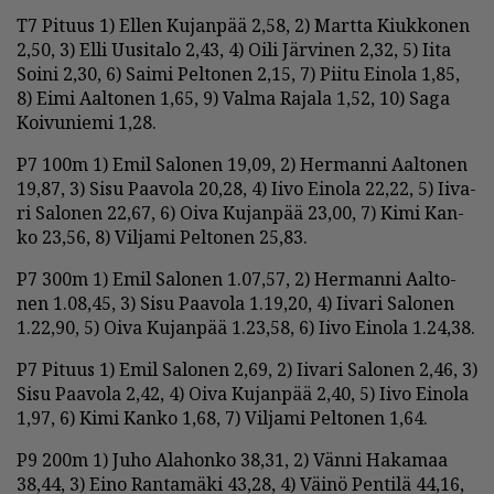
T7 Pi­tuus 1) El­len Ku­jan­pää 2,58, 2) Mart­ta Kiuk­ko­nen
2,50, 3) El­li Uu­si­ta­lo 2,43, 4) Oi­li Jär­vi­nen 2,32, 5) Ii­ta
Soi­ni 2,30, 6) Sai­mi Pel­to­nen 2,15, 7) Pii­tu Ei­no­la 1,85,
8) Ei­mi Aal­to­nen 1,65, 9) Val­ma Ra­ja­la 1,52, 10) Saga
Koi­vu­nie­mi 1,28.
P7 100m 1) Emil Sa­lo­nen 19,09, 2) Her­man­ni Aal­to­nen
19,87, 3) Sisu Paa­vo­la 20,28, 4) Ii­vo Ei­no­la 22,22, 5) Ii­va­
ri Sa­lo­nen 22,67, 6) Oi­va Ku­jan­pää 23,00, 7) Kimi Kan­
ko 23,56, 8) Vil­ja­mi Pel­to­nen 25,83.
P7 300m 1) Emil Sa­lo­nen 1.07,57, 2) Her­man­ni Aal­to­
nen 1.08,45, 3) Sisu Paa­vo­la 1.19,20, 4) Ii­va­ri Sa­lo­nen
1.22,90, 5) Oi­va Ku­jan­pää 1.23,58, 6) Ii­vo Ei­no­la 1.24,38.
P7 Pi­tuus 1) Emil Sa­lo­nen 2,69, 2) Ii­va­ri Sa­lo­nen 2,46, 3)
Sisu Paa­vo­la 2,42, 4) Oi­va Ku­jan­pää 2,40, 5) Ii­vo Ei­no­la
1,97, 6) Kimi Kan­ko 1,68, 7) Vil­ja­mi Pel­to­nen 1,64.
P9 200m 1) Juho Ala­hon­ko 38,31, 2) Vän­ni Ha­ka­maa
38,44, 3) Ei­no Ran­ta­mä­ki 43,28, 4) Väi­nö Pen­ti­lä 44,16,