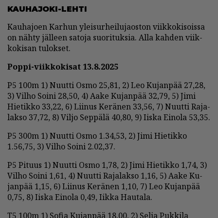
KAU­HA­JO­KI-LEH­TI
Kau­ha­jo­en Kar­hun ylei­sur­hei­lu­ja­os­ton viik­ko­ki­sois­sa
on näh­ty jäl­leen sa­to­ja suo­ri­tuk­sia. Al­la kah­den viik­
ko­ki­san tu­lok­set.
Pop­pi-viik­ko­ki­sat 13.8.2025
P5 100m 1) Nuut­ti Os­mo 25,81, 2) Leo Ku­jan­pää 27,28,
3) Vil­ho Soi­ni 28,50, 4) Aa­ke Ku­jan­pää 32,79, 5) Jimi
Hie­tik­ko 33,22, 6) Lii­nus Ke­rä­nen 33,56, 7) Nuut­ti Ra­ja­
lak­so 37,72, 8) Vil­jo Sep­pä­lä 40,80, 9) Iis­ka Ei­no­la 53,35.
P5 300m 1) Nuut­ti Os­mo 1.34,53, 2) Jimi Hie­tik­ko
1.56,75, 3) Vil­ho Soi­ni 2.02,37.
P5 Pi­tuus 1) Nuut­ti Os­mo 1,78, 2) Jimi Hie­tik­ko 1,74, 3)
Vil­ho Soi­ni 1,61, 4) Nuut­ti Ra­ja­lak­so 1,16, 5) Aa­ke Ku­
jan­pää 1,15, 6) Lii­nus Ke­rä­nen 1,10, 7) Leo Ku­jan­pää
0,75, 8) Iis­ka Ei­no­la 0,49, Iik­ka Hau­ta­la.
T5 100m 1) So­fia Ku­jan­pää 18,00, 2) Sel­ja Puk­ki­la