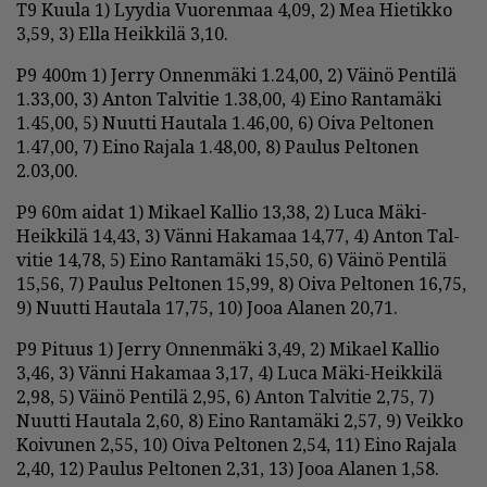
T9 Kuu­la 1) Lyy­dia Vuo­ren­maa 4,09, 2) Mea Hie­tik­ko
3,59, 3) El­la Heik­ki­lä 3,10.
P9 400m 1) Jer­ry On­nen­mä­ki 1.24,00, 2) Väi­nö Pen­ti­lä
1.33,00, 3) An­ton Tal­vi­tie 1.38,00, 4) Ei­no Ran­ta­mä­ki
1.45,00, 5) Nuut­ti Hau­ta­la 1.46,00, 6) Oi­va Pel­to­nen
1.47,00, 7) Ei­no Ra­ja­la 1.48,00, 8) Pau­lus Pel­to­nen
2.03,00.
P9 60m ai­dat 1) Mi­ka­el Kal­lio 13,38, 2) Luca Mäki-
Heik­ki­lä 14,43, 3) Vän­ni Ha­ka­maa 14,77, 4) An­ton Tal­
vi­tie 14,78, 5) Ei­no Ran­ta­mä­ki 15,50, 6) Väi­nö Pen­ti­lä
15,56, 7) Pau­lus Pel­to­nen 15,99, 8) Oi­va Pel­to­nen 16,75,
9) Nuut­ti Hau­ta­la 17,75, 10) Jooa Ala­nen 20,71.
P9 Pi­tuus 1) Jer­ry On­nen­mä­ki 3,49, 2) Mi­ka­el Kal­lio
3,46, 3) Vän­ni Ha­ka­maa 3,17, 4) Luca Mäki-Heik­ki­lä
2,98, 5) Väi­nö Pen­ti­lä 2,95, 6) An­ton Tal­vi­tie 2,75, 7)
Nuut­ti Hau­ta­la 2,60, 8) Ei­no Ran­ta­mä­ki 2,57, 9) Veik­ko
Koi­vu­nen 2,55, 10) Oi­va Pel­to­nen 2,54, 11) Ei­no Ra­ja­la
2,40, 12) Pau­lus Pel­to­nen 2,31, 13) Jooa Ala­nen 1,58.