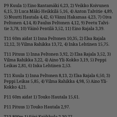
P9 Kuu­la 1) Ei­no Ran­ta­mä­ki 6,23, 2) Veik­ko Koi­vu­nen
6,15, 3) Luca Mäki-Heik­ki­lä 5,16, 4) An­ton Tal­vi­tie 4,89,
5) Nuut­ti Hau­ta­la 4,42, 6) Vän­ni Ha­ka­maa 4,23, 7) Oi­va
Pel­to­nen 4,14, 8) Pau­lus Pel­to­nen 4,12, 9) Pee­tu Tal­vi­
tie 3,78, 10) Väi­nö Pen­ti­lä 3,52, 11) Ei­no Ra­ja­la 3,39.
T11 60m ai­dat 1) In­na Pel­to­nen 10,35, 2) El­sa Ra­ja­la
12,12, 3) Vil­ma Ra­hik­ka 13,72, 4) In­ka Leh­ti­nen 15,75.
T11 Pi­tuus 1) In­na Pel­to­nen 3,92, 2) El­sa Ra­ja­la 3,52, 3)
Vil­ma Ra­hik­ka 3,22, 4) Ai­no Yli-Kok­ko 3,19, 5) Pep­pi
Lei­kas 2,81, 6) In­ka Leh­ti­nen 2,53.
T11 Kuu­la 1) In­na Pel­to­nen 8,13, 2) El­sa Ra­ja­la 6,50, 3)
Pep­pi Lei­kas 5,85, 4) Vil­ma Ra­hik­ka 4,98, 5) Ai­no Yli-
Kok­ko 4,21.
P11 60m ai­dat 1) Tou­ko Hau­ta­la 15,61.
P11 Pi­tuus 1) Tou­ko Hau­ta­la 2,97.
T13 800m 1) Sii­ri Kriik­ku­la 2.30,77.