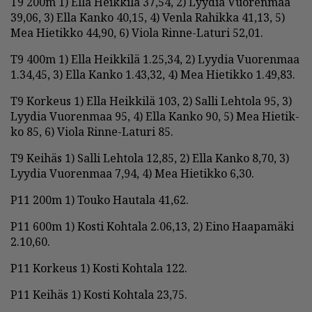
T9 200m 1) El­la Heik­ki­lä 37,54, 2) Lyy­dia Vuo­ren­maa
39,06, 3) El­la Kan­ko 40,15, 4) Ven­la Ra­hik­ka 41,13, 5)
Mea Hie­tik­ko 44,90, 6) Vi­o­la Rin­ne-La­tu­ri 52,01.
T9 400m 1) El­la Heik­ki­lä 1.25,34, 2) Lyy­dia Vuo­ren­maa
1.34,45, 3) El­la Kan­ko 1.43,32, 4) Mea Hie­tik­ko 1.49,83.
T9 Kor­keus 1) El­la Heik­ki­lä 103, 2) Sal­li Leh­to­la 95, 3)
Lyy­dia Vuo­ren­maa 95, 4) El­la Kan­ko 90, 5) Mea Hie­tik­
ko 85, 6) Vi­o­la Rin­ne-La­tu­ri 85.
T9 Kei­häs 1) Sal­li Leh­to­la 12,85, 2) El­la Kan­ko 8,70, 3)
Lyy­dia Vuo­ren­maa 7,94, 4) Mea Hie­tik­ko 6,30.
P11 200m 1) Tou­ko Hau­ta­la 41,62.
P11 600m 1) Kos­ti Koh­ta­la 2.06,13, 2) Ei­no Haa­pa­mä­ki
2.10,60.
P11 Kor­keus 1) Kos­ti Koh­ta­la 122.
P11 Kei­häs 1) Kos­ti Koh­ta­la 23,75.