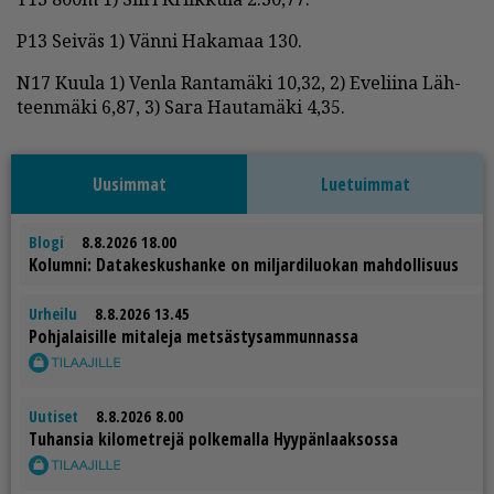
P13 Sei­väs 1) Vän­ni Ha­ka­maa 130.
N17 Kuu­la 1) Ven­la Ran­ta­mä­ki 10,32, 2) Eve­lii­na Läh­
teen­mä­ki 6,87, 3) Sara Hau­ta­mä­ki 4,35.
Uusimmat
Luetuimmat
Blogi
8.8.2026 18.00
Ko­lum­ni: Da­ta­kes­kus­han­ke on mil­jar­di­luo­kan mah­dol­li­suus
Urheilu
8.8.2026 13.45
Poh­ja­lai­sil­le mi­ta­le­ja met­säs­ty­sam­mun­nas­sa
Uutiset
8.8.2026 8.00
Tu­han­sia ki­lo­met­re­jä pol­ke­mal­la Hyy­pän­laak­sos­sa