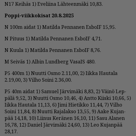
N17 Kei­häs 1) Eve­lii­na Läh­teen­mä­ki 10,83.
Pop­pi-viik­ko­ki­sat 20.8.2025
N 100m ai­dat 1) Ma­til­da Pen­na­nen Es­boIF 15,95.
N Pi­tuus 1) Ma­til­da Pen­na­nen Es­boIF 4,71.
N Kuu­la 1) Ma­til­da Pen­na­nen Es­boIF 8,76.
M Sei­väs 1) Al­bin Lund­berg Va­saIS 480.
P5 400m 1) Nuut­ti Os­mo 2.11,00, 2) Iik­ka Hau­ta­la
2.19,00, 3) Vil­ho Soi­ni 2.36,00.
P5 40m ai­dat 1) Sa­mu­el Jär­vi­mä­ki 8,83, 2) Väi­nö Lep­
pä­lä 9,52, 3) Nuut­ti Os­mo 10,46, 4) Ant­to Kiis­ki 10,66, 5)
Iik­ka Hau­ta­la 11,13, 6) Jimi Hie­tik­ko 11,44, 7) Vil­ho
Soi­ni 11,84, 8) Nuut­ti Ra­ja­lak­so 13,55, 9) Aa­ke Ku­jan­
pää 14,18, 10) Lii­nus Ke­rä­nen 16,10, 11) Sasu Ala­nen
16,78, 12) Da­niel Jär­vi­mä­ki 24,60, 13) Leo Ku­jan­pää
28,17.