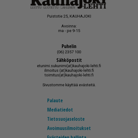
Puistotie 25, KAUHAJOKI
Avoinna:
ma - pe 9-15
Puhelin
(06) 2357 100
Sähköpostit
etunimi.sukunimi(at)kauhajoki-lehti.fi
ilmoitus (at)kauhajoki-lehti.fi
toimitus(at)kauhajoki-lehti.fi
Sivustomme käyttää evästeitä.
Palaute
Mediatiedot
Tietosuojaseloste
Avoimuusilmoitukset
Evästeiden hallinta