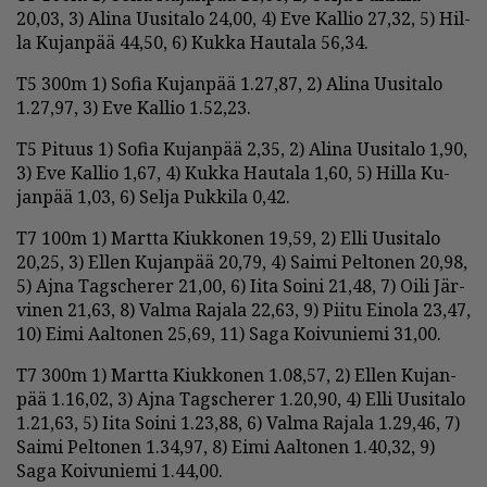
20,03, 3) Ali­na Uu­si­ta­lo 24,00, 4) Eve Kal­lio 27,32, 5) Hil­
la Ku­jan­pää 44,50, 6) Kuk­ka Hau­ta­la 56,34.
T5 300m 1) So­fia Ku­jan­pää 1.27,87, 2) Ali­na Uu­si­ta­lo
1.27,97, 3) Eve Kal­lio 1.52,23.
T5 Pi­tuus 1) So­fia Ku­jan­pää 2,35, 2) Ali­na Uu­si­ta­lo 1,90,
3) Eve Kal­lio 1,67, 4) Kuk­ka Hau­ta­la 1,60, 5) Hil­la Ku­
jan­pää 1,03, 6) Sel­ja Puk­ki­la 0,42.
T7 100m 1) Mart­ta Kiuk­ko­nen 19,59, 2) El­li Uu­si­ta­lo
20,25, 3) El­len Ku­jan­pää 20,79, 4) Sai­mi Pel­to­nen 20,98,
5) Aj­na Tagsc­he­rer 21,00, 6) Ii­ta Soi­ni 21,48, 7) Oi­li Jär­
vi­nen 21,63, 8) Val­ma Ra­ja­la 22,63, 9) Pii­tu Ei­no­la 23,47,
10) Ei­mi Aal­to­nen 25,69, 11) Saga Koi­vu­nie­mi 31,00.
T7 300m 1) Mart­ta Kiuk­ko­nen 1.08,57, 2) El­len Ku­jan­
pää 1.16,02, 3) Aj­na Tagsc­he­rer 1.20,90, 4) El­li Uu­si­ta­lo
1.21,63, 5) Ii­ta Soi­ni 1.23,88, 6) Val­ma Ra­ja­la 1.29,46, 7)
Sai­mi Pel­to­nen 1.34,97, 8) Ei­mi Aal­to­nen 1.40,32, 9)
Saga Koi­vu­nie­mi 1.44,00.