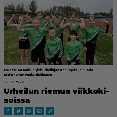
Kuvassa on Karhun yleisurheilujaoston lapsia ja nuoria.
Arkistokuva: Paula Kiukkonen
12.9.2025 20.00
Ur­hei­lun rie­mua viik­ko­ki­
sois­sa