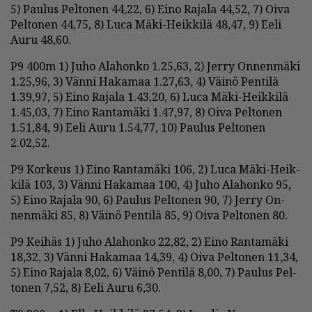
5) Pau­lus Pel­to­nen 44,22, 6) Ei­no Ra­ja­la 44,52, 7) Oi­va
Pel­to­nen 44,75, 8) Luca Mäki-Heik­ki­lä 48,47, 9) Ee­li
Au­ru 48,60.
P9 400m 1) Juho Ala­hon­ko 1.25,63, 2) Jer­ry On­nen­mä­ki
1.25,96, 3) Vän­ni Ha­ka­maa 1.27,63, 4) Väi­nö Pen­ti­lä
1.39,97, 5) Ei­no Ra­ja­la 1.43,20, 6) Luca Mäki-Heik­ki­lä
1.45,03, 7) Ei­no Ran­ta­mä­ki 1.47,97, 8) Oi­va Pel­to­nen
1.51,84, 9) Ee­li Au­ru 1.54,77, 10) Pau­lus Pel­to­nen
2.02,52.
P9 Kor­keus 1) Ei­no Ran­ta­mä­ki 106, 2) Luca Mäki-Heik­
ki­lä 103, 3) Vän­ni Ha­ka­maa 100, 4) Juho Ala­hon­ko 95,
5) Ei­no Ra­ja­la 90, 6) Pau­lus Pel­to­nen 90, 7) Jer­ry On­
nen­mä­ki 85, 8) Väi­nö Pen­ti­lä 85, 9) Oi­va Pel­to­nen 80.
P9 Kei­häs 1) Juho Ala­hon­ko 22,82, 2) Ei­no Ran­ta­mä­ki
18,32, 3) Vän­ni Ha­ka­maa 14,39, 4) Oi­va Pel­to­nen 11,34,
5) Ei­no Ra­ja­la 8,02, 6) Väi­nö Pen­ti­lä 8,00, 7) Pau­lus Pel­
to­nen 7,52, 8) Ee­li Au­ru 6,30.