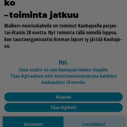
ko
– toi­min­ta jat­kuu
Wal­kers-nuo­ri­so­kah­vi­la on toi­mi­nut Kau­ha­jo­el­la per­jan­
tai-il­tai­sin 28 vuot­ta. Nyt toi­min­ta täl­lä ni­mel­lä lop­puu,
kun taus­ta­or­ga­ni­saa­tio Ase­man lap­set ry jät­tää Kau­ha­jo­
en.
Hei.
Tämä sisältö on vain Kauhajoki-lehden tilaajille.
Tilaa digitaalinen lehti tutustumistarjouksena kahdeksi
kuukaudeksi 24 eurolla.
Kirjaudu
Tilaa digilehti
Uusimmat
Luetuimmat