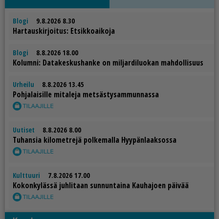
Blogi
9.8.2026 8.30
Har­taus­kir­joi­tus: Et­sik­ko­ai­ko­ja
Blogi
8.8.2026 18.00
Ko­lum­ni: Da­ta­kes­kus­han­ke on mil­jar­di­luo­kan mah­dol­li­suus
Urheilu
8.8.2026 13.45
Poh­ja­lai­sil­le mi­ta­le­ja met­säs­ty­sam­mun­nas­sa
Uutiset
8.8.2026 8.00
Tu­han­sia ki­lo­met­re­jä pol­ke­mal­la Hyy­pän­laak­sos­sa
Kulttuuri
7.8.2026 17.00
Ko­kon­ky­läs­sä juh­li­taan sun­nun­tai­na Kau­ha­jo­en päi­vää