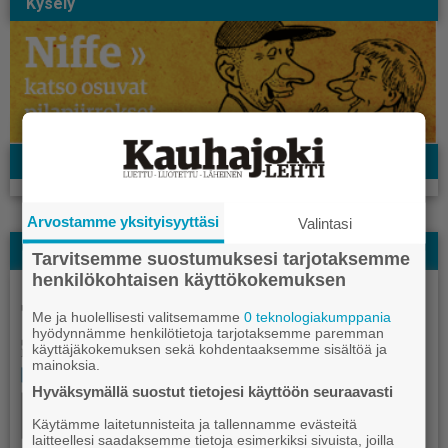
Kysely
Facebook
Arvostamme yksityisyyttäsi
Valintasi
Näköislehti
Tarvitsemme suostumuksesi tarjotaksemme
henkilökohtaisen käyttökokemuksen
Me ja huolellisesti valitsemamme
0 teknologiakumppania
hyödynnämme henkilötietoja tarjotaksemme paremman
käyttäjäkokemuksen sekä kohdentaaksemme sisältöä ja
mainoksia.
Hyväksymällä suostut tietojesi käyttöön seuraavasti
Käytämme laitetunnisteita ja tallennamme evästeitä
laitteellesi saadaksemme tietoja esimerkiksi sivuista, joilla