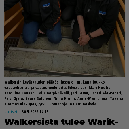
Walkersin kevätkauden päätösillassa oli mukana joukko
vapaaehtoisia ja vastuuhenkilöitä. Edessä vas. Mari Nuotio,
Karoliina Saukko, Teija Korpi-Käkelä, Jari Latva, Pentti Ala-Pantti,
Päivi Ojala, Saara Salonen, Niina Kismir, Anne-Mari Linna. Takana
Tuomas Ala-Opas, Jyrki Tuomenoja ja Harri Koskela.
Uutiset
30.5.2026 14.15
Wal­ker­sis­ta tu­lee Wa­rik­