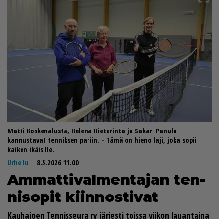
Matti Koskenalusta, Helena Hietarinta ja Sakari Panula
kannustavat tenniksen pariin. - Tämä on hieno laji, joka sopii
kaiken ikäisille.
Urheilu
8.5.2026 11.00
Am­mat­ti­val­men­ta­jan ten­
ni­so­pit kiin­nos­ti­vat
Kau­ha­jo­en Ten­nis­seu­ra ry jär­jes­ti tois­sa vii­kon lau­an­tai­na