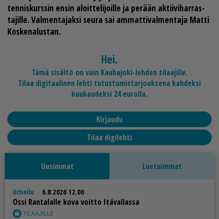
ten­nis­kurs­sin en­sin aloit­te­li­joil­le ja pe­rään ak­tii­vi­har­ras­
ta­jil­le. Val­men­ta­jak­si seu­ra sai am­mat­ti­val­men­ta­ja
Mat­ti
Kos­ke­na­lus­tan
.
Hei.
Tämä sisältö on vain Kauhajoki-lehden tilaajille.
Tilaa digitaalinen lehti tutustumistarjouksena kahdeksi
kuukaudeksi 24 eurolla.
Kirjaudu
Tilaa digilehti
Uusimmat
Luetuimmat
Urheilu
6.8.2026 12.00
Os­si Ran­ta­lal­le kova voit­to Itä­val­las­sa