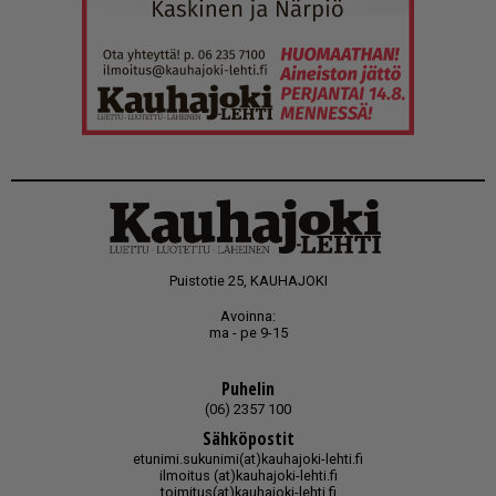
Puistotie 25, KAUHAJOKI
Avoinna:
ma - pe 9-15
Puhelin
(06) 2357 100
Sähköpostit
etunimi.sukunimi(at)kauhajoki-lehti.fi
ilmoitus (at)kauhajoki-lehti.fi
toimitus(at)kauhajoki-lehti.fi