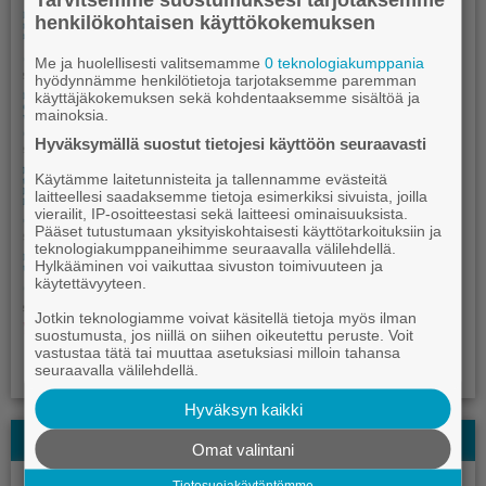
henkilökohtaisen käyttökokemuksen
Me ja huolellisesti valitsemamme
0 teknologiakumppania
hyödynnämme henkilötietoja tarjotaksemme paremman
käyttäjäkokemuksen sekä kohdentaaksemme sisältöä ja
mainoksia.
Hyväksymällä suostut tietojesi käyttöön seuraavasti
Käytämme laitetunnisteita ja tallennamme evästeitä
laitteellesi saadaksemme tietoja esimerkiksi sivuista, joilla
vierailit, IP-osoitteestasi sekä laitteesi ominaisuuksista.
Pääset tutustumaan yksityiskohtaisesti käyttötarkoituksiin ja
teknologiakumppaneihimme seuraavalla välilehdellä.
Hylkääminen voi vaikuttaa sivuston toimivuuteen ja
käytettävyyteen.
Jotkin teknologiamme voivat käsitellä tietoja myös ilman
suostumusta, jos niillä on siihen oikeutettu peruste. Voit
vastustaa tätä tai muuttaa asetuksiasi milloin tahansa
seuraavalla välilehdellä.
Hyväksyn kaikki
Kauhajoki-lehden Kesälehti
Omat valintani
Tietosuojakäytäntömme