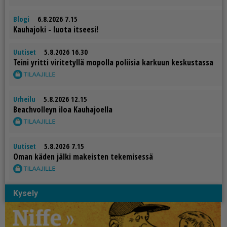
Blogi
6.8.2026 7.15
Kau­ha­jo­ki - luo­ta it­see­si!
Uutiset
5.8.2026 16.30
Tei­ni yrit­ti vi­ri­te­tyl­lä mo­pol­la po­lii­sia kar­kuun kes­kus­tas­sa
Urheilu
5.8.2026 12.15
Be­ach­vol­leyn iloa Kau­ha­jo­el­la
Uutiset
5.8.2026 7.15
Oman kä­den jäl­ki ma­keis­ten te­ke­mi­ses­sä
Kysely