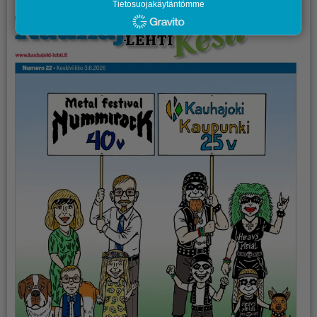
Tietosuojakäytäntömme