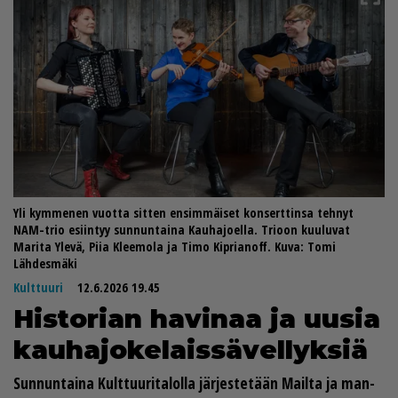
Yli kymmenen vuotta sitten ensimmäiset konserttinsa tehnyt
NAM-trio esiintyy sunnuntaina Kauhajoella. Trioon kuuluvat
Marita Ylevä, Piia Kleemola ja Timo Kiprianoff. Kuva: Tomi
Lähdesmäki
Kulttuuri
12.6.2026 19.45
His­to­ri­an ha­vi­naa ja uu­sia
kau­ha­jo­ke­lais­sä­vel­lyk­siä
Sun­nun­tai­na Kult­tuu­ri­ta­lol­la jär­jes­te­tään Mail­ta ja man­