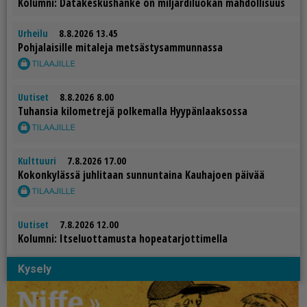
Ko­lum­ni: Da­ta­kes­kus­han­ke on mil­jar­di­luo­kan mah­dol­li­suus
Urheilu
8.8.2026 13.45
Poh­ja­lai­sil­le mi­ta­le­ja met­säs­ty­sam­mun­nas­sa
Uutiset
8.8.2026 8.00
Tu­han­sia ki­lo­met­re­jä pol­ke­mal­la Hyy­pän­laak­sos­sa
Kulttuuri
7.8.2026 17.00
Ko­kon­ky­läs­sä juh­li­taan sun­nun­tai­na Kau­ha­jo­en päi­vää
Uutiset
7.8.2026 12.00
Ko­lum­ni: It­se­luot­ta­mus­ta ho­pe­a­tar­jot­ti­mel­la
Kysely