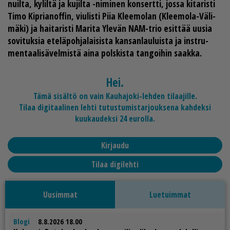
nuil­ta, ky­lil­tä ja ku­jil­ta -ni­mi­nen kon­sert­ti, jos­sa ki­ta­ris­ti
Timo Kip­ri­a­nof­fin
, viu­lis­ti
Piia Klee­mo­lan
(Klee­mo­la-Vä­li­
mä­ki) ja hai­ta­ris­ti
Ma­ri­ta Yle­vän
NAM-trio esit­tää uu­sia
so­vi­tuk­sia ete­lä­poh­ja­lai­sis­ta kan­san­lau­luis­ta ja inst­ru­
men­taa­li­sä­vel­mis­tä ai­na pols­kis­ta tan­goi­hin saak­ka.
Hei.
Tämä sisältö on vain Kauhajoki-lehden tilaajille.
Tilaa digitaalinen lehti tutustumistarjouksena kahdeksi
kuukaudeksi 24 eurolla.
Kirjaudu
Tilaa digilehti
Uusimmat
Luetuimmat
Blogi
8.8.2026 18.00