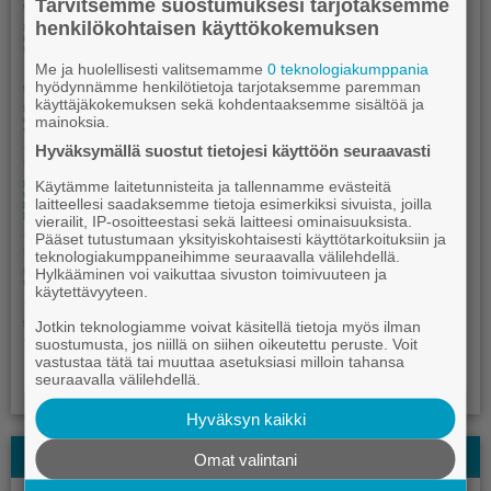
Tarvitsemme suostumuksesi tarjotaksemme
henkilökohtaisen käyttökokemuksen
Me ja huolellisesti valitsemamme
0 teknologiakumppania
hyödynnämme henkilötietoja tarjotaksemme paremman
käyttäjäkokemuksen sekä kohdentaaksemme sisältöä ja
mainoksia.
Hyväksymällä suostut tietojesi käyttöön seuraavasti
Käytämme laitetunnisteita ja tallennamme evästeitä
laitteellesi saadaksemme tietoja esimerkiksi sivuista, joilla
vierailit, IP-osoitteestasi sekä laitteesi ominaisuuksista.
Pääset tutustumaan yksityiskohtaisesti käyttötarkoituksiin ja
teknologiakumppaneihimme seuraavalla välilehdellä.
Hylkääminen voi vaikuttaa sivuston toimivuuteen ja
käytettävyyteen.
Jotkin teknologiamme voivat käsitellä tietoja myös ilman
suostumusta, jos niillä on siihen oikeutettu peruste. Voit
vastustaa tätä tai muuttaa asetuksiasi milloin tahansa
seuraavalla välilehdellä.
Hyväksyn kaikki
Kauhajoki-lehden Kesälehti
Omat valintani