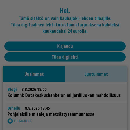
Hei.
Tämä sisältö on vain Kauhajoki-lehden tilaajille.
Tilaa digitaalinen lehti tutustumistarjouksena kahdeksi
kuukaudeksi 24 eurolla.
Kirjaudu
Tilaa digilehti
Uusimmat
Luetuimmat
Blogi
8.8.2026 18.00
Ko­lum­ni: Da­ta­kes­kus­han­ke on mil­jar­di­luo­kan mah­dol­li­suus
Urheilu
8.8.2026 13.45
Poh­ja­lai­sil­le mi­ta­le­ja met­säs­ty­sam­mun­nas­sa