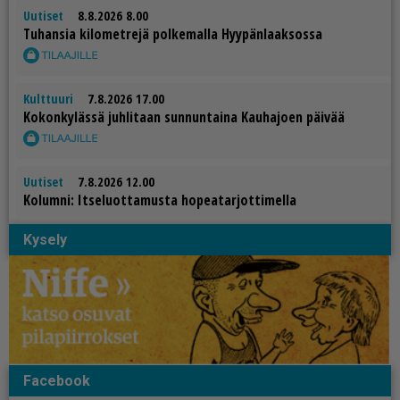
Uutiset
8.8.2026 8.00
Tu­han­sia ki­lo­met­re­jä pol­ke­mal­la Hyy­pän­laak­sos­sa
Kulttuuri
7.8.2026 17.00
Ko­kon­ky­läs­sä juh­li­taan sun­nun­tai­na Kau­ha­jo­en päi­vää
Uutiset
7.8.2026 12.00
Ko­lum­ni: It­se­luot­ta­mus­ta ho­pe­a­tar­jot­ti­mel­la
Kysely
Facebook