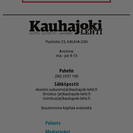
Puistotie 25, KAUHAJOKI
Avoinna:
ma - pe 9-15
Puhelin
(06) 2357 100
Sähköpostit
etunimi.sukunimi(at)kauhajoki-lehti.fi
ilmoitus (at)kauhajoki-lehti.fi
toimitus(at)kauhajoki-lehti.fi
Sivustomme käyttää evästeitä.
Palaute
Mediatiedot