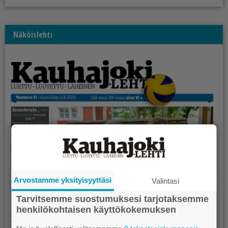
Näköislehti
Arvostamme yksityisyyttäsi
Valintasi
Tarvitsemme suostumuksesi tarjotaksemme
henkilökohtaisen käyttökokemuksen