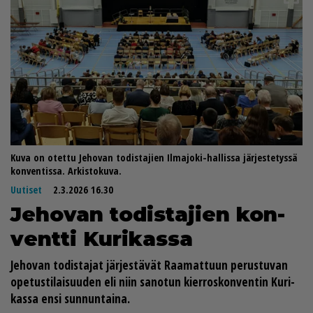
Kuva on otettu Jehovan todistajien Ilmajoki-hallissa järjestetyssä
konventissa. Arkistokuva.
Uutiset
2.3.2026 16.30
Je­ho­van to­dis­ta­jien kon­
vent­ti Ku­ri­kas­sa
Je­ho­van to­dis­ta­jat jär­jes­tä­vät Raa­mat­tuun pe­rus­tu­van
ope­tus­ti­lai­suu­den eli niin sa­no­tun kier­ros­kon­ven­tin Ku­ri­
kas­sa en­si sun­nun­tai­na.