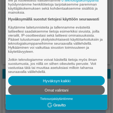
Me ja huolellisesti valitsemamme
0 teknologiakumppania
hyödynnämme henkilötietoja tarjotaksemme paremman
käyttäjäkokemuksen sekä kohdentaaksemme sisältöä ja
mainoksia.
Hyväksymällä suostut tietojesi käyttöön seuraavasti
Käytämme laitetunnisteita ja tallennamme evästeitä
laitteellesi saadaksemme tietoja esimerkiksi sivuista, joilla
vierailit, IP-osoitteestasi sekä laitteesi ominaisuuksista.
Pääset tutustumaan yksityiskohtaisesti käyttötarkoituksiin ja
teknologiakumppaneihimme seuraavalla välilehdellä.
Hylkääminen voi vaikuttaa sivuston toimivuuteen ja
käytettävyyteen.
Jotkin teknologiamme voivat käsitellä tietoja myös ilman
suostumusta, jos niillä on siihen oikeutettu peruste. Voit
vastustaa tätä tai muuttaa asetuksiasi milloin tahansa
seuraavalla välilehdellä.
Kauhajoki-lehden Kesälehti
Hyväksyn kaikki
Omat valintani
Tietosuojakäytäntömme