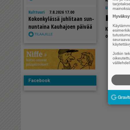
tarjotak
Uutiset
16.
mainoksi
Kulttuuri
7.8.2026 17.00
Kak­si
Hyväksym
Ko­kon­ky­läs­sä juh­li­taan sun­
nun­tai­na Kau­ha­jo­en päi­vää
Käytämme 
Kau­ha­jo­el­l
esimerkiks
oma­ko­ti­ta­l
tutustuma
seuraaval
käytettäv
Jotkin te
oikeutett
välilehdel
Facebook