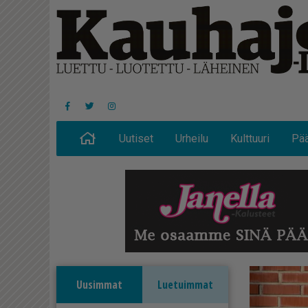
Uutiset
Urheilu
Kulttuuri
Pää
Uusimmat
Luetuimmat