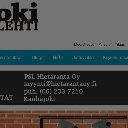
Mediatiedot
Palaute
Tilaus
kirjoitukset
Blogit
Niffe
Juttuvinkki
Kirjaudu sis