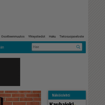
Osoitteenmuutos
Yhteystiedot
Haku
Tietosuojaseloste
ään
Näköislehti