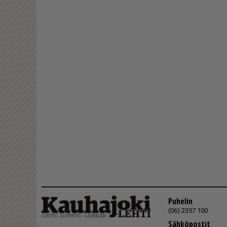
Puhelin
(06) 2357 100
Sähköpostit