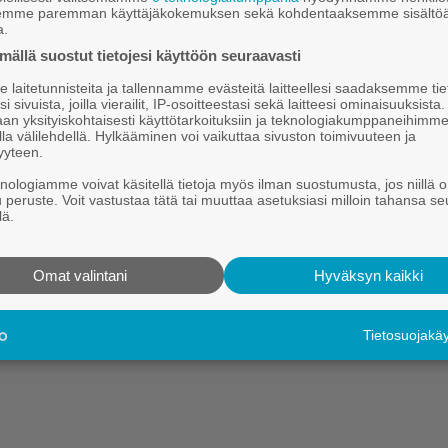
au­pun­gin­hal­li­tus on päät­tä­nyt, et­tä kau­pun­gis­sa ale­taan sel­vi
semme paremman käyttäjäkokemuksen sekä kohdentaaksemme sisältöä
a.
ra­ken­net­ta sekä hen­ki­lös­tön teh­tä­vän­ku­via ja esi­hen­ki­lö­ra­ke
ällä suostut tietojesi käyttöön seuraavasti
s­työ­tä.
laitetunnisteita ja tallennamme evästeitä laitteellesi saadaksemme tie
i sivuista, joilla vierailit, IP-osoitteestasi sekä laitteesi ominaisuuksista
Hei.
an yksityiskohtaisesti käyttötarkoituksiin ja teknologiakumppaneihimm
la välilehdellä. Hylkääminen voi vaikuttaa sivuston toimivuuteen ja
Tämä sisältö on vain Kauhajoki-lehden tilaajille.
yyteen.
Tilaa digitaalinen lehti tutustumistarjouksena kahdeksi kuukaudek
knologiamme voivat käsitellä tietoja myös ilman suostumusta, jos niillä o
u peruste. Voit vastustaa tätä tai muuttaa asetuksiasi milloin tahansa se
Kirjaudu
Tilaa digilehti
lä.
Omat valintani
Hyväksyn kaikki
Tietosuojak