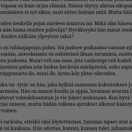
 va­paus on kuin or­jan elä­mää. Hä­nen täy­tyy alis­tua si­ko­pa
uu­ta­lai­nen ei syö si­kaa, saa­ti sit­ten hoi­tai­si nii­tä. Mut­ta hät
­den kes­kel­lä po­jan mie­leen muis­tuu isä. Mikä oli­si hä­nen 
s isän luo­na mui­den pal­ve­li­ja? Hy­väk­syy­kö hän mi­nut it­sek­
 kuo­len näl­kään yl­pey­te­ni ta­kia?
en on tuh­laa­ja­po­jan pa­luu. Isä juok­see poi­kaan­sa vas­taan s
s­sään, an­teek­si­an­to on näh­tä­vis­sä il­man to­ru­mis­ta, moit­
­vien jou­kos­sa. Nuo­ri veli saa osan, jota van­hem­pi veli ka­deh
Syn­ti­sen pa­luu isän luok­se he­rät­tää mie­li­pi­tei­tä, on­ko so­p
a riip­pu­mat­ta ilo, suu­ri ilo. Ar­mo käy ylit­se oi­keu­den.
oi­ka tai -ty­tär on hän, joka hyl­kää saa­man­sa ko­ke­muk­sen Ju
 ar­mos­ta. Hän on saa­nut kuul­la ja op­pia, lu­van­nut seu­ra­ta Je
al­ta­vat voi­mak­kaam­min ja vie hä­net mu­ka­naan. Kun hyvä y
­taa on­neen, mut­ta hä­dän tul­les­sa aja­tuk­set al­ka­vat kään­t
r­voi­nen.
 tar­koi­ta, et­tei­kö oli­si löy­det­tä­vis­sä. Ju­ma­lan lap­set ovat
­lä tai kau­ka­na. Hän odot­taa, kut­suu, kun­nes tu­let, ju­han­nuk