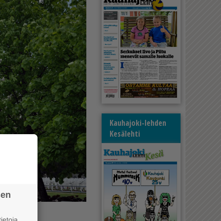
Kauhajoki-lehden
Kesälehti
sen
ietoja