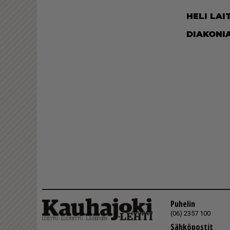
HELI LAI­T
DI­A­KO­NI­
Puhelin
(06) 2357 100
Sähköpostit