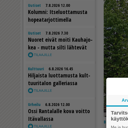
Uutiset
7.8.2026 12.00
Ko­lum­ni: It­se­luot­ta­mus­ta
ho­pe­a­tar­jot­ti­mel­la
Uutiset
7.8.2026 7.30
Nuo­ret ei­vät moi­ti Kau­ha­jo­
kea - mut­ta sil­ti läh­te­vät
Kulttuuri
6.8.2026 16.45
Hil­jais­ta luot­ta­mus­ta kult­
tuu­ri­ta­lon gal­le­ri­as­sa
Ar
Urheilu
6.8.2026 12.00
Os­si Ran­ta­lal­le kova voit­to
Tarvit
Itä­val­las­sa
käytt
Blogi
26.6.2
Me ja huo