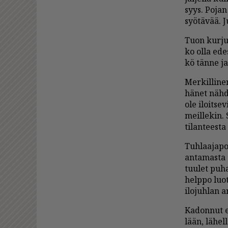
syys. Po­jan
syö­tä­vää. J
Tuon kur­juu
ko ol­la ede
kö tän­ne ja
Mer­kil­li­n
hä­net näh­de
ole iloit­se
meil­le­kin. 
ti­lan­tees­t
Tuh­laa­ja­p
an­ta­mas­ta
tuu­let pu­h
help­po luot
ilo­juh­lan a
Ka­don­nut ei
lään, lä­hel