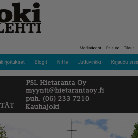
Mediatiedot
Palaute
Tilaus
kirjoitukset
Blogit
Niffe
Juttuvinkki
Kirjaudu sis