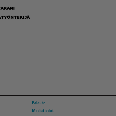
A­KA­RI
A­TYÖN­TE­KI­JÄ
Palaute
Mediatiedot