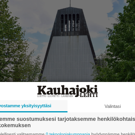
vostamme yksityisyyttäsi
Valintasi
semme suostumuksesi tarjotaksemme henkilökohtai
ökokemuksen
026 7.00
lellisesti valitsemamme
0 teknologiakumppania
hyödynnämme henkilöt