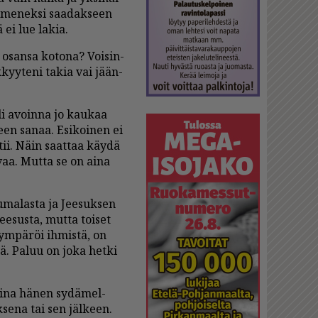
i­me­nek­si saa­dak­seen
ä ei lue la­kia.
osan­sa ko­to­na? Voi­sin­
kyy­te­ni ta­kia vai jään­
yli avoin­na jo kau­kaa
teen sa­naa. Esi­koi­nen ei
­tii. Näin saat­taa käy­dä
i­vaa. Mut­ta se on ai­na
­ma­las­ta ja Jee­suk­sen
e­sus­ta, mut­ta toi­set
m­pä­röi ih­mis­tä, on
yä. Pa­luu on joka het­ki
 ai­na hä­nen sy­dä­mel­
­se­na tai sen jäl­keen.