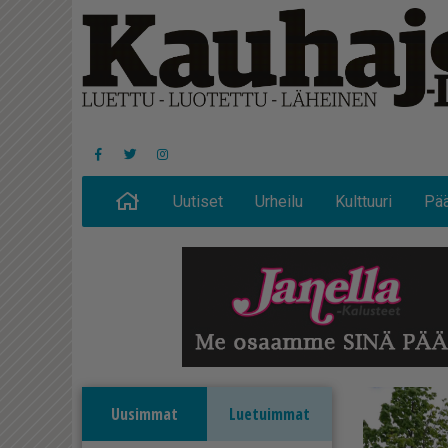
Uutiset
Urheilu
Kulttuuri
Pää
Uusimmat
Luetuimmat