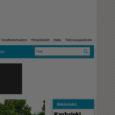
Osoitteenmuutos
Yhteystiedot
Haku
Tietosuojaseloste
ään
Näköislehti