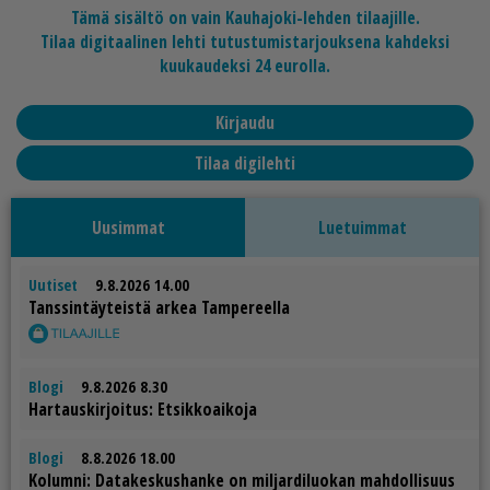
Tämä sisältö on vain Kauhajoki-lehden tilaajille.
Tilaa digitaalinen lehti tutustumistarjouksena kahdeksi
kuukaudeksi 24 eurolla.
Kirjaudu
Tilaa digilehti
Uusimmat
Luetuimmat
Uutiset
9.8.2026 14.00
Tans­sin­täy­teis­tä ar­kea Tam­pe­reel­la
Blogi
9.8.2026 8.30
Har­taus­kir­joi­tus: Et­sik­ko­ai­ko­ja
Blogi
8.8.2026 18.00
Ko­lum­ni: Da­ta­kes­kus­han­ke on mil­jar­di­luo­kan mah­dol­li­suus