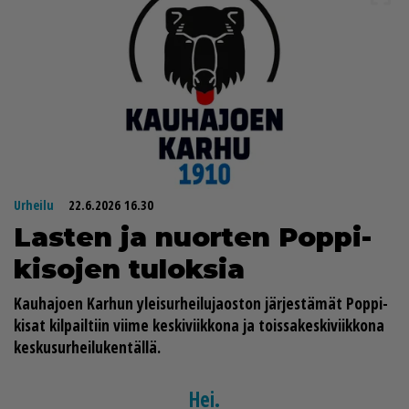
Urheilu
22.6.2026 16.30
Las­ten ja nuor­ten Pop­pi-
ki­so­jen tu­lok­sia
Kau­ha­jo­en Kar­hun ylei­sur­hei­lu­ja­os­ton jär­jes­tä­mät Pop­pi-
ki­sat kil­pail­tiin vii­me kes­ki­viik­ko­na ja tois­sa­kes­ki­viik­ko­na
kes­ku­sur­hei­lu­ken­täl­lä.
Hei.