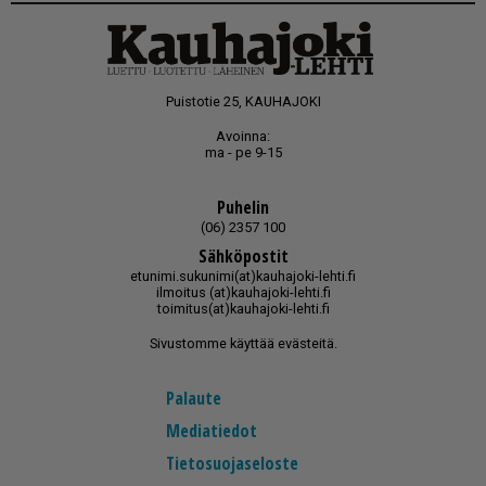
Puistotie 25, KAUHAJOKI
Avoinna:
ma - pe 9-15
Puhelin
(06) 2357 100
Sähköpostit
etunimi.sukunimi(at)kauhajoki-lehti.fi
ilmoitus (at)kauhajoki-lehti.fi
toimitus(at)kauhajoki-lehti.fi
Sivustomme käyttää evästeitä.
Palaute
Mediatiedot
Tietosuojaseloste