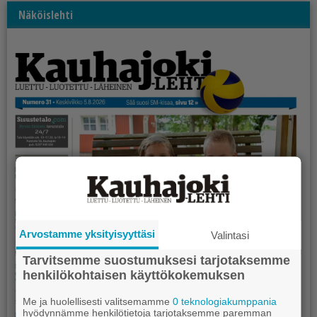
Näköislehti
Arvostamme yksityisyyttäsi
Valintasi
Tarvitsemme suostumuksesi tarjotaksemme
henkilökohtaisen käyttökokemuksen
Me ja huolellisesti valitsemamme
0 teknologiakumppania
hyödynnämme henkilötietoja tarjotaksemme paremman