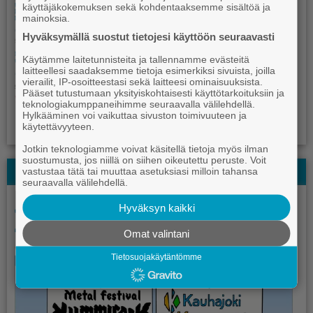
käyttäjäkokemuksen sekä kohdentaaksemme sisältöä ja
mainoksia.
Hyväksymällä suostut tietojesi käyttöön seuraavasti
Käytämme laitetunnisteita ja tallennamme evästeitä
laitteellesi saadaksemme tietoja esimerkiksi sivuista, joilla
vierailit, IP-osoitteestasi sekä laitteesi ominaisuuksista.
Pääset tutustumaan yksityiskohtaisesti käyttötarkoituksiin ja
teknologiakumppaneihimme seuraavalla välilehdellä.
Hylkääminen voi vaikuttaa sivuston toimivuuteen ja
käytettävyyteen.
Jotkin teknologiamme voivat käsitellä tietoja myös ilman
suostumusta, jos niillä on siihen oikeutettu peruste. Voit
Kauhajoki-lehden Kesälehti
vastustaa tätä tai muuttaa asetuksiasi milloin tahansa
seuraavalla välilehdellä.
Hyväksyn kaikki
Omat valintani
Tietosuojakäytäntömme