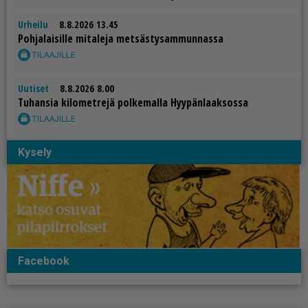
Urheilu
8.8.2026 13.45
Poh­ja­lai­sil­le mi­ta­le­ja met­säs­ty­sam­mun­nas­sa
Uutiset
8.8.2026 8.00
Tu­han­sia ki­lo­met­re­jä pol­ke­mal­la Hyy­pän­laak­sos­sa
Kysely
Facebook