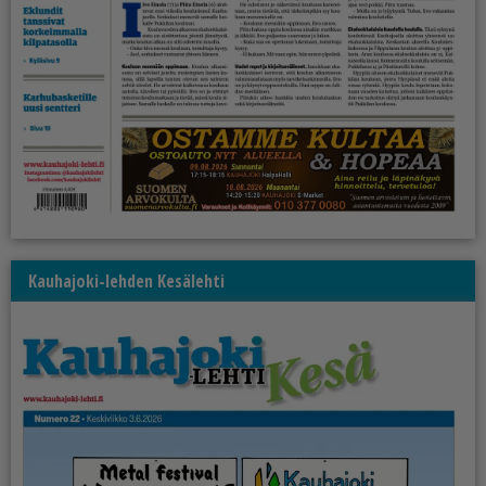
Kauhajoki-lehden Kesälehti