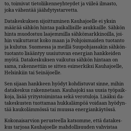
to, toi­mi­vat tie­to­lii­ken­neyh­tey­det ja vii­leä il­mas­to,
joka vä­hen­tää jääh­dy­tys­tar­vet­ta.
Da­ta­kes­kuk­sen si­joit­tu­mi­nen Kau­ha­jo­el­le ei yk­sin
mää­rää säh­kön hin­taa pai­kal­li­sil­le asuk­kail­le. Säh­kön
hin­ta muo­dos­tuu laa­jem­mil­la säh­kö­mark­ki­noil­la, joi­
hin vai­kut­ta­vat koko maan ja Poh­jois­mai­den tuo­tan­to
ja ku­lu­tus. Suo­mes­sa ja meil­lä Suu­poh­jas­sa­kin säh­kön­
tuo­tan­to li­sään­tyy uu­siu­tu­van ener­gi­an hank­kei­den
myö­tä. Da­ta­kes­kuk­sen vai­ku­tus säh­kön hin­taan on
sama, ra­ken­net­tiin se sit­ten esi­mer­kik­si Kau­ha­jo­el­le,
Hel­sin­kiin tai Sei­nä­jo­el­le.
Sen si­jaan hank­keen hyö­dyt koh­dis­tu­vat sin­ne, mi­hin
da­ta­kes­kus ra­ken­ne­taan. Kau­ha­jo­ki saa uu­sia työ­paik­
ko­ja, li­sää yri­tys­toi­min­taa sekä ve­ro­tu­lo­ja. Li­säk­si da­
ta­kes­kus­ten tuot­ta­maa huk­ka­läm­pöä voi­daan hyö­dyn­
tää kau­ko­läm­mös­sä tai muus­sa ener­gi­an­käy­tös­sä.
Ko­ko­nai­sar­vi­on pe­rus­teel­la kat­som­me, et­tä da­ta­kes­
kus tar­jo­aa Kau­ha­jo­el­le mah­dol­li­suu­den vah­vis­taa