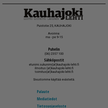
Puistotie 25, KAUHAJOKI
Avoinna:
ma - pe 9-15
Puhelin
(06) 2357 100
Sähköpostit
etunimi.sukunimi(at)kauhajoki-lehti.fi
ilmoitus (at)kauhajoki-lehti.fi
toimitus(at)kauhajoki-lehti.fi
Sivustomme käyttää evästeitä.
Palaute
Mediatiedot
Tietosuojaseloste