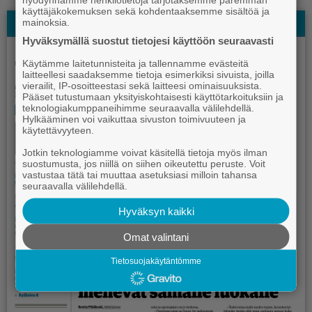
käyttäjäkokemuksen sekä kohdentaaksemme sisältöä ja
Näköislehti
mainoksia.
Hyväksymällä suostut tietojesi käyttöön seuraavasti
Käytämme laitetunnisteita ja tallennamme evästeitä
laitteellesi saadaksemme tietoja esimerkiksi sivuista, joilla
vierailit, IP-osoitteestasi sekä laitteesi ominaisuuksista.
Pääset tutustumaan yksityiskohtaisesti käyttötarkoituksiin ja
teknologiakumppaneihimme seuraavalla välilehdellä.
Hylkääminen voi vaikuttaa sivuston toimivuuteen ja
käytettävyyteen.
Jotkin teknologiamme voivat käsitellä tietoja myös ilman
suostumusta, jos niillä on siihen oikeutettu peruste. Voit
vastustaa tätä tai muuttaa asetuksiasi milloin tahansa
seuraavalla välilehdellä.
Hyväksyn kaikki
Omat valintani
Tietosuojakäytäntömme