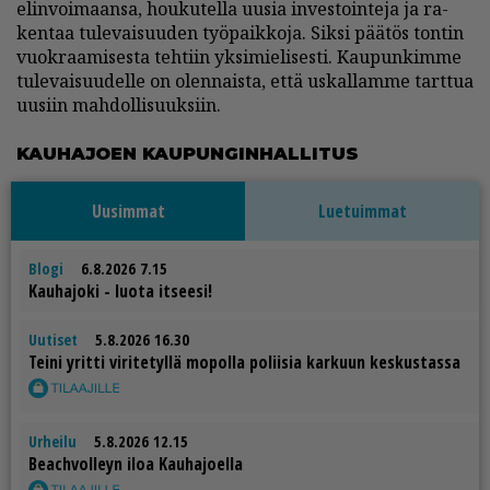
elin­voi­maan­sa, hou­ku­tel­la uu­sia in­ves­toin­te­ja ja ra­
ken­taa tu­le­vai­suu­den työ­paik­ko­ja. Sik­si pää­tös ton­tin
vuok­raa­mi­ses­ta teh­tiin yk­si­mie­li­ses­ti. Kau­pun­kim­me
tu­le­vai­suu­del­le on olen­nais­ta, et­tä us­kal­lam­me tart­tua
uu­siin mah­dol­li­suuk­siin.
KAU­HA­JO­EN KAU­PUN­GIN­HAL­LI­TUS
Uusimmat
Luetuimmat
Blogi
6.8.2026 7.15
Kau­ha­jo­ki - luo­ta it­see­si!
Uutiset
5.8.2026 16.30
Tei­ni yrit­ti vi­ri­te­tyl­lä mo­pol­la po­lii­sia kar­kuun kes­kus­tas­sa
Urheilu
5.8.2026 12.15
Be­ach­vol­leyn iloa Kau­ha­jo­el­la