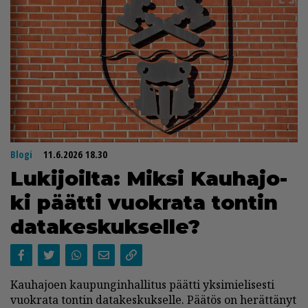
Blogi
11.6.2026 18.30
Lu­ki­joil­ta: Mik­si Kau­ha­jo­
ki päät­ti vuok­ra­ta ton­tin
da­ta­kes­kuk­sel­le?
Kau­ha­jo­en kau­pun­gin­hal­li­tus päät­ti yk­si­mie­li­ses­ti
vuok­ra­ta ton­tin da­ta­kes­kuk­sel­le. Pää­tös on he­rät­tä­nyt