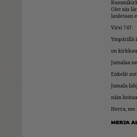
Kum­mi­kirk­
Olet siis läm
lau­le­taan e
Vir­si 747:
Ym­pä­ril­lä 
on kirk­kau
Ju­ma­laa ne 
En­ke­lit aut
Ju­ma­la lah­
näin hoi­taa
Her­ra, me k
MER­JA AL