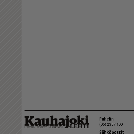
Puhelin
(06) 2357 100
Sähköpostit