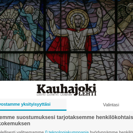
vostamme yksityisyyttäsi
Valintasi
semme suostumuksesi tarjotaksemme henkilökohtai
ökokemuksen
0
lellisesti valitsemamme
0 teknologiakumppania
hyödynnämme henkilöt