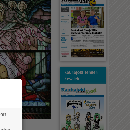
Kauhajoki-lehden
Kesälehti
sen
ietoja