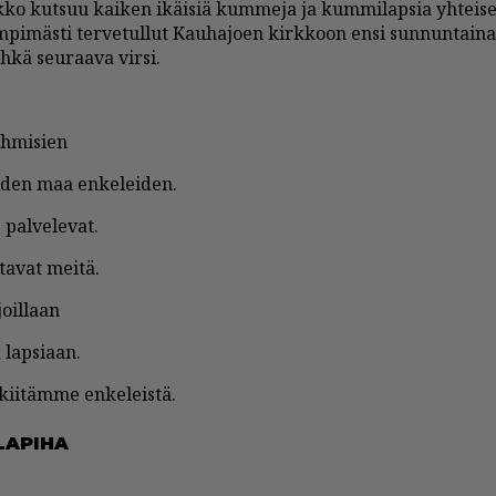
ko kut­suu kai­ken ikäi­siä kum­me­ja ja kum­mi­lap­sia yh­tei­s
­pi­mäs­ti ter­ve­tul­lut Kau­ha­jo­en kirk­koon en­si sun­nun­tai­n
h­kä seu­raa­va vir­si.
ih­mi­sien
­den maa en­ke­lei­den.
pal­ve­le­vat.
­ta­vat mei­tä.
joil­laan
 lap­si­aan.
ii­täm­me en­ke­leis­tä.
A­PI­HA