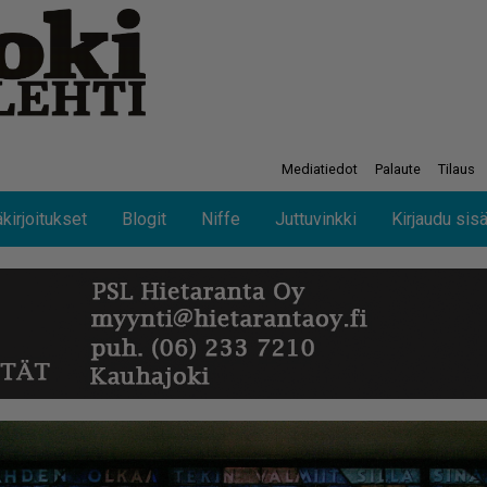
Mediatiedot
Palaute
Tilaus
kirjoitukset
Blogit
Niffe
Juttuvinkki
Kirjaudu sis