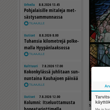
Urheilu
8.8.2026 13.45
Poh­ja­lai­sil­le mi­ta­le­ja met­
säs­ty­sam­mun­nas­sa
Uutiset
8.8.2026 8.00
Tu­han­sia ki­lo­met­re­jä pol­ke­
mal­la Hyy­pän­laak­sos­sa
Kulttuuri
7.8.2026 17.00
Ko­kon­ky­läs­sä juh­li­taan sun­
nun­tai­na Kau­ha­jo­en päi­vää
Ar
Uutiset
7.8.2026 12.00
Tarvit
Ko­lum­ni: It­se­luot­ta­mus­ta
käytt
5.10.2025 8.3
ho­pe­a­tar­jot­ti­mel­la
Me ja huo