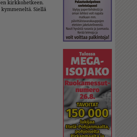
een kirk­ko­het­keen.
a kym­me­nel­tä. Siel­lä