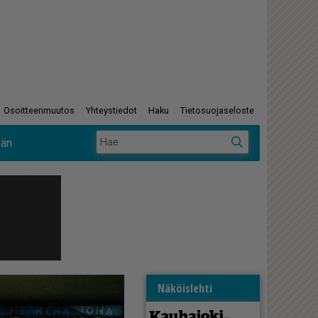
Osoitteenmuutos
Yhteystiedot
Haku
Tietosuojaseloste
ään
Näköislehti