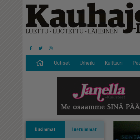
Uutiset
Urheilu
Kulttuuri
Pää
Uusimmat
Luetuimmat