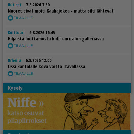
Uutiset
7.8.2026 7.30
Nuo­ret ei­vät moi­ti Kau­ha­jo­kea - mut­ta sil­ti läh­te­vät
Kulttuuri
6.8.2026 16.45
Hil­jais­ta luot­ta­mus­ta kult­tuu­ri­ta­lon gal­le­ri­as­sa
Urheilu
6.8.2026 12.00
Os­si Ran­ta­lal­le kova voit­to Itä­val­las­sa
Kysely