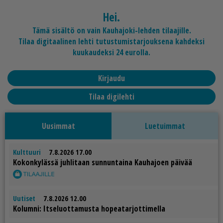
Hei.
Tämä sisältö on vain Kauhajoki-lehden tilaajille.
Tilaa digitaalinen lehti tutustumistarjouksena kahdeksi
kuukaudeksi 24 eurolla.
Kirjaudu
Tilaa digilehti
Uusimmat
Luetuimmat
Kulttuuri
7.8.2026 17.00
Ko­kon­ky­läs­sä juh­li­taan sun­nun­tai­na Kau­ha­jo­en päi­vää
Uutiset
7.8.2026 12.00
Ko­lum­ni: It­se­luot­ta­mus­ta ho­pe­a­tar­jot­ti­mel­la