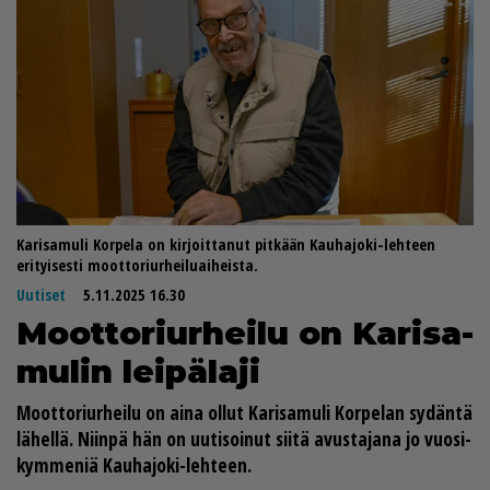
Karisamuli Korpela on kirjoittanut pitkään Kauhajoki-lehteen
erityisesti moottoriurheiluaiheista.
Uutiset
5.11.2025 16.30
Moot­to­riur­hei­lu on Ka­ri­sa­
mu­lin lei­pä­la­ji
Moot­to­riur­hei­lu on ai­na ol­lut
Ka­ri­sa­mu­li Kor­pe­lan
sy­dän­tä
lä­hel­lä. Niin­pä hän on uu­ti­soi­nut sii­tä avus­ta­ja­na jo vuo­si­
kym­me­niä Kau­ha­jo­ki-leh­teen.