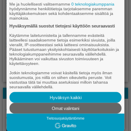
Me ja huolellisesti valitsemamme
0 teknologiakumppania
hyödynnämme henkilötietoja tarjotaksemme paremman
käyttäjäkokemuksen sekä kohdentaaksemme sisältöä ja
mainoksia.
Hyväksymällä suostut tietojesi käyttöön seuraavasti
Käytämme laitetunnisteita ja tallennamme evästeitä
laitteellesi saadaksemme tietoja esimerkiksi sivuista, joilla
vierailit, IP-osoitteestasi sekä laitteesi ominaisuuksista.
Pääset tutustumaan yksityiskohtaisesti käyttötarkoituksiin ja
teknologiakumppaneihimme seuraavalla välilehdellä.
Hylkääminen voi vaikuttaa sivuston toimivuuteen ja
käytettävyyteen.
Jotkin teknologiamme voivat käsitellä tietoja myös ilman
suostumusta, jos niillä on siihen oikeutettu peruste. Voit
vastustaa tätä tai muuttaa asetuksiasi milloin tahansa
seuraavalla välilehdellä.
Kauhajoki-lehden Kesälehti
Hyväksyn kaikki
Omat valintani
Tietosuojakäytäntömme