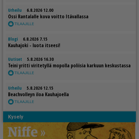
Urheilu
6.8.2026 12.00
Os­si Ran­ta­lal­le kova voit­to Itä­val­las­sa
Blogi
6.8.2026 7.15
Kau­ha­jo­ki - luo­ta it­see­si!
Uutiset
5.8.2026 16.30
Tei­ni yrit­ti vi­ri­te­tyl­lä mo­pol­la po­lii­sia kar­kuun kes­kus­tas­sa
Urheilu
5.8.2026 12.15
Be­ach­vol­leyn iloa Kau­ha­jo­el­la
Kysely