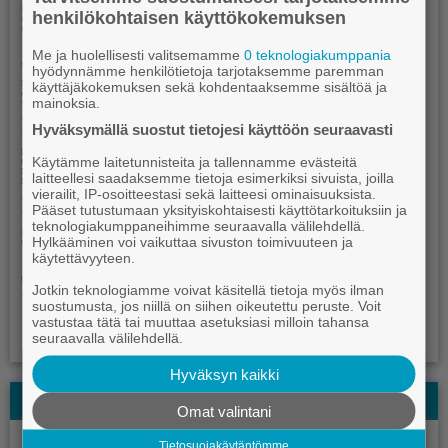
henkilökohtaisen käyttökokemuksen
Me ja huolellisesti valitsemamme
0 teknologiakumppania
hyödynnämme henkilötietoja tarjotaksemme paremman
käyttäjäkokemuksen sekä kohdentaaksemme sisältöä ja
mainoksia.
Hyväksymällä suostut tietojesi käyttöön seuraavasti
Käytämme laitetunnisteita ja tallennamme evästeitä
laitteellesi saadaksemme tietoja esimerkiksi sivuista, joilla
vierailit, IP-osoitteestasi sekä laitteesi ominaisuuksista.
Pääset tutustumaan yksityiskohtaisesti käyttötarkoituksiin ja
teknologiakumppaneihimme seuraavalla välilehdellä.
Hylkääminen voi vaikuttaa sivuston toimivuuteen ja
käytettävyyteen.
Jotkin teknologiamme voivat käsitellä tietoja myös ilman
suostumusta, jos niillä on siihen oikeutettu peruste. Voit
vastustaa tätä tai muuttaa asetuksiasi milloin tahansa
seuraavalla välilehdellä.
Hyväksyn kaikki
Kauhajoki-lehden Kesälehti
Omat valintani
Tietosuojakäytäntömme