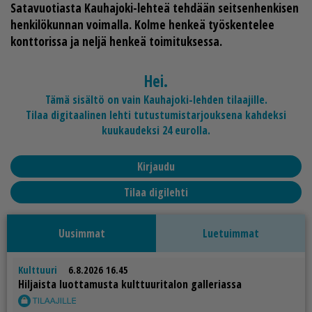
Sa­ta­vuo­ti­as­ta Kau­ha­jo­ki-leh­teä teh­dään seit­sen­hen­ki­sen
hen­ki­lö­kun­nan voi­mal­la. Kol­me hen­keä työs­ken­te­lee
kont­to­ris­sa ja nel­jä hen­keä toi­mi­tuk­ses­sa.
Hei.
Tämä sisältö on vain Kauhajoki-lehden tilaajille.
Tilaa digitaalinen lehti tutustumistarjouksena kahdeksi
kuukaudeksi 24 eurolla.
Kirjaudu
Tilaa digilehti
Uusimmat
Luetuimmat
Kulttuuri
6.8.2026 16.45
Hil­jais­ta luot­ta­mus­ta kult­tuu­ri­ta­lon gal­le­ri­as­sa