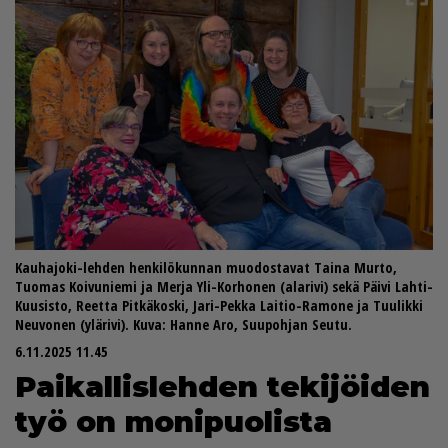
Kauhajoki-lehden henkilökunnan muodostavat Taina Murto,
Tuomas Koivuniemi ja Merja Yli-Korhonen (alarivi) sekä Päivi Lahti-
Kuusisto, Reetta Pitkäkoski, Jari-Pekka Laitio-Ramone ja Tuulikki
Neuvonen (ylärivi). Kuva: Hanne Aro, Suupohjan Seutu.
6.11.2025 11.45
Pai­kal­lis­leh­den te­ki­jöi­den
työ on mo­ni­puo­lis­ta