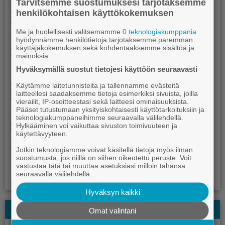
Tarvitsemme suostumuksesi tarjotaksemme
henkilökohtaisen käyttökokemuksen
Me ja huolellisesti valitsemamme
0 teknologiakumppania
hyödynnämme henkilötietoja tarjotaksemme paremman
käyttäjäkokemuksen sekä kohdentaaksemme sisältöä ja
mainoksia.
Hyväksymällä suostut tietojesi käyttöön seuraavasti
Käytämme laitetunnisteita ja tallennamme evästeitä
laitteellesi saadaksemme tietoja esimerkiksi sivuista, joilla
vierailit, IP-osoitteestasi sekä laitteesi ominaisuuksista.
Pääset tutustumaan yksityiskohtaisesti käyttötarkoituksiin ja
teknologiakumppaneihimme seuraavalla välilehdellä.
Hylkääminen voi vaikuttaa sivuston toimivuuteen ja
käytettävyyteen.
Jotkin teknologiamme voivat käsitellä tietoja myös ilman
suostumusta, jos niillä on siihen oikeutettu peruste. Voit
vastustaa tätä tai muuttaa asetuksiasi milloin tahansa
seuraavalla välilehdellä.
Hyväksyn kaikki
Kauhajoki-lehden Kesälehti
Omat valintani