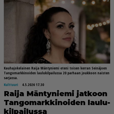
Kauhajokelainen Raija Mäntyniemi eteni toisen kerran Seinäjoen
Tangomarkkinoiden laulukilpailussa 20 parhaan joukkoon naisten
sarjassa.
Kulttuuri
4.5.2026 17.30
Rai­ja Män­ty­nie­mi jat­koon
Tan­go­mark­ki­noi­den lau­lu­
kil­pai­lus­sa