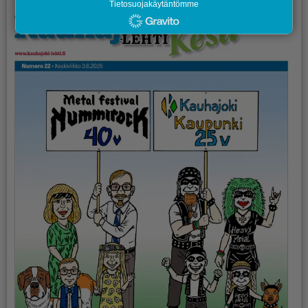
Tietosuojakäytäntömme