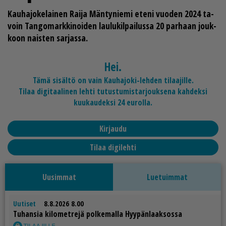
Kau­ha­jo­ke­lai­nen
Rai­ja Män­ty­nie­mi
ete­ni vuo­den 2024 ta­
voin Tan­go­mark­ki­noi­den lau­lu­kil­pai­lus­sa 20 par­haan jouk­
koon nais­ten sar­jas­sa.
Hei.
Tämä sisältö on vain Kauhajoki-lehden tilaajille.
Tilaa digitaalinen lehti tutustumistarjouksena kahdeksi
kuukaudeksi 24 eurolla.
Kirjaudu
Tilaa digilehti
Uusimmat
Luetuimmat
Uutiset
8.8.2026 8.00
Tu­han­sia ki­lo­met­re­jä pol­ke­mal­la Hyy­pän­laak­sos­sa