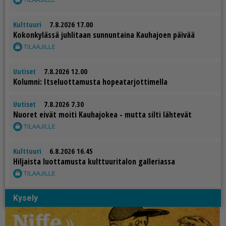
Kulttuuri
7.8.2026 17.00
Ko­kon­ky­läs­sä juh­li­taan sun­nun­tai­na Kau­ha­jo­en päi­vää
Uutiset
7.8.2026 12.00
Ko­lum­ni: It­se­luot­ta­mus­ta ho­pe­a­tar­jot­ti­mel­la
Uutiset
7.8.2026 7.30
Nuo­ret ei­vät moi­ti Kau­ha­jo­kea - mut­ta sil­ti läh­te­vät
Kulttuuri
6.8.2026 16.45
Hil­jais­ta luot­ta­mus­ta kult­tuu­ri­ta­lon gal­le­ri­as­sa
Kysely