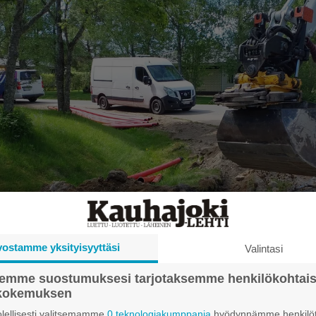
vostamme yksityisyyttäsi
Valintasi
semme suostumuksesi tarjotaksemme henkilökohtai
ökokemuksen
lellisesti valitsemamme
0 teknologiakumppania
hyödynnämme henkilöt