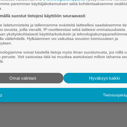
semme paremman käyttäjäkokemuksen sekä kohdentaaksemme sisältöä
a.
tehdään Sunetin valokuituverkkoa.
ällä suostut tietojesi käyttöön seuraavasti
.2026 7.00
laitetunnisteita ja tallennamme evästeitä laitteellesi saadaksemme tie
tin va­lo­kui­tua li­sää Kau­ha­jo­e
i sivuista, joilla vierailit, IP-osoitteestasi sekä laitteesi ominaisuuksista
an yksityiskohtaisesti käyttötarkoituksiin ja teknologiakumppaneihimm
eu­tu­verk­ko Oy:n eli Su­ne­tin verk­ko kat­taa tänä päi­vä­nä suu­
la välilehdellä. Hylkääminen voi vaikuttaa sivuston toimivuuteen ja
yyteen.
n ke­sä­nä verk­koa laa­jen­ne­taan.
knologiamme voivat käsitellä tietoja myös ilman suostumusta, jos niillä o
u peruste. Voit vastustaa tätä tai muuttaa asetuksiasi milloin tahansa se
Hei.
lä.
Tämä sisältö on vain Kauhajoki-lehden tilaajille.
Tilaa digitaalinen lehti tutustumistarjouksena kahdeksi kuukaudek
Omat valintani
Hyväksyn kaikki
Kirjaudu
Tilaa digilehti
Tietosuojak