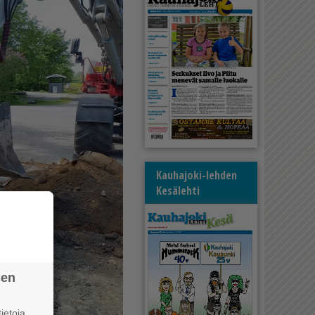
Kauhajoki-lehden
Kesälehti
sen
ietoja