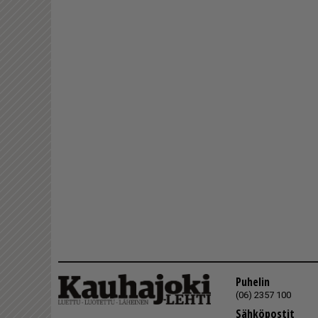
Puhelin
(06) 2357 100
Sähköpostit