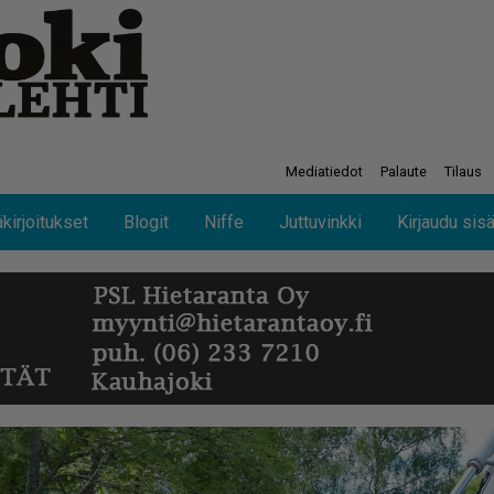
Mediatiedot
Palaute
Tilaus
kirjoitukset
Blogit
Niffe
Juttuvinkki
Kirjaudu sis