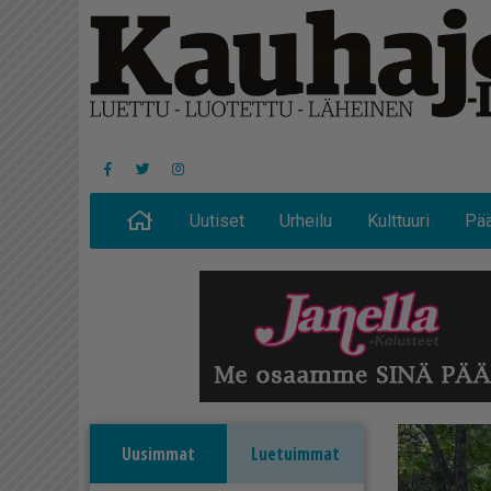
Uutiset
Urheilu
Kulttuuri
Pää
Uusimmat
Luetuimmat