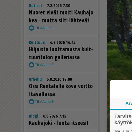
Uutiset
7.8.2026 7.30
Nuo­ret ei­vät moi­ti Kau­ha­jo­
kea - mut­ta sil­ti läh­te­vät
Kulttuuri
6.8.2026 16.45
Hil­jais­ta luot­ta­mus­ta kult­
tuu­ri­ta­lon gal­le­ri­as­sa
Urheilu
6.8.2026 12.00
Os­si Ran­ta­lal­le kova voit­to
Itä­val­las­sa
Ar
Blogi
6.8.2026 7.15
Tarvit
Kau­ha­jo­ki - luo­ta it­see­si!
käytt
Me ja huo