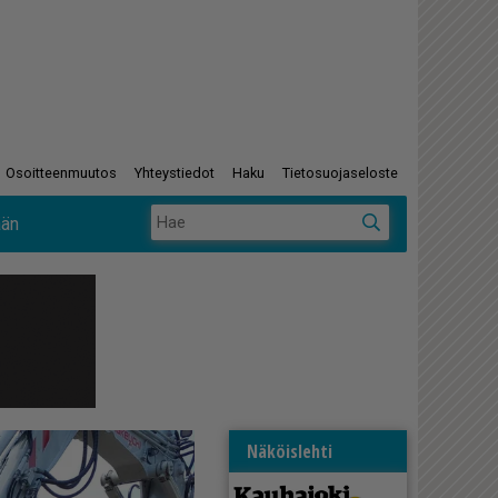
Osoitteenmuutos
Yhteystiedot
Haku
Tietosuojaseloste
ään
Näköislehti