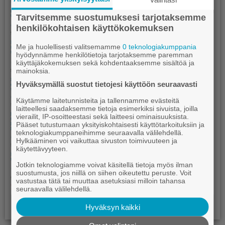
Tarvitsemme suostumuksesi tarjotaksemme
henkilökohtaisen käyttökokemuksen
Me ja huolellisesti valitsemamme
0 teknologiakumppania
hyödynnämme henkilötietoja tarjotaksemme paremman
käyttäjäkokemuksen sekä kohdentaaksemme sisältöä ja
mainoksia.
Hyväksymällä suostut tietojesi käyttöön seuraavasti
Käytämme laitetunnisteita ja tallennamme evästeitä
laitteellesi saadaksemme tietoja esimerkiksi sivuista, joilla
vierailit, IP-osoitteestasi sekä laitteesi ominaisuuksista.
Pääset tutustumaan yksityiskohtaisesti käyttötarkoituksiin ja
teknologiakumppaneihimme seuraavalla välilehdellä.
Hylkääminen voi vaikuttaa sivuston toimivuuteen ja
käytettävyyteen.
Jotkin teknologiamme voivat käsitellä tietoja myös ilman
suostumusta, jos niillä on siihen oikeutettu peruste. Voit
vastustaa tätä tai muuttaa asetuksiasi milloin tahansa
seuraavalla välilehdellä.
Hyväksyn kaikki