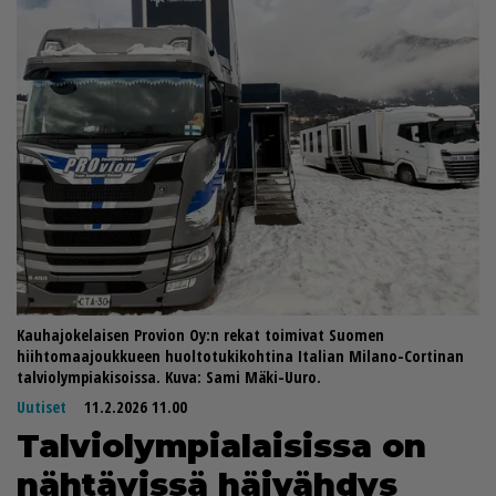
Kauhajokelaisen Provion Oy:n rekat toimivat Suomen
hiihtomaajoukkueen huoltotukikohtina Italian Milano-Cortinan
talviolympiakisoissa. Kuva: Sami Mäki-Uuro.
Uutiset
11.2.2026 11.00
Tal­vi­o­lym­pi­a­lai­sis­sa on
näh­tä­vis­sä häi­väh­dys