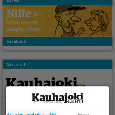
Kysely
Facebook
Näköislehti
Arvostamme yksityisyyttäsi
Valintasi