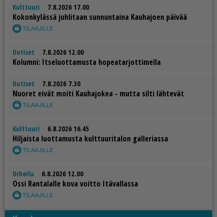
Kulttuuri
7.8.2026 17.00
Ko­kon­ky­läs­sä juh­li­taan sun­nun­tai­na Kau­ha­jo­en päi­vää
Uutiset
7.8.2026 12.00
Ko­lum­ni: It­se­luot­ta­mus­ta ho­pe­a­tar­jot­ti­mel­la
Uutiset
7.8.2026 7.30
Nuo­ret ei­vät moi­ti Kau­ha­jo­kea - mut­ta sil­ti läh­te­vät
Kulttuuri
6.8.2026 16.45
Hil­jais­ta luot­ta­mus­ta kult­tuu­ri­ta­lon gal­le­ri­as­sa
Urheilu
6.8.2026 12.00
Os­si Ran­ta­lal­le kova voit­to Itä­val­las­sa