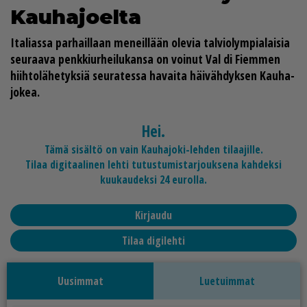
Kau­ha­jo­el­ta
Ita­li­as­sa par­hail­laan me­neil­lään ole­via tal­vi­o­lym­pi­a­lai­sia
seu­raa­va penk­kiur­hei­lu­kan­sa on voi­nut Val di Fiem­men
hiih­to­lä­he­tyk­siä seu­ra­tes­sa ha­vai­ta häi­väh­dyk­sen Kau­ha­
jo­kea.
Hei.
Tämä sisältö on vain Kauhajoki-lehden tilaajille.
Tilaa digitaalinen lehti tutustumistarjouksena kahdeksi
kuukaudeksi 24 eurolla.
Kirjaudu
Tilaa digilehti
Uusimmat
Luetuimmat