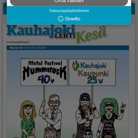
Omat valintani
Kauhajoki-lehden Kesälehti
Tietosuojakäytäntömme