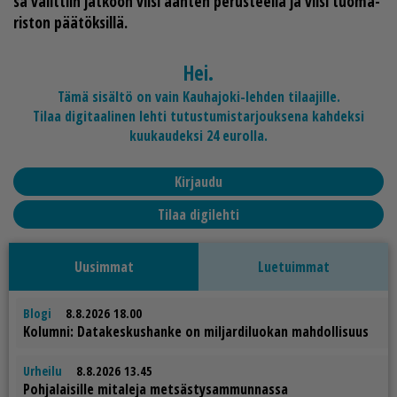
sa va­lit­tiin jat­koon vii­si ään­ten pe­rus­teel­la ja vii­si tuo­ma­
ris­ton pää­tök­sil­lä.
Hei.
Tämä sisältö on vain Kauhajoki-lehden tilaajille.
Tilaa digitaalinen lehti tutustumistarjouksena kahdeksi
kuukaudeksi 24 eurolla.
Kirjaudu
Tilaa digilehti
Uusimmat
Luetuimmat
Blogi
8.8.2026 18.00
Ko­lum­ni: Da­ta­kes­kus­han­ke on mil­jar­di­luo­kan mah­dol­li­suus
Urheilu
8.8.2026 13.45
Poh­ja­lai­sil­le mi­ta­le­ja met­säs­ty­sam­mun­nas­sa