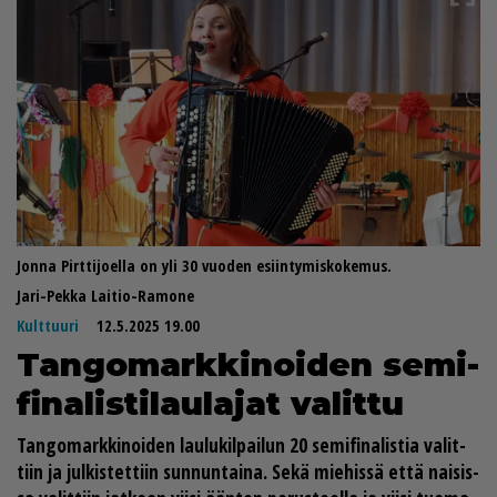
Jonna Pirttijoella on yli 30 vuoden esiintymiskokemus.
Jari-Pekka Laitio-Ramone
Kulttuuri
12.5.2025 19.00
Tan­go­mark­ki­noi­den se­mi­
fi­na­lis­ti­lau­la­jat va­lit­tu
Tan­go­mark­ki­noi­den lau­lu­kil­pai­lun 20 se­mi­fi­na­lis­tia va­lit­
tiin ja jul­kis­tet­tiin sun­nun­tai­na. Sekä mie­his­sä et­tä nai­sis­