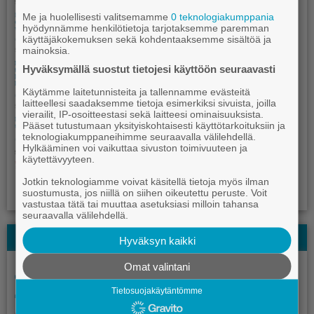
Me ja huolellisesti valitsemamme
0 teknologiakumppania
hyödynnämme henkilötietoja tarjotaksemme paremman
käyttäjäkokemuksen sekä kohdentaaksemme sisältöä ja
mainoksia.
Hyväksymällä suostut tietojesi käyttöön seuraavasti
Käytämme laitetunnisteita ja tallennamme evästeitä
laitteellesi saadaksemme tietoja esimerkiksi sivuista, joilla
vierailit, IP-osoitteestasi sekä laitteesi ominaisuuksista.
Pääset tutustumaan yksityiskohtaisesti käyttötarkoituksiin ja
teknologiakumppaneihimme seuraavalla välilehdellä.
Hylkääminen voi vaikuttaa sivuston toimivuuteen ja
käytettävyyteen.
Jotkin teknologiamme voivat käsitellä tietoja myös ilman
suostumusta, jos niillä on siihen oikeutettu peruste. Voit
vastustaa tätä tai muuttaa asetuksiasi milloin tahansa
seuraavalla välilehdellä.
Kauhajoki-lehden Kesälehti
Hyväksyn kaikki
Omat valintani
Tietosuojakäytäntömme