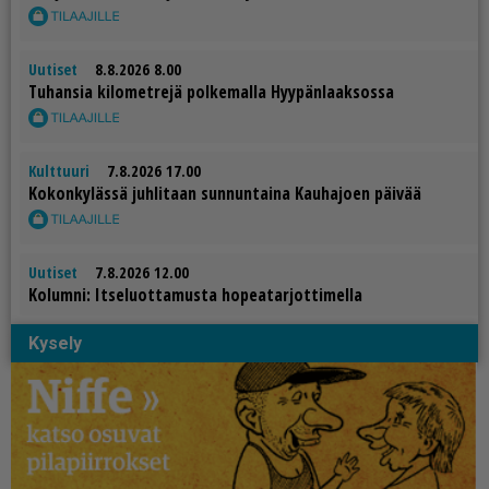
Uutiset
8.8.2026 8.00
Tu­han­sia ki­lo­met­re­jä pol­ke­mal­la Hyy­pän­laak­sos­sa
Kulttuuri
7.8.2026 17.00
Ko­kon­ky­läs­sä juh­li­taan sun­nun­tai­na Kau­ha­jo­en päi­vää
Uutiset
7.8.2026 12.00
Ko­lum­ni: It­se­luot­ta­mus­ta ho­pe­a­tar­jot­ti­mel­la
Kysely